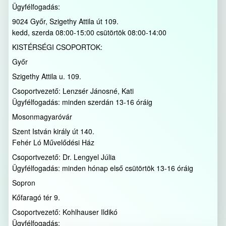
Ügyfélfogadás:
9024 Győr, Szigethy Attila út 109.
kedd, szerda 08:00-15:00 csütörtök 08:00-14:00
KISTÉRSÉGI CSOPORTOK:
Győr
Szigethy Attila u. 109.
Csoportvezető: Lenzsér Jánosné, Kati
Ügyfélfogadás: minden szerdán 13-16 óráig
Mosonmagyaróvár
Szent István király út 140.
Fehér Ló Művelődési Ház
Csoportvezető: Dr. Lengyel Júlia
Ügyfélfogadás: minden hónap első csütörtök 13-16 óráig
Sopron
Kőfaragó tér 9.
Csoportvezető: Kohlhauser Ildikó
Ügyfélfogadás: