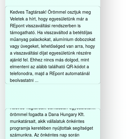
TÁMOGATHATSZ BENNÜNKET!
Kedves Tagtársak! Örömmel osztjuk meg
Veletek a hírt, hogy egyesületünk már a
REpont visszaváltási rendszerben is
támogatható. Ha visszaváltod a betétdíjas
műanyag palackokat, alumínium dobozokat
vagy üvegeket, lehetőséged van arra, hogy
a visszaváltási díjat egyesületünk részére
ajánld fel. Ehhez nincs más dolgod, mint
elmenteni az alább található QR-kódot a
telefonodra, majd a REpont automatánál
beolvastatni ...
DANA HUNGARY KFT. –
Bővebben…
ÖNKÉNTES NAP
Kedves Tagtársak! Júniusban egyesületünk
örömmel fogadta a Dana Hungary Kft.
munkatársait, akik vállalatuk önkéntes
programja keretében nyújtottak segítséget
számunkra. Az önkéntes nap során