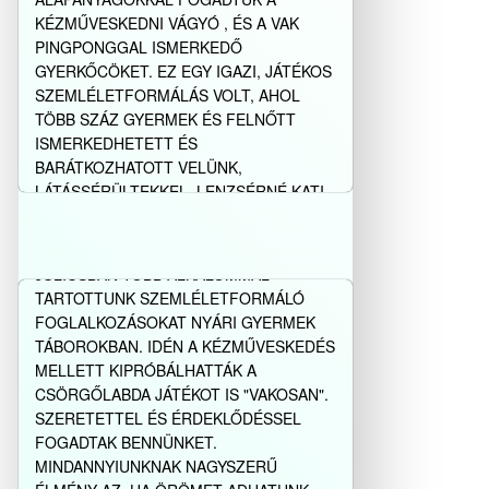
KÉZMŰVESKEDNI VÁGYÓ , ÉS A VAK
PINGPONGGAL ISMERKEDŐ
GYERKŐCÖKET. EZ EGY IGAZI, JÁTÉKOS
SZEMLÉLETFORMÁLÁS VOLT, AHOL
TÖBB SZÁZ GYERMEK ÉS FELNŐTT
ISMERKEDHETETT ÉS
BARÁTKOZHATOTT VELÜNK,
LÁTÁSSÉRÜLTEKKEL. LENZSÉRNÉ KATI
Szemléletformáló
...
foglalkozások, nyári
gyermektáborok
Bővebben…
JÚLIUSBAN TÖBB ALKALOMMAL
TARTOTTUNK SZEMLÉLETFORMÁLÓ
FOGLALKOZÁSOKAT NYÁRI GYERMEK
TÁBOROKBAN. IDÉN A KÉZMŰVESKEDÉS
MELLETT KIPRÓBÁLHATTÁK A
CSÖRGŐLABDA JÁTÉKOT IS "VAKOSAN".
SZERETETTEL ÉS ÉRDEKLŐDÉSSEL
FOGADTAK BENNÜNKET.
MINDANNYIUNKNAK NAGYSZERŰ