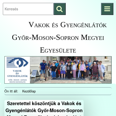
Keresés
Ugrás a fő
indítása
tartalomhoz
Vakok és Gyengénlátók
Győr-Moson-Sopron Megyei
Egyesülete
Ön itt áll:
Kezdőlap
Szeretettel köszöntjük a Vakok és
Gyengénlátók Győr-Moson-Sopron