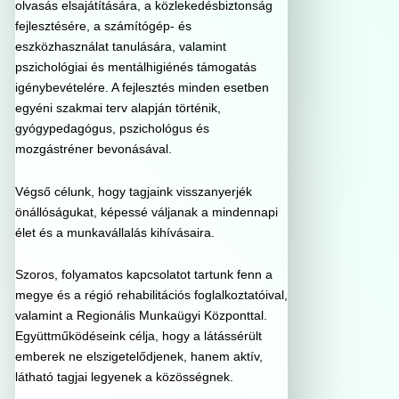
olvasás elsajátítására, a közlekedésbiztonság
fejlesztésére, a számítógép- és
eszközhasználat tanulására, valamint
pszichológiai és mentálhigiénés támogatás
igénybevételére. A fejlesztés minden esetben
egyéni szakmai terv alapján történik,
gyógypedagógus, pszichológus és
mozgástréner bevonásával.
Végső célunk, hogy tagjaink visszanyerjék
önállóságukat, képessé váljanak a mindennapi
élet és a munkavállalás kihívásaira.
Szoros, folyamatos kapcsolatot tartunk fenn a
megye és a régió rehabilitációs foglalkoztatóival,
valamint a Regionális Munkaügyi Központtal.
Együttműködéseink célja, hogy a látássérült
emberek ne elszigetelődjenek, hanem aktív,
látható tagjai legyenek a közösségnek.