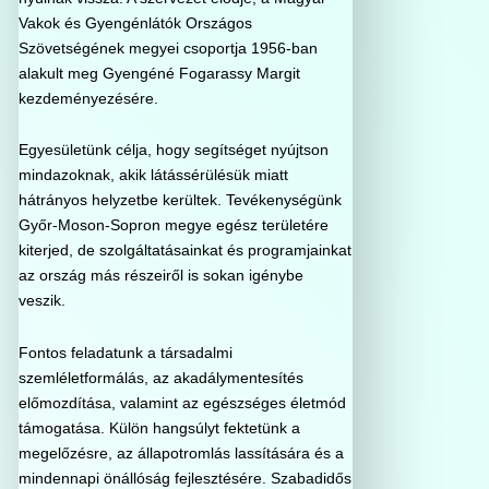
Vakok és Gyengénlátók Országos
Szövetségének megyei csoportja 1956-ban
alakult meg Gyengéné Fogarassy Margit
kezdeményezésére.
Egyesületünk célja, hogy segítséget nyújtson
mindazoknak, akik látássérülésük miatt
hátrányos helyzetbe kerültek. Tevékenységünk
Győr-Moson-Sopron megye egész területére
kiterjed, de szolgáltatásainkat és programjainkat
az ország más részeiről is sokan igénybe
veszik.
Fontos feladatunk a társadalmi
szemléletformálás, az akadálymentesítés
előmozdítása, valamint az egészséges életmód
támogatása. Külön hangsúlyt fektetünk a
megelőzésre, az állapotromlás lassítására és a
mindennapi önállóság fejlesztésére. Szabadidős