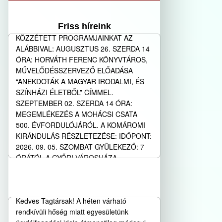
PROGRAMAJÁNLÓ
KEDVES SORSTÁRSAK, SEGÍTŐINK!
Friss híreink
KIEGÉSZÍTEM AZ AUGUSZTUSRA
KÖZZÉTETT PROGRAMJAINKAT AZ
ALÁBBIVAL: AUGUSZTUS 26. SZERDA 14
ÓRA: HORVÁTH FERENC KÖNYVTÁROS,
MŰVELŐDÉSSZERVEZŐ ELŐADÁSA
“ANEKDOTÁK A MAGYAR IRODALMI, ÉS
SZÍNHÁZI ÉLETBŐL” CÍMMEL.
SZEPTEMBER 02. SZERDA 14 ÓRA:
MEGEMLÉKEZÉS A MOHÁCSI CSATA
500. ÉVFORDULÓJÁRÓL. A KOMÁROMI
KIRÁNDULÁS RÉSZLETEZÉSE: IDŐPONT:
2026. 09. 05. SZOMBAT GYÜLEKEZŐ: 7
ÓRÁTÓL A GYŐRI VÁROSHÁZA
OLDALÁNÁL ...
Rendkívüli tájékoztatás –
Módosult ügyfélfogadási idő
Bővebben…
Kedves Tagtársak! A héten várható
rendkívüli hőség miatt egyesületünk