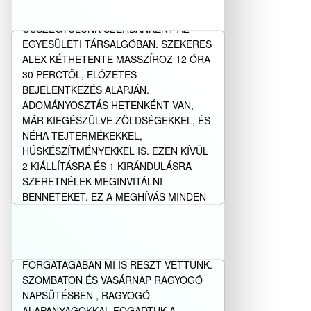
NYÁRI HÓNAPOKBAN IS
Bővebben…
ÖSSZEGYŰLÜNK SZERDÁNKÉNT AZ
EGYESÜLETI TÁRSALGÓBAN. SZEKERES
ALEX KÉTHETENTE MASSZÍROZ 12 ÓRA
30 PERCTŐL, ELŐZETES
BEJELENTKEZÉS ALAPJÁN.
ADOMÁNYOSZTÁS HETENKÉNT VAN,
MÁR KIEGÉSZÜLVE ZÖLDSÉGEKKEL, ÉS
NÉHA TEJTERMÉKEKKEL,
HÚSKÉSZÍTMÉNYEKKEL IS. EZEN KÍVÜL
2 KIÁLLÍTÁSRA ÉS 1 KIRÁNDULÁSRA
SZERETNÉLEK MEGINVITÁLNI
BENNETEKET. EZ A MEGHÍVÁS MINDEN
TAGTÁRSUNKRA ÉS KÍSÉRŐJÉRE
SZEMLÉLETFORMÁLÁS A 19.
GYŐRKŐC FESZTIVÁLON
VONATKOZIK A MEGYÉBEN. 2026 ...
A 19. GYŐRKŐC FESZTIVÁL ÓRIÁSI
Bővebben…
FORGATAGÁBAN MI IS RÉSZT VETTÜNK.
SZOMBATON ÉS VASÁRNAP RAGYOGÓ
NAPSÜTÉSBEN , RAGYOGÓ
ALAPANYAGOKKAL FOGADTUK A