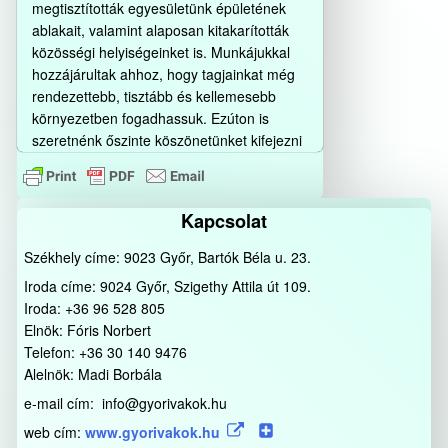
megtisztították egyesületünk épületének
ablakait, valamint alaposan kitakarították
közösségi helyiségeinket is. Munkájukkal
hozzájárultak ahhoz, hogy tagjainkat még
rendezettebb, tisztább és kellemesebb
környezetben fogadhassuk. Ezúton is
szeretnénk őszinte köszönetünket kifejezni
a Dana Hungary Kft ...
Bővebben…
Kapcsolat
Székhely címe: 9023 Győr, Bartók Béla u. 23.
Iroda címe: 9024 Győr, Szigethy Attila út 109.
Iroda: +36 96 528 805
Elnök: Fóris Norbert
Telefon: +36 30 140 9476
Alelnök: Madi Borbála
e-mail cím: info@gyorivakok.hu
web cím:
www.gyorivakok.hu