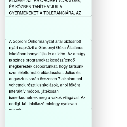
ÉLMÉNY AZ, HA ÖRÖMET ADHATUNK,
ÉS KÖZBEN TANÍTHATJUK A
GYERMEKEKET A TOLERANCIÁRA, AZ
ELFOGADÁSRA, ÉS AZ EMBERI
ÉRTÉKEKRE. LENZSÉRNÉ KATI ...
Szemléletformáló programok
nyári napközi táborokban
Bővebben…
A Soproni Önkormányzat által biztosított
nyári napközit a Gárdonyi Géza Általános
Iskolában bonyolítják le az idén. Az amúgy
is színes programokat kiegészítendő
megkeresték csoportunkat, hogy tartsunk
szemléletformáló előadásokat. Július és
augusztus során összesen 7 alkalommal
vehetnek részt kisiskolások, ahol főként
interaktív módon, játékosan
ismerkedhetnek meg a vakok világával. Az
eddigi két találkozó mintegy nyolcvan
gyerek ...
Bővebben…
MOST MÁR A REPONT-TAL IS