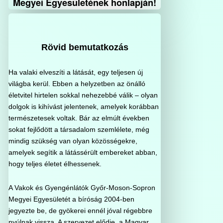
Megyei Egyesületének honlapján!
Rövid bemutatkozás
Ha valaki elveszíti a látását, egy teljesen új
világba kerül. Ebben a helyzetben az önálló
életvitel hirtelen sokkal nehezebbé válik – olyan
dolgok is kihívást jelentenek, amelyek korábban
természetesek voltak. Bár az elmúlt években
sokat fejlődött a társadalom szemlélete, még
mindig szükség van olyan közösségekre,
amelyek segítik a látássérült embereket abban,
hogy teljes életet élhessenek.
A Vakok és Gyengénlátók Győr-Moson-Sopron
Megyei Egyesületét a bíróság 2004-ben
jegyezte be, de gyökerei ennél jóval régebbre
nyúlnak vissza. A szervezet elődje, a Magyar