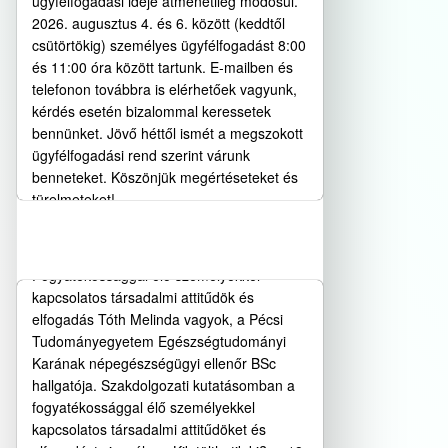
ügyfélfogadási ideje átmenetileg módosul.
2026. augusztus 4. és 6. között (keddtől
csütörtökig) személyes ügyfélfogadást 8:00
és 11:00 óra között tartunk. E-mailben és
telefonon továbbra is elérhetőek vagyunk,
kérdés esetén bizalommal keressetek
bennünket. Jövő héttől ismét a megszokott
ügyfélfogadási rend szerint várunk
benneteket. Köszönjük megértéseteket és
türelmeteket! ...
KÉRDŐÍVES FELHÍVÁS
SZAKDOLGOZATI
Bővebben…
KUTATÁSHOZ
Fogyatékossággal élő személyekkel
kapcsolatos társadalmi attitűdök és
elfogadás Tóth Melinda vagyok, a Pécsi
Tudományegyetem Egészségtudományi
Karának népegészségügyi ellenőr BSc
hallgatója. Szakdolgozati kutatásomban a
fogyatékossággal élő személyekkel
kapcsolatos társadalmi attitűdöket és