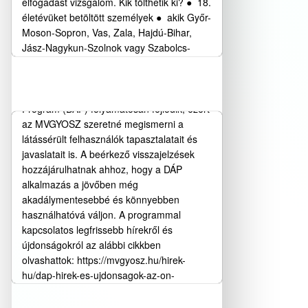
elfogadást vizsgálom. Kik tölthetik ki? ● 18.
életévüket betöltött személyek ● akik Győr-
Moson-Sopron, Vas, Zala, Hajdú-Bihar,
Jász-Nagykun-Szolnok vagy Szabolcs-
DÁP hírek és újdonságok –
Szatmár-Bereg vármegyében élnek ● nem
várjuk a tapasztalatokat!
szükséges, hogy ...
Kedves Tagtársaink! A Digitális Állampolgár
Bővebben…
Program (DÁP) folyamatosan fejlődik, ezért
az MVGYOSZ szeretné megismerni a
látássérült felhasználók tapasztalatait és
javaslatait is. A beérkező visszajelzések
hozzájárulhatnak ahhoz, hogy a DÁP
alkalmazás a jövőben még
akadálymentesebbé és könnyebben
használhatóvá váljon. A programmal
kapcsolatos legfrissebb hírekről és
újdonságokról az alábbi cikkben
olvashattok: https://mvgyosz.hu/hirek-
hu/dap-hirek-es-ujdonsagok-az-on-
PROGRAMAJÁNLÓ
visszajelzesere-is-szamitanak-a-fejlesztok/
Amennyiben már használjátok a DÁP ...
KEDVES SORSTÁRSAK, SEGÍTŐINK! A