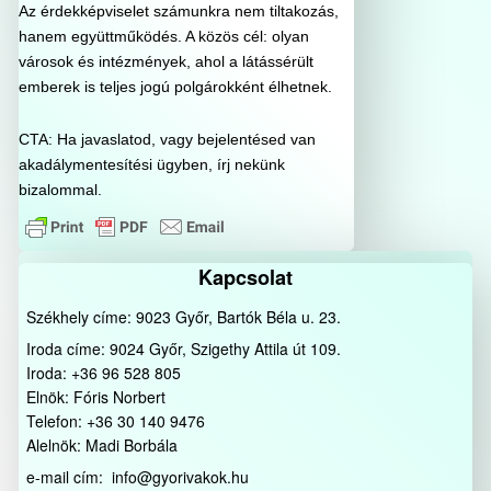
Az érdekképviselet számunkra nem tiltakozás,
hanem együttműködés. A közös cél: olyan
városok és intézmények, ahol a látássérült
emberek is teljes jogú polgárokként élhetnek.
CTA: Ha javaslatod, vagy bejelentésed van
akadálymentesítési ügyben, írj nekünk
bizalommal.
Kapcsolat
Székhely címe: 9023 Győr, Bartók Béla u. 23.
Iroda címe: 9024 Győr, Szigethy Attila út 109.
Iroda: +36 96 528 805
Elnök: Fóris Norbert
Telefon: +36 30 140 9476
Alelnök: Madi Borbála
e-mail cím: info@gyorivakok.hu