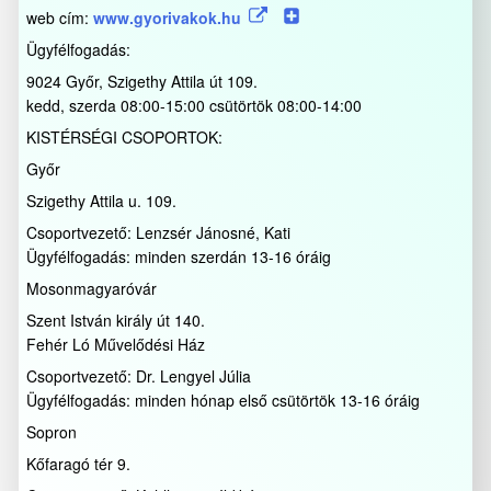
web cím:
www.gyorivakok.hu
Ügyfélfogadás:
9024 Győr, Szigethy Attila út 109.
kedd, szerda 08:00-15:00 csütörtök 08:00-14:00
KISTÉRSÉGI CSOPORTOK:
Győr
Szigethy Attila u. 109.
Csoportvezető: Lenzsér Jánosné, Kati
Ügyfélfogadás: minden szerdán 13-16 óráig
Mosonmagyaróvár
Szent István király út 140.
Fehér Ló Művelődési Ház
Csoportvezető: Dr. Lengyel Júlia
Ügyfélfogadás: minden hónap első csütörtök 13-16 óráig
Sopron
Kőfaragó tér 9.