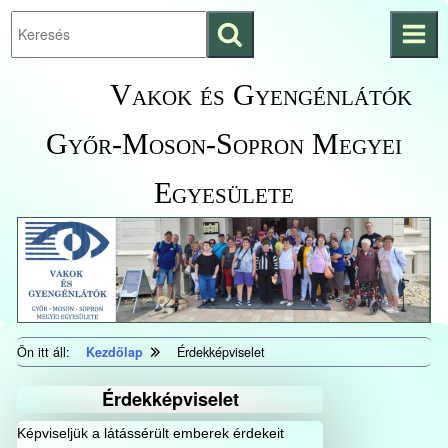
Keresés
Ugrás a fő
indítása
tartalomhoz
Kezdőlapra
Vakok és Gyengénlátók
ugrás
Győr-Moson-Sopron Megyei
Egyesülete
Ön itt áll:
Kezdőlap
Érdekképviselet
Érdekképviselet
Képviseljük a látássérült emberek érdekeit