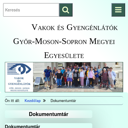
Keresés
Ugrás a fő
indítása
tartalomhoz
Kezdőlapra
Vakok és Gyengénlátók
ugrás
Győr-Moson-Sopron Megyei
Egyesülete
Ön itt áll:
Kezdőlap
Dokumentumtár
Dokumentumtár
Dokumentumtár