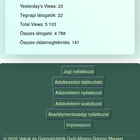
Yesterday's Views:
23
Tegnapi látogatók:
22
Total Views:
5 103
Összes látogató:
4 788
Összes oldalmegtekintés:
141
Jogi nyilatkozat
Adatkezelési tájékoztató
Adatvédelmi nyilatkozat
Adatvédelmi szabályzat
Akadálymentességi nyilatkozat
Impresszum
© 2026 Vakok és Gyengénlátók Győr-Moson-Sopron Megyei