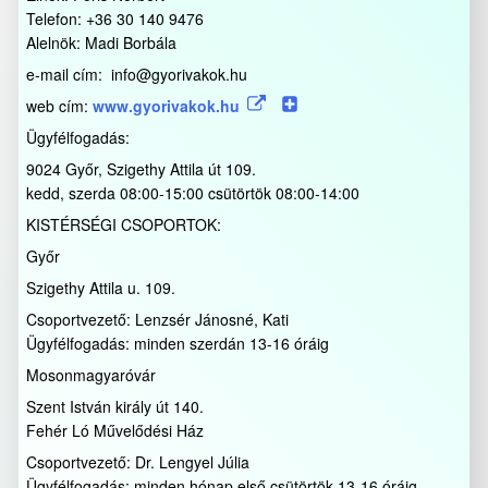
Telefon: +36 30 140 9476
Alelnök: Madi Borbála
e-mail cím: info@gyorivakok.hu
web cím:
www.gyorivakok.hu
Ügyfélfogadás:
9024 Győr, Szigethy Attila út 109.
kedd, szerda 08:00-15:00 csütörtök 08:00-14:00
KISTÉRSÉGI CSOPORTOK:
Győr
Szigethy Attila u. 109.
Csoportvezető: Lenzsér Jánosné, Kati
Ügyfélfogadás: minden szerdán 13-16 óráig
Mosonmagyaróvár
Szent István király út 140.
Fehér Ló Művelődési Ház
Csoportvezető: Dr. Lengyel Júlia
Ügyfélfogadás: minden hónap első csütörtök 13-16 óráig