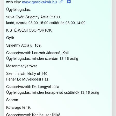
web cím:
www.gyorivakok.hu
Ügyfélfogadás:
9024 Győr, Szigethy Attila út 109.
kedd, szerda 08:00-15:00 csütörtök 08:00-14:00
KISTÉRSÉGI CSOPORTOK:
Győr
Szigethy Attila u. 109.
Csoportvezető: Lenzsér Jánosné, Kati
Ügyfélfogadás: minden szerdán 13-16 óráig
Mosonmagyaróvár
Szent István király út 140.
Fehér Ló Művelődési Ház
Csoportvezető: Dr. Lengyel Júlia
Ügyfélfogadás: minden hónap első csütörtök 13-16 óráig
Sopron
Kőfaragó tér 9.
Csoportvezető: Kohlhauser Ildikó