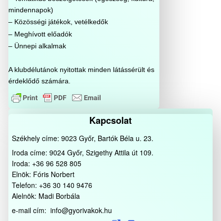
mindennapok)
– Közösségi játékok, vetélkedők
– Meghívott előadók
– Ünnepi alkalmak
A klubdélutánok nyitottak minden látássérült és
érdeklődő számára.
Kapcsolat
Székhely címe: 9023 Győr, Bartók Béla u. 23.
Iroda címe: 9024 Győr, Szigethy Attila út 109.
Iroda: +36 96 528 805
Elnök: Fóris Norbert
Telefon: +36 30 140 9476
Alelnök: Madi Borbála
e-mail cím: info@gyorivakok.hu