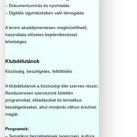
– Dokumentumírás és nyomtatás
– Digitális ügyintézésben való támogatás
A terem akadálymentesen megközelíthető,
használata előzetes bejelentkezéssel
lehetséges.
Klubdélutánok
Közösség, beszélgetés, feltöltődés
A klubdélutánok a közösségi élet szerves részei.
Rendszeresen szervezünk kötetlen
programokat, előadásokat és tematikus
beszélgetéseket, ahol mindenki otthon érezheti
magát.
Programok:
– Tematikus beszélgetések (egészség, kultúra,