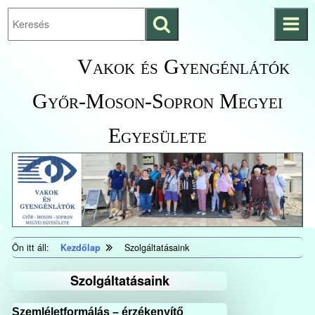
Keresés
Ugrás a fő
indítása
tartalomhoz
Kezdőlapra
Vakok és Gyengénlátók
ugrás
Győr-Moson-Sopron Megyei
Egyesülete
Ön itt áll:
Kezdőlap
Szolgáltatásaink
Szolgáltatásaink
Szemléletformálás – érzékenyítő