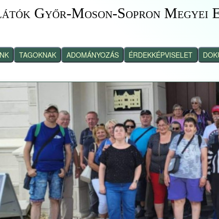
látók Győr-Moson-Sopron Megyei E
INK
TAGOKNAK
ADOMÁNYOZÁS
ÉRDEKKÉPVISELET
DOK