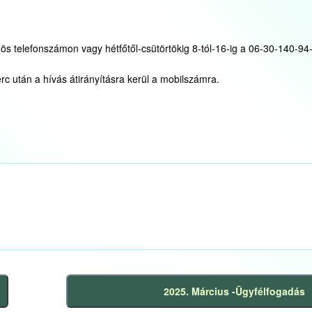
ös telefonszámon vagy hétfőtől-csütörtökig 8-tól-16-ig a 06-30-140-94
c után a hívás átirányításra kerül a mobilszámra.
2025. Március -Ügyfélfogadás
Következő