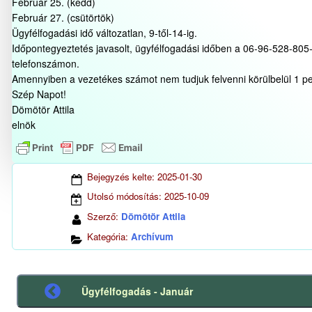
Február 25. (kedd)
Február 27. (csütörtök)
Ügyfélfogadási idő változatlan, 9-től-14-ig.
Időpontegyeztetés javasolt, ügyfélfogadási időben a 06-96-528-805-
telefonszámon.
Amennyiben a vezetékes számot nem tudjuk felvenni körülbelül 1 per
Szép Napot!
Dömötör Attila
elnök
Bejegyzés kelte:
2025-01-30
Utolsó módosítás:
2025-10-09
Szerző:
Dömötör Attila
Kategória:
Archívum
Ügyfélfogadás - Január
Előző