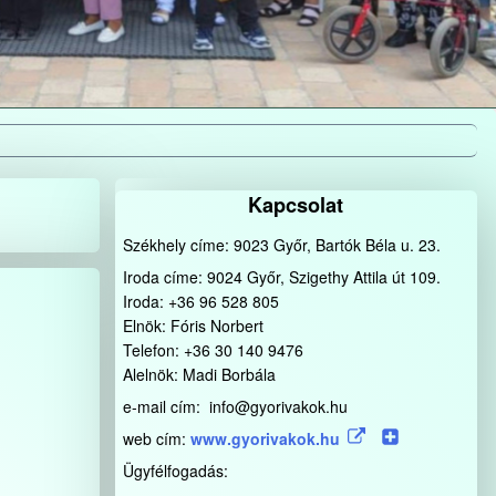
Kapcsolat
Székhely címe: 9023 Győr, Bartók Béla u. 23.
Iroda címe: 9024 Győr, Szigethy Attila út 109.
Iroda: +36 96 528 805
Elnök: Fóris Norbert
Telefon: +36 30 140 9476
Alelnök: Madi Borbála
e-mail cím: info@gyorivakok.hu
web cím:
www.gyorivakok.hu
Ügyfélfogadás: