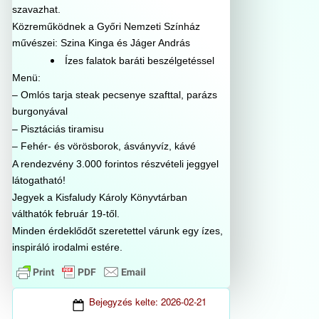
szavazhat.
Közreműködnek a Győri Nemzeti Színház
művészei: Szina Kinga és Jáger András
Ízes falatok baráti beszélgetéssel
Menü:
– Omlós tarja steak pecsenye szafttal, parázs
burgonyával
– Pisztáciás tiramisu
– Fehér- és vörösborok, ásványvíz, kávé
A rendezvény 3.000 forintos részvételi jeggyel
látogatható!
Jegyek a Kisfaludy Károly Könyvtárban
válthatók február 19-től.
Minden érdeklődőt szeretettel várunk egy ízes,
inspiráló irodalmi estére.
Bejegyzés kelte:
2026-02-21