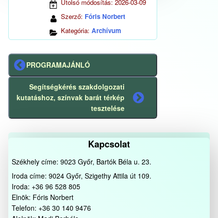
Utolsó módosítás:
2026-03-09
Szerző:
Fóris Norbert
Kategória:
Archívum
PROGRAMAJÁNLÓ
Előző
bejegyzés
Segítségkérés szakdolgozati
kutatáshoz, színvak barát térkép
Következő
tesztelése
bejegyzés
Kapcsolat
Székhely címe: 9023 Győr, Bartók Béla u. 23.
Iroda címe: 9024 Győr, Szigethy Attila út 109.
Iroda: +36 96 528 805
Elnök: Fóris Norbert
Telefon: +36 30 140 9476