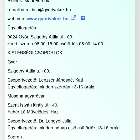
Alelnök: Madi Borbála
e-mail cím: info@gyorivakok.hu
web cím:
www.gyorivakok.hu
Ügyfélfogadás:
9024 Győr, Szigethy Attila út 109.
kedd, szerda 08:00-15:00 csütörtök 08:00-14:00
KISTÉRSÉGI CSOPORTOK:
Győr
Szigethy Attila u. 109.
Csoportvezető: Lenzsér Jánosné, Kati
Ügyfélfogadás: minden szerdán 13-16 óráig
Mosonmagyaróvár
Szent István király út 140.
Fehér Ló Művelődési Ház
Csoportvezető: Dr. Lengyel Júlia
Ügyfélfogadás: minden hónap első csütörtök 13-16 óráig
Sopron