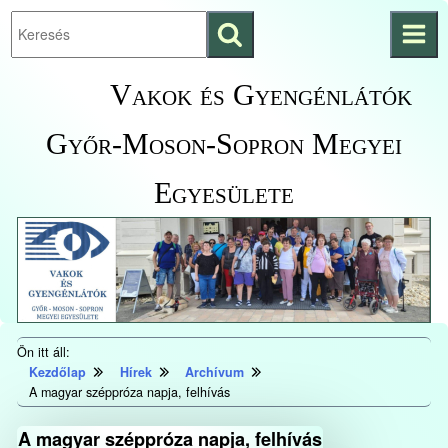
Keresés
Ugrás a fő
indítása
tartalomhoz
Kezdőlapra
Vakok és Gyengénlátók
ugrás
Győr-Moson-Sopron Megyei
Egyesülete
Ön itt áll:
Kezdőlap
Hírek
Archívum
A magyar széppróza napja, felhívás
A magyar széppróza napja, felhívás