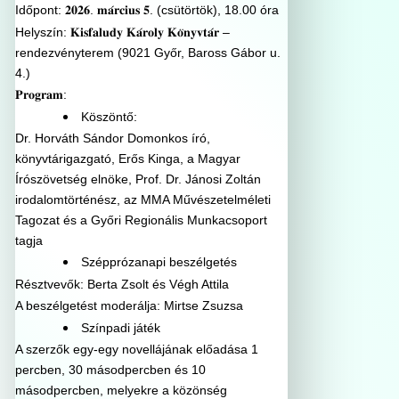
Időpont: 𝟐𝟎𝟐𝟔. 𝐦𝐚́𝐫𝐜𝐢𝐮𝐬 𝟓. (csütörtök), 18.00 óra
Helyszín: 𝐊𝐢𝐬𝐟𝐚𝐥𝐮𝐝𝐲 𝐊𝐚́𝐫𝐨𝐥𝐲 𝐊𝐨̈𝐧𝐲𝐯𝐭𝐚́𝐫 –
rendezvényterem (9021 Győr, Baross Gábor u.
4.)
𝐏𝐫𝐨𝐠𝐫𝐚𝐦:
Köszöntő:
Dr. Horváth Sándor Domonkos író,
könyvtárigazgató, Erős Kinga, a Magyar
Írószövetség elnöke, Prof. Dr. Jánosi Zoltán
irodalomtörténész, az MMA Művészetelméleti
Tagozat és a Győri Regionális Munkacsoport
tagja
Szépprózanapi beszélgetés
Résztvevők: Berta Zsolt és Végh Attila
A beszélgetést moderálja: Mirtse Zsuzsa
Színpadi játék
A szerzők egy-egy novellájának előadása 1
percben, 30 másodpercben és 10
másodpercben, melyekre a közönség