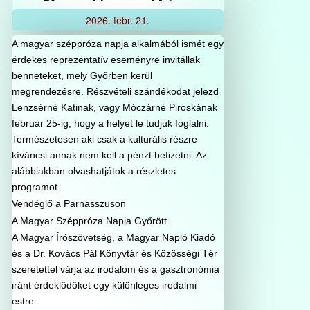
2026.
febr.
21.
A magyar széppróza napja alkalmából ismét egy
érdekes reprezentatív eseményre invitállak
benneteket, mely Győrben kerül
megrendezésre. Részvételi szándékodat jelezd
Lenzsérné Katinak, vagy Móczárné Piroskának
február 25-ig, hogy a helyet le tudjuk foglalni.
Természetesen aki csak a kulturális részre
kíváncsi annak nem kell a pénzt befizetni. Az
alábbiakban olvashatjátok a részletes
programot.
Vendéglő a Parnasszuson
A Magyar Széppróza Napja Győrött
A Magyar Írószövetség, a Magyar Napló Kiadó
és a Dr. Kovács Pál Könyvtár és Közösségi Tér
szeretettel várja az irodalom és a gasztronómia
iránt érdeklődőket egy különleges irodalmi
estre.