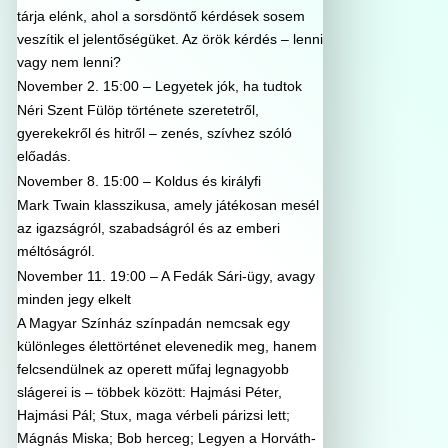
tárja elénk, ahol a sorsdöntő kérdések sosem
veszítik el jelentőségüket. Az örök kérdés – lenni
vagy nem lenni?
November 2. 15:00 – Legyetek jók, ha tudtok
Néri Szent Fülöp története szeretetről,
gyerekekről és hitről – zenés, szívhez szóló
előadás.
November 8. 15:00 – Koldus és királyfi
Mark Twain klasszikusa, amely játékosan mesél
az igazságról, szabadságról és az emberi
méltóságról.
November 11. 19:00 – A Fedák Sári-ügy, avagy
minden jegy elkelt
A Magyar Színház színpadán nemcsak egy
különleges élettörténet elevenedik meg, hanem
felcsendülnek az operett műfaj legnagyobb
slágerei is – többek között: Hajmási Péter,
Hajmási Pál; Stux, maga vérbeli párizsi lett;
Mágnás Miska; Bob herceg; Legyen a Horváth-