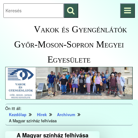
Keresés
Ugrás a fő
indítása
tartalomhoz
Kezdőlapra
Vakok és Gyengénlátók
ugrás
Győr-Moson-Sopron Megyei
Egyesülete
Ön itt áll:
Kezdőlap
Hírek
Archívum
A Magyar színház felhívása
A Magyar színház felhívása