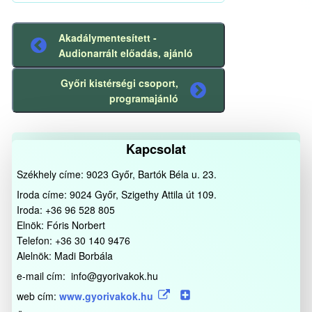
Akadálymentesített -
Előző
Audionarrált előadás, ajánló
bejegyzés
Győri kistérségi csoport,
Következő
programajánló
bejegyzés
Kapcsolat
Székhely címe: 9023 Győr, Bartók Béla u. 23.
Iroda címe: 9024 Győr, Szigethy Attila út 109.
Iroda: +36 96 528 805
Elnök: Fóris Norbert
Telefon: +36 30 140 9476
Alelnök: Madi Borbála
e-mail cím: info@gyorivakok.hu
web cím:
www.gyorivakok.hu