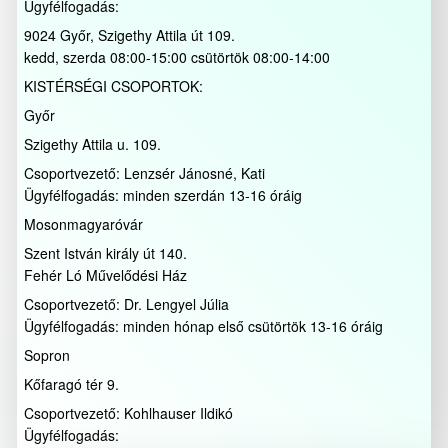
Ügyfélfogadás:
9024 Győr, Szigethy Attila út 109.
kedd, szerda 08:00-15:00 csütörtök 08:00-14:00
KISTÉRSÉGI CSOPORTOK:
Győr
Szigethy Attila u. 109.
Csoportvezető: Lenzsér Jánosné, Kati
Ügyfélfogadás: minden szerdán 13-16 óráig
Mosonmagyaróvár
Szent István király út 140.
Fehér Ló Művelődési Ház
Csoportvezető: Dr. Lengyel Júlia
Ügyfélfogadás: minden hónap első csütörtök 13-16 óráig
Sopron
Kőfaragó tér 9.
Csoportvezető: Kohlhauser Ildikó
Ügyfélfogadás: