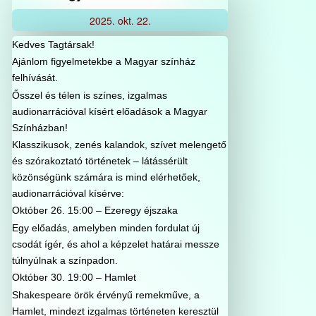
2025.
okt.
22.
Kedves Tagtársak!
Ajánlom figyelmetekbe a Magyar színház
felhívását.
Ősszel és télen is színes, izgalmas
audionarrációval kísért előadások a Magyar
Színházban!
Klasszikusok, zenés kalandok, szívet melengető
és szórakoztató történetek – látássérült
közönségünk számára is mind elérhetőek,
audionarrációval kísérve:
Október 26. 15:00 – Ezeregy éjszaka
Egy előadás, amelyben minden fordulat új
csodát ígér, és ahol a képzelet határai messze
túlnyúlnak a színpadon.
Október 30. 19:00 – Hamlet
Shakespeare örök érvényű remekműve, a
Hamlet, mindezt izgalmas történeten keresztül