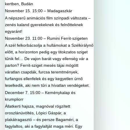
kertben, Budán
November 15. 15:00 – Madagaszkár
A népszerű animációs film színpadi változata –
zenés kaland gyerekeknek és felnőtteknek
egyaránt!
November 23. 11:00 – Rumini Ferrit-szigeten
A szél felkorbácsolja a hullámokat a Szélkirálynő
előtt, a horizonton pedig egy titokzatos sziget
tűnik fel… De vajon barát vagy ellenség vár a
parton? Ferrit-sziget mesés tájai mögött
váratlan csapdák, furcsa teremtmények,
furfangos ellenfelek és egy kegyetlen úrnő
leselkedik, aki nem tűri a hívatlan vendégeket.
December 7. 15:00 – Keménykalap és
krumpliorr
Állatkerti hajsza, magnóval rögzített
oroszlánüvöltés, Lópici Gáspár, a
plakátragasztó – és persze Bagaméri, a
fagylaltos, aki a fagylaltját maga méri. Egy