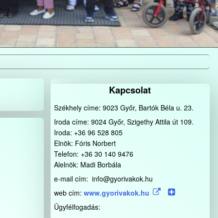
Kapcsolat
Székhely címe: 9023 Győr, Bartók Béla u. 23.
Iroda címe: 9024 Győr, Szigethy Attila út 109.
Iroda: +36 96 528 805
Elnök: Fóris Norbert
Telefon: +36 30 140 9476
Alelnök: Madi Borbála
e-mail cím: info@gyorivakok.hu
web cím:
www.gyorivakok.hu
Ügyfélfogadás: