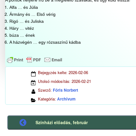
Alfa … és Júlia
Ármány és … Első vérig
Rigó … és Juliska
Háry … vitéz
búza … ének
A házvégén … egy rózsaszínű kádba
Bejegyzés kelte:
2026-02-06
Utolsó módosítás:
2026-02-21
Szerző:
Fóris Norbert
Kategória:
Archívum
Színházi előadás, február
Előző
bejegyzés