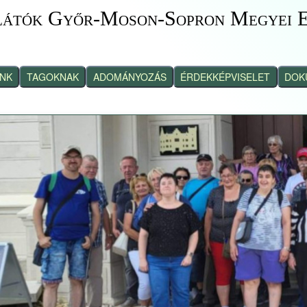
látók Győr-Moson-Sopron Megyei E
INK
TAGOKNAK
ADOMÁNYOZÁS
ÉRDEKKÉPVISELET
DOK