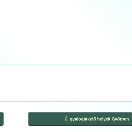
Új gyalogátkelő helyek Győrben
Következő
bejegyzés