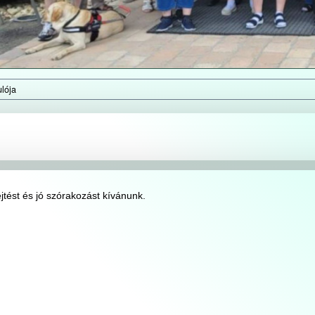
ulója
ejtést és jó szórakozást kívánunk.