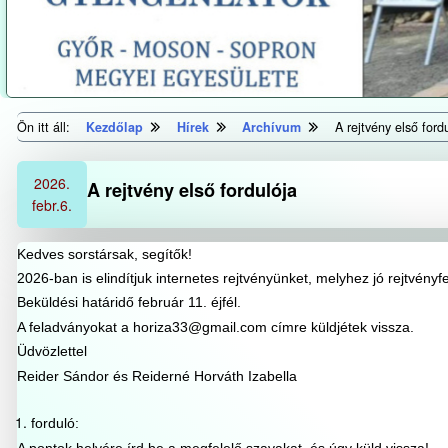
Ön itt áll:
Kezdőlap
Hírek
Archívum
A rejtvény első ford
2026.
A rejtvény első fordulója
febr.
6.
Kedves sorstársak, segítők!
2026-ban is elindítjuk internetes rejtvényünket, melyhez jó rejtvényf
Beküldési határidő február 11. éjfél.
A feladványokat a horiza33@gmail.com címre küldjétek vissza.
Üdvözlettel
Reider Sándor és Reiderné Horváth Izabella
forduló:
A pontok helyére írd be a megfelelő szavakat, és úgy küld vissza!