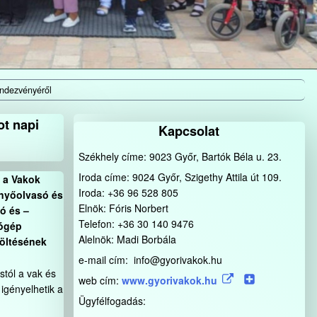
endezvényéről
ot napi
Kapcsolat
Székhely címe: 9023 Győr, Bartók Béla u. 23.
Iroda címe: 9024 Győr, Szigethy Attila út 109.
, a Vakok
Iroda: +36 96 528 805
rnyőolvasó és
Elnök: Fóris Norbert
ó és –
Telefon: +36 30 140 9476
tógép
Alelnök: Madi Borbála
töltésének
e-mail cím: info@gyorivakok.hu
stól a vak és
web cím:
www.gyorivakok.hu
igényelhetik a
Ügyfélfogadás: