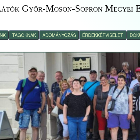
látók Győr-Moson-Sopron Megyei E
INK
TAGOKNAK
ADOMÁNYOZÁS
ÉRDEKKÉPVISELET
DOK