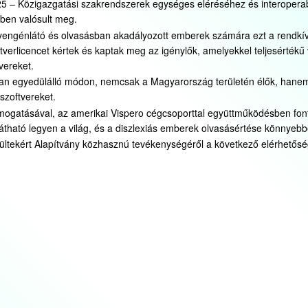
 – Közigazgatási szakrendszerek egységes eléréséhez és interoperab
ében valósult meg.
gyengénlátó és olvasásban akadályozott emberek számára ezt a rendkív
tverlicencet kértek és kaptak meg az igénylők, amelyekkel teljesértékű
vereket.
ában egyedülálló módon, nemcsak a Magyarország területén élők, hane
szoftvereket.
ogatásával, az amerikai Vispero cégcsoporttal együttműködésben fonto
ható legyen a világ, és a diszlexiás emberek olvasásértése könnyebbé
érültekért Alapítvány közhasznú tevékenységéről a következő elérhetős