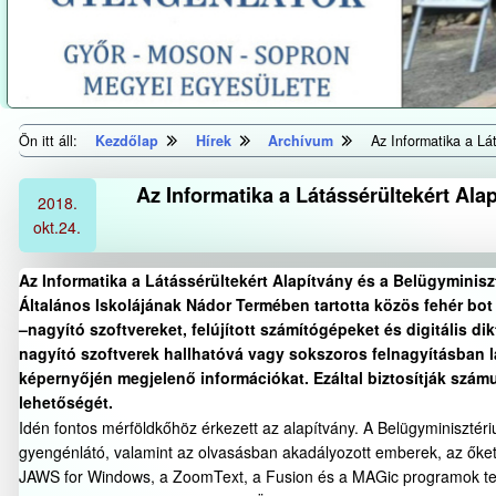
Ön itt áll:
Kezdőlap
Hírek
Archívum
Az Informatika a Lá
Az Informatika a Látássérültekért Al
2018.
okt.
24.
Az Informatika a Látássérültekért Alapítvány és a Belügyminisz
Általános Iskolájának Nádor Termében tartotta közös fehér bo
–nagyító szoftvereket, felújított számítógépeket és digitális
nagyító szoftverek hallhatóvá vagy sokszoros felnagyításban 
képernyőjén megjelenő információkat. Ezáltal biztosítják szám
lehetőségét.
Idén fontos mérföldkőhöz érkezett az alapítvány. A Belügyminisztéri
gyengénlátó, valamint az olvasásban akadályozott emberek, az őket
JAWS for Windows, a ZoomText, a Fusion és a MAGic programok telje