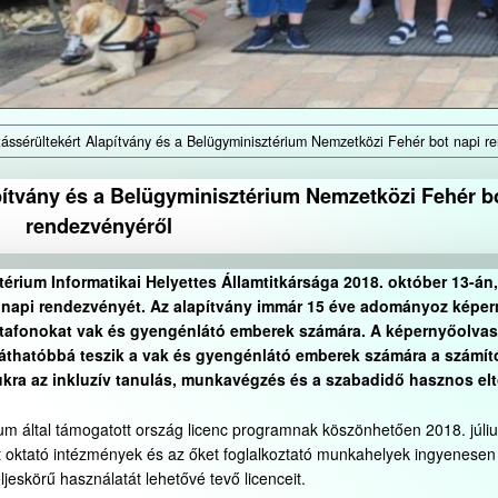
tássérültekért Alapítvány és a Belügyminisztérium Nemzetközi Fehér bot napi r
apítvány és a Belügyminisztérium Nemzetközi Fehér b
rendezvényéről
térium Informatikai Helyettes Államtitkársága 2018. október 13-án
t napi rendezvényét. Az alapítvány immár 15 éve adományoz képe
 diktafonokat vak és gyengénlátó emberek számára. A képernyőolvas
láthatóbbá teszik a vak és gyengénlátó emberek számára a számí
ukra az inkluzív tanulás, munkavégzés és a szabadidő hasznos el
um által támogatott ország licenc programnak köszönhetően 2018. júliu
 oktató intézmények és az őket foglalkoztató munkahelyek ingyenesen 
skörű használatát lehetővé tevő licenceit.