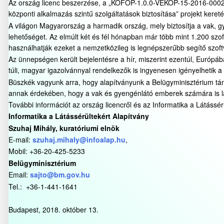
Az ország licenc beszerzése, a „KÖFOP-1.0.0-VEKOP-15-2016-00025
központi alkalmazás szintű szolgáltatások biztosítása” projekt keret
A világon Magyarország a harmadik ország, mely biztosítja a vak, 
lehetőséget. Az elmúlt két és fél hónapban már több mint 1.200 szof
használhatják ezeket a nemzetközileg is legnépszerűbb segítő szoft
Az ünnepségen került bejelentésre a hír, miszerint ezentúl, Európ
túli, magyar igazolvánnyal rendelkezők is ingyenesen igényelhetik a 
Büszkék vagyunk arra, hogy alapítványunk a Belügyminisztérium tám
annak érdekében, hogy a vak és gyengénlátó emberek számára is lát
További információt az ország licencről és az Informatika a Látáss
Informatika a Látássérültekért Alapítvány
Szuhaj Mihály, kuratóriumi elnök
E-mail:
szuhaj.mihaly@infoalap.hu
,
Mobil: +36-20-425-5233
Belügyminisztérium
Email:
sajto@bm.gov.hu
Tel.: +36-1-441-1641
Budapest, 2018. október 13.