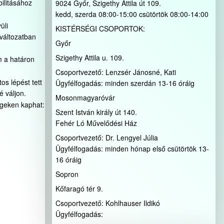
ilitásához
9024 Győr, Szigethy Attila út 109.
kedd, szerda 08:00-15:00 csütörtök 08:00-14:00
üli
KISTÉRSÉGI CSOPORTOK:
 változatban
Győr
Szigethy Attila u. 109.
m a határon
Csoportvezető: Lenzsér Jánosné, Kati
s lépést tett
Ügyfélfogadás: minden szerdán 13-16 óráig
 váljon.
Mosonmagyaróvár
égeken kaphat:
Szent István király út 140.
Fehér Ló Művelődési Ház
Csoportvezető: Dr. Lengyel Júlia
Ügyfélfogadás: minden hónap első csütörtök 13-
16 óráig
Sopron
Kőfaragó tér 9.
Csoportvezető: Kohlhauser Ildikó
Ügyfélfogadás: