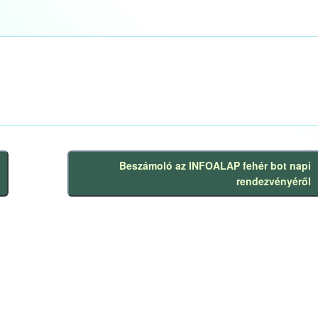
Beszámoló az INFOALAP fehér bot napi
Következő
rendezvényéről
bejegyzés