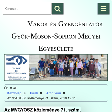
Keresés
Ugrás a fő
indítása
tartalomhoz
Kezdőlapra
Vakok és Gyengénlátók
ugrás
Győr-Moson-Sopron Megyei
Egyesülete
Ön itt áll:
Kezdőlap
Hírek
Archívum
Az MVGYOSZ közleménye 71. szám, 2018.12.11.
Az MVGYOSZ közleménye 71. szám,