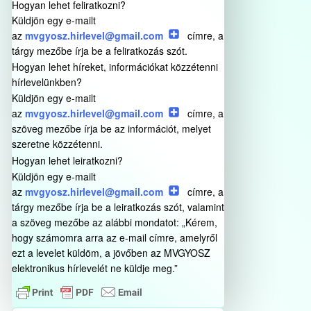
Hogyan lehet feliratkozni?
Küldjön egy e-mailt
az
mvgyosz.hirlevel@gmail.com
címre, a
tárgy mezőbe írja be a feliratkozás szót.
Hogyan lehet híreket, információkat közzétenni
hírlevelünkben?
Küldjön egy e-mailt
az
mvgyosz.hirlevel@gmail.com
címre, a
szöveg mezőbe írja be az információt, melyet
szeretne közzétenni.
Hogyan lehet leiratkozni?
Küldjön egy e-mailt
az
mvgyosz.hirlevel@gmail.com
címre, a
tárgy mezőbe írja be a leiratkozás szót, valamint
a szöveg mezőbe az alábbi mondatot: „Kérem,
hogy számomra arra az e-mail címre, amelyről
ezt a levelet küldöm, a jövőben az MVGYOSZ
elektronikus hírlevelét ne küldje meg.”