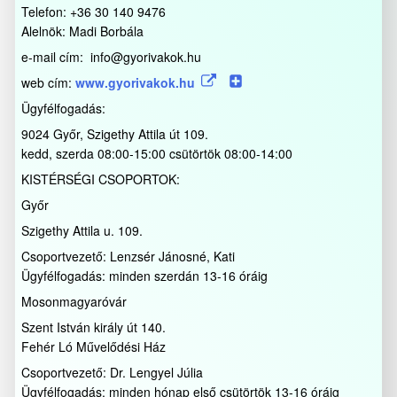
Telefon: +36 30 140 9476
Alelnök: Madi Borbála
e-mail cím: info@gyorivakok.hu
web cím:
www.gyorivakok.hu
Ügyfélfogadás:
9024 Győr, Szigethy Attila út 109.
kedd, szerda 08:00-15:00 csütörtök 08:00-14:00
KISTÉRSÉGI CSOPORTOK:
Győr
Szigethy Attila u. 109.
Csoportvezető: Lenzsér Jánosné, Kati
Ügyfélfogadás: minden szerdán 13-16 óráig
Mosonmagyaróvár
Szent István király út 140.
Fehér Ló Művelődési Ház
Csoportvezető: Dr. Lengyel Júlia
Ügyfélfogadás: minden hónap első csütörtök 13-16 óráig