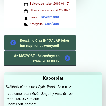
Bejegyzés kelte:
2019-01-17
Utolsó módosítás:
2025-10-09
Szerző:
savedman81
Kategória:
Archívum
Beszámoló az INFOALAP fehér
Előző
bot napi rendezvényéről
bejegyzés
Az MVGYOSZ közleménye 56.
Következő
szám, 2018.09.27.
bejegyzés
Kapcsolat
Székhely címe: 9023 Győr, Bartók Béla u. 23.
Iroda címe: 9024 Győr, Szigethy Attila út 109.
Iroda: +36 96 528 805
Elnök: Fóris Norbert