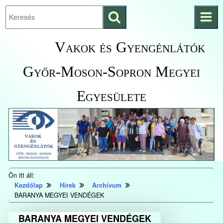
Keresés
Ugrás a fő
indítása
tartalomhoz
Kezdőlapra
Vakok és Gyengénlátók
ugrás
Győr-Moson-Sopron Megyei
Egyesülete
Ön itt áll:
Kezdőlap
Hírek
Archívum
BARANYA MEGYEI VENDÉGEK
BARANYA MEGYEI VENDÉGEK