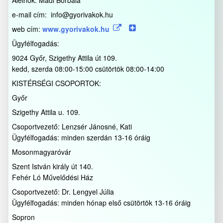
e-mail cím: info@gyorivakok.hu
web cím:
www.gyorivakok.hu
Ügyfélfogadás:
9024 Győr, Szigethy Attila út 109.
kedd, szerda 08:00-15:00 csütörtök 08:00-14:00
KISTÉRSÉGI CSOPORTOK:
Győr
Szigethy Attila u. 109.
Csoportvezető: Lenzsér Jánosné, Kati
Ügyfélfogadás: minden szerdán 13-16 óráig
Mosonmagyaróvár
Szent István király út 140.
Fehér Ló Művelődési Ház
Csoportvezető: Dr. Lengyel Júlia
Ügyfélfogadás: minden hónap első csütörtök 13-16 óráig
Sopron