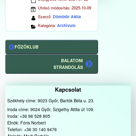
Utolsó módosítás:
2025-10-09
Szerző:
Dömötör Attila
Kategória:
Archívum
FŐZŐKLUB
Előző
bejegyzés
BALATONI
Következő
STRANDOLÁS
bejegyzés
Kapcsolat
Székhely címe: 9023 Győr, Bartók Béla u. 23.
Iroda címe: 9024 Győr, Szigethy Attila út 109.
Iroda: +36 96 528 805
Elnök: Fóris Norbert
Telefon: +36 30 140 9476
Alelnök: Madi Borbála