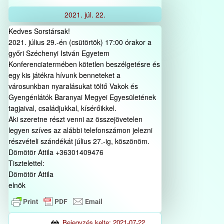
2021.
júl.
22.
Kedves Sorstársak!
2021. július 29.-én (csütörtök) 17:00 órakor a
győri Széchenyi István Egyetem
Konferenciatermében kötetlen beszélgetésre és
egy kis játékra hívunk benneteket a
városunkban nyaralásukat töltő Vakok és
Gyengénlátók Baranyai Megyei Egyesületének
tagjaival, családjukkal, kísérőikkel.
Aki szeretne részt venni az összejövetelen
legyen szíves az alábbi telefonszámon jelezni
részvételi szándékát július 27.-ig, köszönöm.
Dömötör Attila +36301409476
Tisztelettel:
Dömötör Attila
elnök
Bejegyzés kelte:
2021-07-22