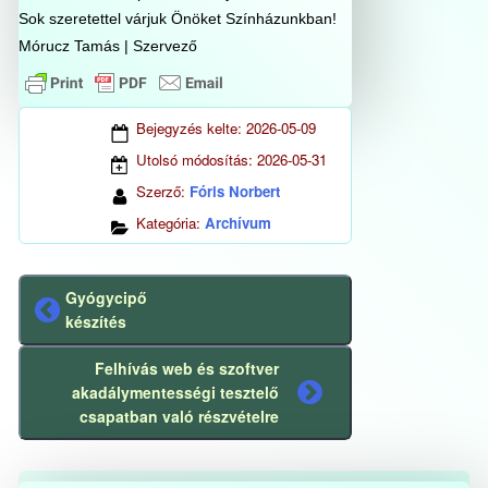
Sok szeretettel várjuk Önöket Színházunkban!
Mórucz Tamás | Szervező
Bejegyzés kelte:
2026-05-09
Utolsó módosítás:
2026-05-31
Szerző:
Fóris Norbert
Kategória:
Archívum
Gyógycipő
Előző
készítés
bejegyzés
Felhívás web és szoftver
akadálymentességi tesztelő
Következő
csapatban való részvételre
bejegyzés