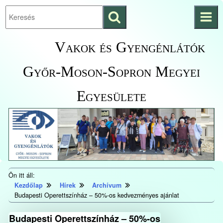
Keresés
Ugrás a fő
indítása
tartalomhoz
Kezdőlapra
Vakok és Gyengénlátók
ugrás
Győr-Moson-Sopron Megyei
Egyesülete
Ön itt áll:
Kezdőlap
Hírek
Archívum
Budapesti Operettszínház – 50%-os kedvezményes ajánlat
Budapesti Operettszínház – 50%-os