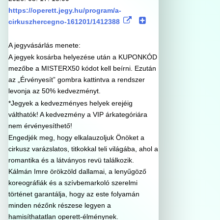
https://operett.jegy.hu/program/a-
cirkuszhercegno-161201/1412388
A jegyvásárlás menete:
A jegyek kosárba helyezése után a KUPONKÓD
mezőbe a MISTERX50 kódot kell beírni. Ezután
az „Érvényesít” gombra kattintva a rendszer
levonja az 50% kedvezményt.
*Jegyek a kedvezményes helyek erejéig
válthatók! A kedvezmény a VIP árkategóriára
nem érvényesíthető!
Engedjék meg, hogy elkalauzoljuk Önöket a
cirkusz varázslatos, titkokkal teli világába, ahol a
romantika és a látványos revü találkozik.
Kálmán Imre örökzöld dallamai, a lenyűgöző
koreográfiák és a szívbemarkoló szerelmi
történet garantálja, hogy az este folyamán
minden nézőnk részese legyen a
hamisíthatatlan operett-élménynek.