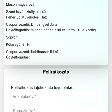
Mosonmagyaróvár
Szent István király út 140.
Fehér Ló Művelődési Ház
Csoportvezető: Dr. Lengyel Júlia
Ügyfélfogadás: minden hónap első csütörtök 13-16 óráig
Sopron
Kőfaragó tér 9.
Csoportvezető: Kohlhauser Ildikó
Ügyfélfogadás:
Feliratkozás
Feliratkozás tájékoztató leveleinkre