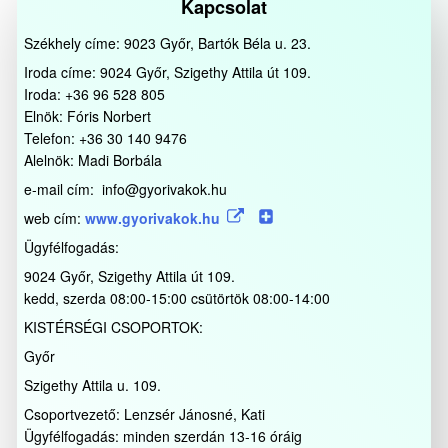
Kapcsolat
Székhely címe: 9023 Győr, Bartók Béla u. 23.
Iroda címe: 9024 Győr, Szigethy Attila út 109.
Iroda: +36 96 528 805
Elnök: Fóris Norbert
Telefon: +36 30 140 9476
Alelnök: Madi Borbála
e-mail cím: info@gyorivakok.hu
web cím:
www.gyorivakok.hu
Ügyfélfogadás:
9024 Győr, Szigethy Attila út 109.
kedd, szerda 08:00-15:00 csütörtök 08:00-14:00
KISTÉRSÉGI CSOPORTOK:
Győr
Szigethy Attila u. 109.
Csoportvezető: Lenzsér Jánosné, Kati
Ügyfélfogadás: minden szerdán 13-16 óráig