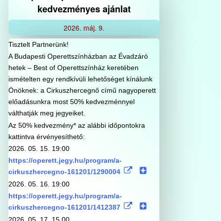
kedvezményes ajánlat
2026.
máj.
9.
Tisztelt Partnerünk!
A Budapesti Operettszínházban az Évadzáró
hetek – Best of Operettszínház keretében
ismételten egy rendkívüli lehetőséget kínálunk
Önöknek: a Cirkuszhercegnő című nagyoperett
előadásunkra most 50% kedvezménnyel
válthatják meg jegyeiket.
Az 50% kedvezmény* az alábbi időpontokra
kattintva érvényesíthető:
2026. 05. 15. 19:00
https://operett.jegy.hu/program/a-
cirkuszhercegno-161201/1290004
2026. 05. 16. 19:00
https://operett.jegy.hu/program/a-
cirkuszhercegno-161201/1412387
2026. 05. 17. 15.00