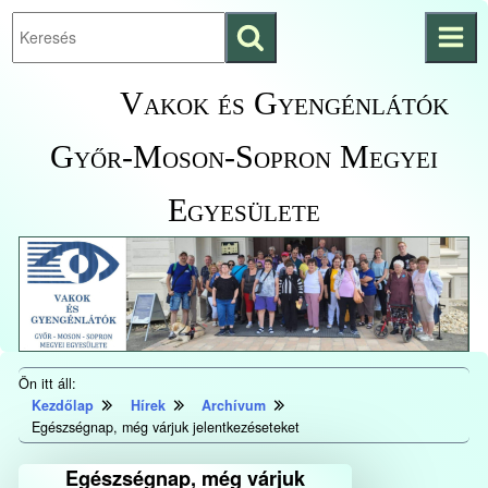
Keresés
Ugrás a fő
indítása
tartalomhoz
Kezdőlapra
Vakok és Gyengénlátók
ugrás
Győr-Moson-Sopron Megyei
Egyesülete
Ön itt áll:
Kezdőlap
Hírek
Archívum
Egészségnap, még várjuk jelentkezéseteket
Egészségnap, még várjuk