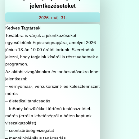
jelentkezéseteket
2026.
máj.
31.
Kedves Tagtársak!
Továbbra is várjuk a jelentkezéseket
egyesületünk Egészségnapjára, amelyet 2026.
június 13-án 10:00 órától tartunk. Szeretnénk
jelezni, hogy tagjaink kísérői is részt vehetnek a
programon.
Az alábbi vizsgálatokra és tanácsadásokra lehet
jelentkezni:
– vérnyomás-, vércukorszint- és koleszterinszint
mérés
– dietetikai tanácsadás
– InBody készülékkel történő testösszetétel-
mérés (erről a lehetőségről a héten kaptunk
visszaigazolást)
– csontsűrűség-vizsgálat
– mentálhigiénikus tanácsadás