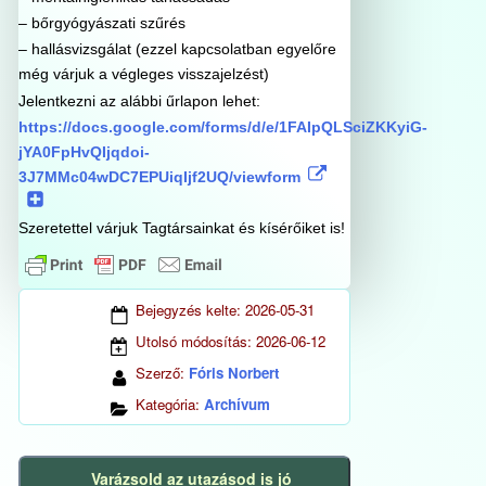
– bőrgyógyászati szűrés
– hallásvizsgálat (ezzel kapcsolatban egyelőre
még várjuk a végleges visszajelzést)
Jelentkezni az alábbi űrlapon lehet:
https://docs.google.com/forms/d/e/1FAIpQLSciZKKyiG-
jYA0FpHvQIjqdoi-
3J7MMc04wDC7EPUiqIjf2UQ/viewform
Szeretettel várjuk Tagtársainkat és kísérőiket is!
Bejegyzés kelte:
2026-05-31
Utolsó módosítás:
2026-06-12
Szerző:
Fóris Norbert
Kategória:
Archívum
Varázsold az utazásod is jó