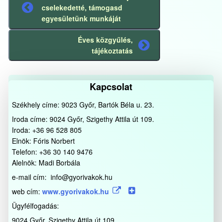
cselekedetté, támogasd
Előző
egyesületünk munkáját
bejegyzés
Éves közgyűlés,
Következő
tájékoztatás
bejegyzés
Kapcsolat
Székhely címe: 9023 Győr, Bartók Béla u. 23.
Iroda címe: 9024 Győr, Szigethy Attila út 109.
Iroda: +36 96 528 805
Elnök: Fóris Norbert
Telefon: +36 30 140 9476
Alelnök: Madi Borbála
e-mail cím: info@gyorivakok.hu
web cím:
www.gyorivakok.hu
Ügyfélfogadás:
9024 Győr, Szigethy Attila út 109.