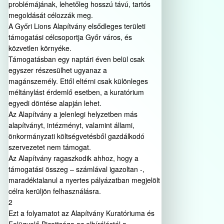
problémájának, lehetőleg hosszú távú, tartós
megoldását célozzák meg.
A Győri Lions Alapítvány elsődleges területi
támogatási célcsoportja Győr város, és
közvetlen környéke.
Támogatásban egy naptári éven belül csak
egyszer részesülhet ugyanaz a
magánszemély. Ettől eltérni csak különleges
méltánylást érdemlő esetben, a kuratórium
egyedi döntése alapján lehet.
Az Alapítvány a jelenlegi helyzetben más
alapítványt, intézményt, valamint állami,
önkormányzati költségvetésből gazdálkodó
szervezetet nem támogat.
Az Alapítvány ragaszkodik ahhoz, hogy a
támogatási összeg – számlával igazoltan -,
maradéktalanul a nyertes pályázatban megjelölt
célra kerüljön felhasználásra.
2
Ezt a folyamatot az Alapítvány Kuratóriuma és