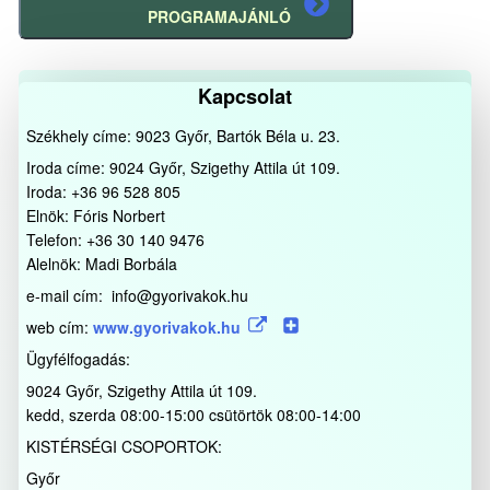
Következő
PROGRAMAJÁNLÓ
bejegyzés
Kapcsolat
Székhely címe: 9023 Győr, Bartók Béla u. 23.
Iroda címe: 9024 Győr, Szigethy Attila út 109.
Iroda: +36 96 528 805
Elnök: Fóris Norbert
Telefon: +36 30 140 9476
Alelnök: Madi Borbála
e-mail cím: info@gyorivakok.hu
web cím:
www.gyorivakok.hu
Ügyfélfogadás:
9024 Győr, Szigethy Attila út 109.
kedd, szerda 08:00-15:00 csütörtök 08:00-14:00
KISTÉRSÉGI CSOPORTOK:
Győr