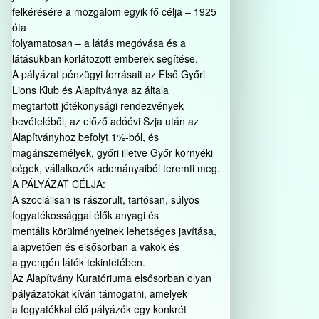
felkérésére a mozgalom egyik fő célja – 1925
óta
folyamatosan – a látás megóvása és a
látásukban korlátozott emberek segítése.
A pályázat pénzügyi forrásait az Első Győri
Lions Klub és Alapítványa az általa
megtartott jótékonysági rendezvények
bevételéből, az előző adóévi Szja után az
Alapítványhoz befolyt 1%-ból, és
magánszemélyek, győri illetve Győr környéki
cégek, vállalkozók adományaiból teremti meg.
A PÁLYÁZAT CÉLJA:
A szociálisan is rászorult, tartósan, súlyos
fogyatékossággal élők anyagi és
mentális körülményeinek lehetséges javítása,
alapvetően és elsősorban a vakok és
a gyengén látók tekintetében.
Az Alapítvány Kuratóriuma elsősorban olyan
pályázatokat kíván támogatni, amelyek
a fogyatékkal élő pályázók egy konkrét