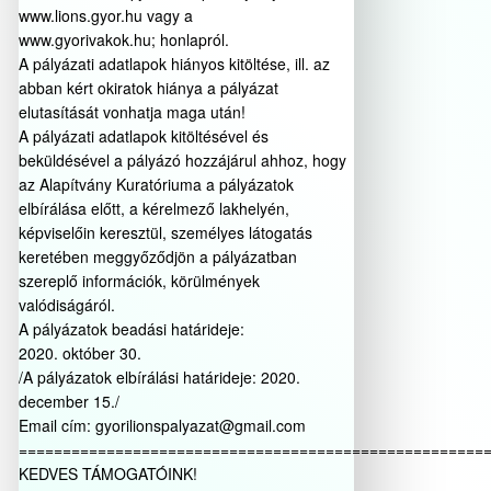
www.lions.gyor.hu vagy a
www.gyorivakok.hu; honlapról.
A pályázati adatlapok hiányos kitöltése, ill. az
abban kért okiratok hiánya a pályázat
elutasítását vonhatja maga után!
A pályázati adatlapok kitöltésével és
beküldésével a pályázó hozzájárul ahhoz, hogy
az Alapítvány Kuratóriuma a pályázatok
elbírálása előtt, a kérelmező lakhelyén,
képviselőin keresztül, személyes látogatás
keretében meggyőződjön a pályázatban
szereplő információk, körülmények
valódiságáról.
A pályázatok beadási határideje:
2020. október 30.
/A pályázatok elbírálási határideje: 2020.
december 15./
Email cím: gyorilionspalyazat@gmail.com
=====================================================
KEDVES TÁMOGATÓINK!