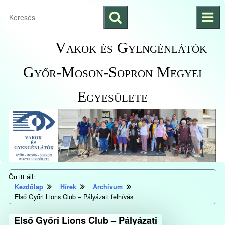
Keresés
Ugrás a fő
indítása
tartalomhoz
Kezdőlapra
Vakok és Gyengénlátók
ugrás
Győr-Moson-Sopron Megyei
Egyesülete
Ön itt áll:
Kezdőlap
Hírek
Archívum
Első Győri Lions Club – Pályázati felhívás
Első Győri Lions Club – Pályázati