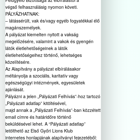
Felügyelő Bizottsága az elbírálástól a
végső felhasználásig nyomon követi.
PÁLYÁZHATNAK:
– látássérült, vak és/vagy egyéb fogyatékkal élő
magánszemélyek.
A pályázat kiemelten nyitott a vakság
megelőzésére, valamint a vakok és gyengén
látók életlehetőségeinek a látók
életlehetőségeihez történő, lehetséges
közelítésére.
Az Alapítvány a pályázat elbírálásakor
méltányolja a szociális, karitatív vagy
egészségügyi intézmények, egyesületek
ajánlását.
Pályázni a jelen „Pályázati Felhívás”-hoz tartozó
„Pályázati adatlap” kitöltésével,
majd annak a „Pályázati Felhívás”-ban közzétett
email címre és határidőre történő
beküldésével lehet. A “Pályázati adatlap”
letölthető az Első Győri Lions Klub
internetes honlapjának alapítványi fejezetéből: