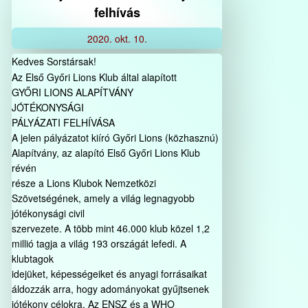
felhívás
2020.
okt.
10.
Kedves Sorstársak!
Az Első Győri Lions Klub által alapított
GYŐRI LIONS ALAPÍTVÁNY
JÓTÉKONYSÁGI
PÁLYÁZATI FELHÍVÁSA
A jelen pályázatot kiíró Győri Lions (közhasznú)
Alapítvány, az alapító Első Győri Lions Klub
révén
része a Lions Klubok Nemzetközi
Szövetségének, amely a világ legnagyobb
jótékonysági civil
szervezete. A több mint 46.000 klub közel 1,2
millió tagja a világ 193 országát lefedi. A
klubtagok
idejüket, képességeiket és anyagi forrásaikat
áldozzák arra, hogy adományokat gyűjtsenek
jótékony célokra. Az ENSZ és a WHO