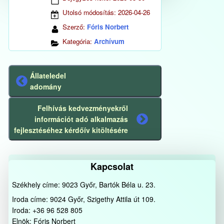
Utolsó módosítás:
2026-04-26
Szerző:
Fóris Norbert
Kategória:
Archívum
Állateledel
Előző
adomány
bejegyzés
Felhívás kedvezményekről
információt adó alkalmazás
Következő
fejlesztéséhez kérdőív kitöltésére
bejegyzés
Kapcsolat
Székhely címe: 9023 Győr, Bartók Béla u. 23.
Iroda címe: 9024 Győr, Szigethy Attila út 109.
Iroda: +36 96 528 805
Elnök: Fóris Norbert