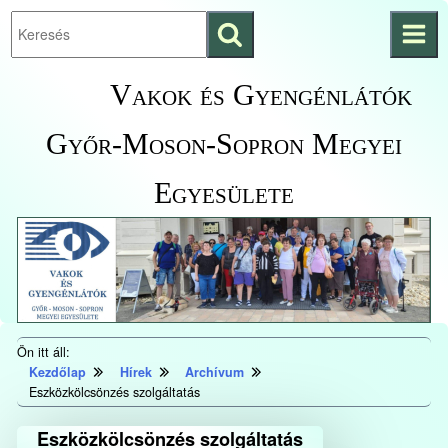
Keresés
Ugrás a fő
indítása
tartalomhoz
Kezdőlapra
Vakok és Gyengénlátók
ugrás
Győr-Moson-Sopron Megyei
Egyesülete
Ön itt áll:
Kezdőlap
Hírek
Archívum
Eszközkölcsönzés szolgáltatás
Eszközkölcsönzés szolgáltatás