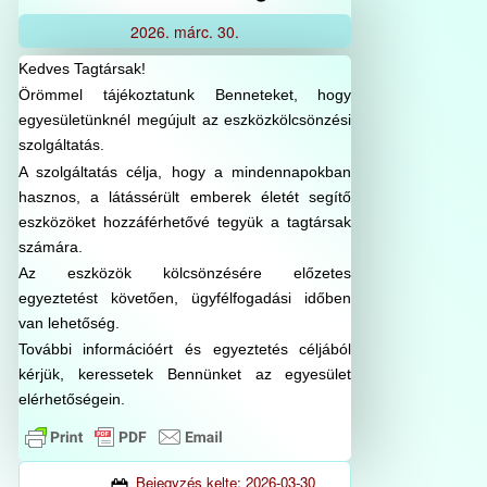
2026.
márc.
30.
Kedves Tagtársak!
Örömmel tájékoztatunk Benneteket, hogy
egyesületünknél megújult az eszközkölcsönzési
szolgáltatás.
A szolgáltatás célja, hogy a mindennapokban
hasznos, a látássérült emberek életét segítő
eszközöket hozzáférhetővé tegyük a tagtársak
számára.
Az eszközök kölcsönzésére előzetes
egyeztetést követően, ügyfélfogadási időben
van lehetőség.
További információért és egyeztetés céljából
kérjük, keressetek Bennünket az egyesület
elérhetőségein.
Bejegyzés kelte:
2026-03-30