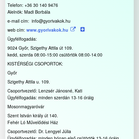
Telefon: +36 30 140 9476
Alelnök: Madi Borbála
e-mail cím: info@gyorivakok.hu
web cím:
www.gyorivakok.hu
Ügyfélfogadás:
9024 Győr, Szigethy Attila út 109.
kedd, szerda 08:00-15:00 csütörtök 08:00-14:00
KISTÉRSÉGI CSOPORTOK:
Győr
Szigethy Attila u. 109.
Csoportvezető: Lenzsér Jánosné, Kati
Ügyfélfogadás: minden szerdán 13-16 óráig
Mosonmagyaróvár
Szent István király út 140.
Fehér Ló Művelődési Ház
Csoportvezető: Dr. Lengyel Júlia
Ügyfélfogadás: minden hónap első csütörtök 13-16 óráig