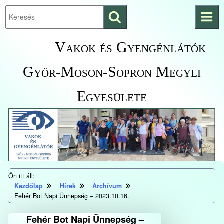
Keresés
Ugrás a fő
indítása
tartalomhoz
Kezdőlapra
Vakok és Gyengénlátók
ugrás
Győr-Moson-Sopron Megyei
Egyesülete
Ön itt áll:
Kezdőlap
Hírek
Archívum
Fehér Bot Napi Ünnepség – 2023.10.16.
Fehér Bot Napi Ünnepség –