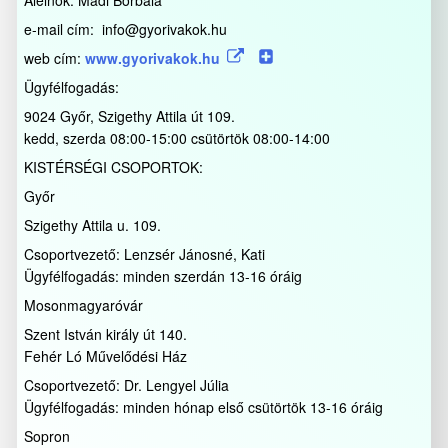
Alelnök: Madi Borbála
e-mail cím: info@gyorivakok.hu
web cím:
www.gyorivakok.hu
Ügyfélfogadás:
9024 Győr, Szigethy Attila út 109.
kedd, szerda 08:00-15:00 csütörtök 08:00-14:00
KISTÉRSÉGI CSOPORTOK:
Győr
Szigethy Attila u. 109.
Csoportvezető: Lenzsér Jánosné, Kati
Ügyfélfogadás: minden szerdán 13-16 óráig
Mosonmagyaróvár
Szent István király út 140.
Fehér Ló Művelődési Ház
Csoportvezető: Dr. Lengyel Júlia
Ügyfélfogadás: minden hónap első csütörtök 13-16 óráig
Sopron