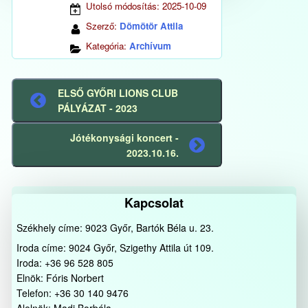
Utolsó módosítás:
2025-10-09
Szerző:
Dömötör Attila
Kategória:
Archívum
ELSŐ GYŐRI LIONS CLUB
Előző
PÁLYÁZAT - 2023
bejegyzés
Jótékonysági koncert -
Következő
2023.10.16.
bejegyzés
Kapcsolat
Székhely címe: 9023 Győr, Bartók Béla u. 23.
Iroda címe: 9024 Győr, Szigethy Attila út 109.
Iroda: +36 96 528 805
Elnök: Fóris Norbert
Telefon: +36 30 140 9476