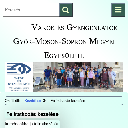
Keresés
Ugrás a fő
indítása
tartalomhoz
Kezdőlapra
Vakok és Gyengénlátók
ugrás
Győr-Moson-Sopron Megyei
Egyesülete
Ön itt áll:
Kezdőlap
Feliratkozás kezelése
Feliratkozás kezelése
Itt módosíthatja feliratkozását: