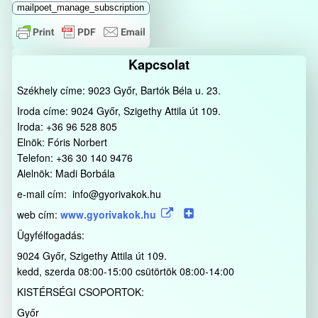
mailpoet_manage_subscription
Kapcsolat
Székhely címe: 9023 Győr, Bartók Béla u. 23.
Iroda címe: 9024 Győr, Szigethy Attila út 109.
Iroda: +36 96 528 805
Elnök: Fóris Norbert
Telefon: +36 30 140 9476
Alelnök: Madi Borbála
e-mail cím: info@gyorivakok.hu
web cím:
www.gyorivakok.hu
Ügyfélfogadás:
9024 Győr, Szigethy Attila út 109.
kedd, szerda 08:00-15:00 csütörtök 08:00-14:00
KISTÉRSÉGI CSOPORTOK:
Győr