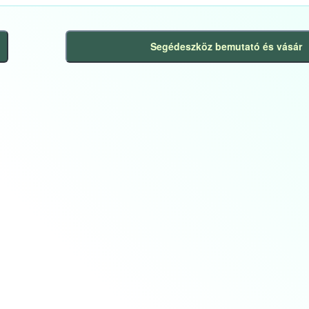
Segédeszköz bemutató és vásár
Következő
bejegyzés