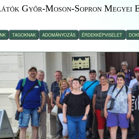
látók Győr-Moson-Sopron Megyei E
INK
TAGOKNAK
ADOMÁNYOZÁS
ÉRDEKKÉPVISELET
DOK