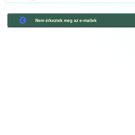
Nem érkeztek meg az e-mailek
Előző
bejegyzés