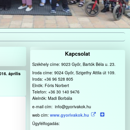
Kapcsolat
Székhely címe: 9023 Győr, Bartók Béla u. 23.
Iroda címe: 9024 Győr, Szigethy Attila út 109.
016. április
Iroda: +36 96 528 805
Elnök: Fóris Norbert
Telefon: +36 30 140 9476
Alelnök: Madi Borbála
e-mail cím: info@gyorivakok.hu
web cím:
www.gyorivakok.hu
Ügyfélfogadás: