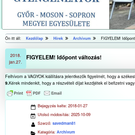
Ön itt áll:
Kezdőlap
Hírek
Archívum
FIGYELEM! Időpont 
2018.
FIGYELEM! Időpont változás!
jan.
27.
Felhívom a VAGYOK kiállításra jelentkezők figyelmét, hogy a székesf
9.
Kérek mindenkit, hogy a részvételi díjat kezdjétek el befizetni va
Bejegyzés kelte:
2018-01-27
Utolsó módosítás:
2025-10-09
Szerző:
savedman81
Kategória:
Archívum