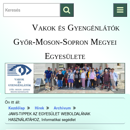
Keresés
Ugrás a fő
indítása
tartalomhoz
Kezdőlapra
Vakok és Gyengénlátók
ugrás
Győr-Moson-Sopron Megyei
Egyesülete
Ön itt áll:
Kezdőlap
Hírek
Archívum
JAWS-TIPPEK AZ EGYESÜLET WEBOLDALÁNAK
HASZNÁLATÁHOZ, Informatikai segédlet