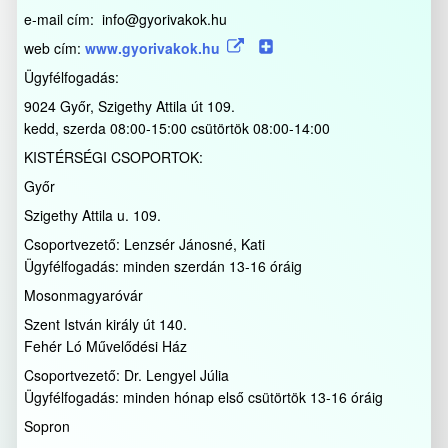
e-mail cím: info@gyorivakok.hu
web cím:
www.gyorivakok.hu
Ügyfélfogadás:
9024 Győr, Szigethy Attila út 109.
kedd, szerda 08:00-15:00 csütörtök 08:00-14:00
KISTÉRSÉGI CSOPORTOK:
Győr
Szigethy Attila u. 109.
Csoportvezető: Lenzsér Jánosné, Kati
Ügyfélfogadás: minden szerdán 13-16 óráig
Mosonmagyaróvár
Szent István király út 140.
Fehér Ló Művelődési Ház
Csoportvezető: Dr. Lengyel Júlia
Ügyfélfogadás: minden hónap első csütörtök 13-16 óráig
Sopron