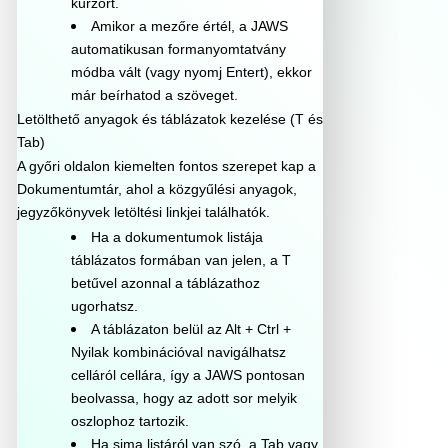
kurzort.
Amikor a mezőre értél, a JAWS
automatikusan formanyomtatvány
módba vált (vagy nyomj Entert), ekkor
már beírhatod a szöveget.
Letölthető anyagok és táblázatok kezelése (T és
Tab)
A győri oldalon kiemelten fontos szerepet kap a
Dokumentumtár, ahol a közgyűlési anyagok,
jegyzőkönyvek letöltési linkjei találhatók.
Ha a dokumentumok listája
táblázatos formában van jelen, a T
betűvel azonnal a táblázathoz
ugorhatsz.
A táblázaton belül az Alt + Ctrl +
Nyilak kombinációval navigálhatsz
celláról cellára, így a JAWS pontosan
beolvassa, hogy az adott sor melyik
oszlophoz tartozik.
Ha sima listáról van szó, a Tab vagy