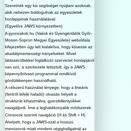
Szeretnék egy kis segítséget nyújtani azoknak,
akik nehezen boldogulnak az egyesületek
honlapjainak használatával:
(Egyelőre JAWS környezetben)
A gyorivakok.hu (Vakok és Gyengénlátók Győr-
Moson-Sopron Megyei Egyesülete) weboldala
kifejezetten úgy lett kialakítva, hogy kövesse az
akadálymentességi irányelveket. Mivel
látássérültekkel foglalkozó szervezet honlapjáról
van szó, a szerkezete letisztult, így a JAWS
képernyőolvasó programmal rendkívül
gördülékenyen használható.
A célszerű használat lényege, hogy a lineáris
(fentről lefelé haladó) olvasás helyett a
struktúrát kihasználva, gyorsbillentyűkkel
navigáljunk. Íme a leghatékonyabb módszerek:
Címsorok szerinti navigáció (H és Shift + H)
Ahelyett, hogy a JAWS-szal a hosszú
menüsorok miatt mindent végighallgatnál az