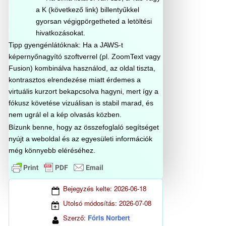
a K (következő link) billentyűkkel
gyorsan végigpörgetheted a letöltési
hivatkozásokat.
Tipp gyengénlátóknak: Ha a JAWS-t
képernyőnagyító szoftverrel (pl. ZoomText vagy
Fusion) kombinálva használod, az oldal tiszta,
kontrasztos elrendezése miatt érdemes a
virtuális kurzort bekapcsolva hagyni, mert így a
fókusz követése vizuálisan is stabil marad, és
nem ugrál el a kép olvasás közben.
Bízunk benne, hogy az összefoglaló segítséget
nyújt a weboldal és az egyesületi információk
még könnyebb eléréséhez.
Bejegyzés kelte:
2026-06-18
Utolsó módosítás:
2026-07-08
Szerző:
Fóris Norbert