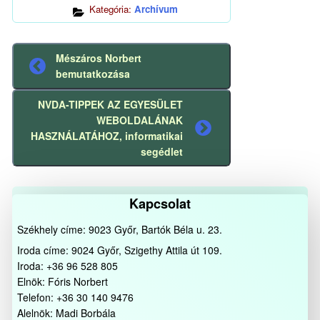
Kategória:
Archívum
Mészáros Norbert
Előző
bemutatkozása
bejegyzés
NVDA-TIPPEK AZ EGYESÜLET
WEBOLDALÁNAK
Következő
HASZNÁLATÁHOZ, informatikai
bejegyzés
segédlet
Kapcsolat
Székhely címe: 9023 Győr, Bartók Béla u. 23.
Iroda címe: 9024 Győr, Szigethy Attila út 109.
Iroda: +36 96 528 805
Elnök: Fóris Norbert
Telefon: +36 30 140 9476
Alelnök: Madi Borbála