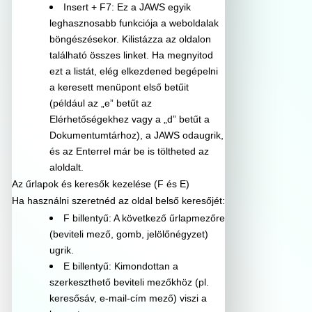
Insert + F7: Ez a JAWS egyik
leghasznosabb funkciója a weboldalak
böngészésekor. Kilistázza az oldalon
található összes linket. Ha megnyitod
ezt a listát, elég elkezdened begépelni
a keresett menüpont első betűit
(például az „e” betűt az
Elérhetőségekhez vagy a „d” betűt a
Dokumentumtárhoz), a JAWS odaugrik,
és az Enterrel már be is töltheted az
aloldalt.
Az űrlapok és keresők kezelése (F és E)
Ha használni szeretnéd az oldal belső keresőjét:
F billentyű: A következő űrlapmezőre
(beviteli mező, gomb, jelölőnégyzet)
ugrik.
E billentyű: Kimondottan a
szerkeszthető beviteli mezőkhöz (pl.
keresősáv, e-mail-cím mező) viszi a