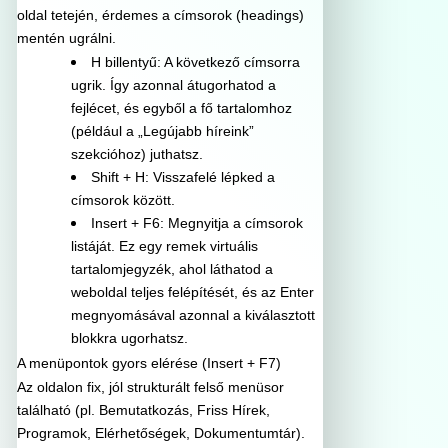
oldal tetején, érdemes a címsorok (headings)
mentén ugrálni.
H billentyű: A következő címsorra
ugrik. Így azonnal átugorhatod a
fejlécet, és egyből a fő tartalomhoz
(például a „Legújabb híreink”
szekcióhoz) juthatsz.
Shift + H: Visszafelé lépked a
címsorok között.
Insert + F6: Megnyitja a címsorok
listáját. Ez egy remek virtuális
tartalomjegyzék, ahol láthatod a
weboldal teljes felépítését, és az Enter
megnyomásával azonnal a kiválasztott
blokkra ugorhatsz.
A menüpontok gyors elérése (Insert + F7)
Az oldalon fix, jól strukturált felső menüsor
található (pl. Bemutatkozás, Friss Hírek,
Programok, Elérhetőségek, Dokumentumtár).