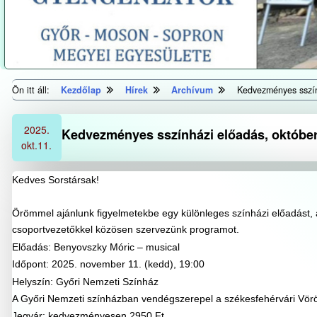
Ön itt áll:
Kezdőlap
Hírek
Archívum
Kedvezményes sszín
2025.
Kedvezményes sszínházi előadás, október
okt.
11.
Kedves Sorstársak!
Örömmel ajánlunk figyelmetekbe egy különleges színházi előadást,
csoportvezetőkkel közösen szervezünk programot.
Előadás: Benyovszky Móric – musical
Időpont: 2025. november 11. (kedd), 19:00
Helyszín: Győri Nemzeti Színház
A Győri Nemzeti színházban vendégszerepel a székesfehérvári Vör
Jegyár: kedvezményesen 2950 Ft,