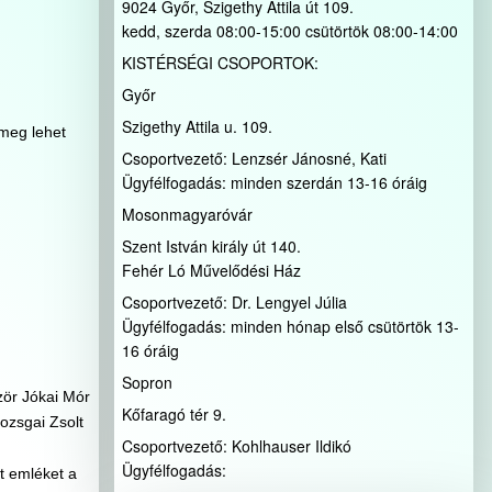
9024 Győr, Szigethy Attila út 109.
kedd, szerda 08:00-15:00 csütörtök 08:00-14:00
KISTÉRSÉGI CSOPORTOK:
Győr
Szigethy Attila u. 109.
 meg lehet
Csoportvezető: Lenzsér Jánosné, Kati
Ügyfélfogadás: minden szerdán 13-16 óráig
Mosonmagyaróvár
Szent István király út 140.
Fehér Ló Művelődési Ház
Csoportvezető: Dr. Lengyel Júlia
Ügyfélfogadás: minden hónap első csütörtök 13-
16 óráig
Sopron
ször Jókai Mór
Kőfaragó tér 9.
ozsgai Zsolt
Csoportvezető: Kohlhauser Ildikó
Ügyfélfogadás:
t emléket a