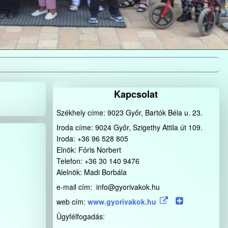
Kapcsolat
Székhely címe: 9023 Győr, Bartók Béla u. 23.
Iroda címe: 9024 Győr, Szigethy Attila út 109.
Iroda: +36 96 528 805
Elnök: Fóris Norbert
Telefon: +36 30 140 9476
Alelnök: Madi Borbála
e-mail cím: info@gyorivakok.hu
web cím:
www.gyorivakok.hu
Ügyfélfogadás: