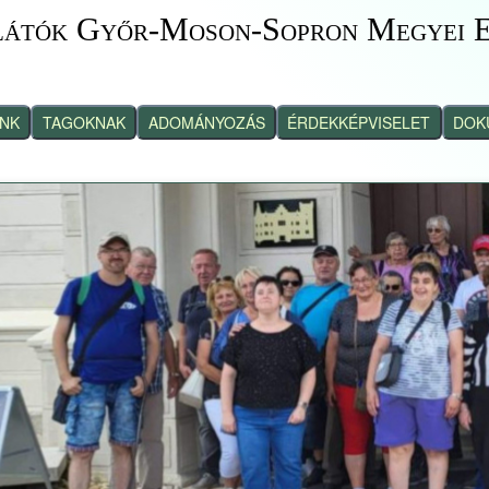
látók Győr-Moson-Sopron Megyei E
INK
TAGOKNAK
ADOMÁNYOZÁS
ÉRDEKKÉPVISELET
DOK