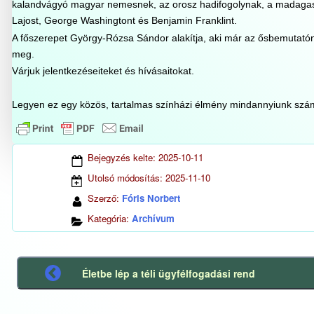
kalandvágyó magyar nemesnek, az orosz hadifogolynak, a madagaszk
Lajost, George Washingtont és Benjamin Franklint.
A főszerepet György-Rózsa Sándor alakítja, aki már az ősbemutatón
meg.
Várjuk jelentkezéseiteket és hívásaitokat.
Legyen ez egy közös, tartalmas színházi élmény mindannyiunk szá
Bejegyzés kelte:
2025-10-11
Utolsó módosítás:
2025-11-10
Szerző:
Fóris Norbert
Kategória:
Archívum
Életbe lép a téli ügyfélfogadási rend
Előző
bejegyzés