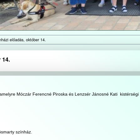
házi előadás, október 14.
 14.
 amelyre Móczár Ferencné Piroska és Lenzsér Jánosné Kati kistérségi
ösmarty színház.