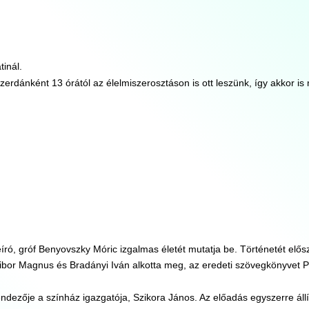
inál.
 szerdánként 13 órától az élelmiszerosztáson is ott leszünk, így akkor is
leíró, gróf Benyovszky Móric izgalmas életét mutatja be. Történetét elő
Tibor Magnus és Bradányi Iván alkotta meg, az eredeti szövegkönyvet P
dezője a színház igazgatója, Szikora János. Az előadás egyszerre állí