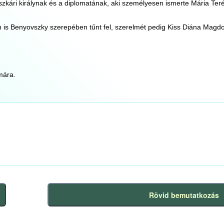
ári királynak és a diplomatának, aki személyesen ismerte Mária Teréz
 is Benyovszky szerepében tűnt fel, szerelmét pedig Kiss Diána Magdo
mára.
Rövid bemutatkozás
Következő
bejegyzés