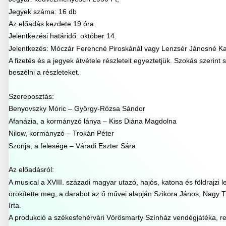
Jegyek száma: 16 db
Az előadás kezdete 19 óra.
Jelentkezési határidő: október 14.
Jelentkezés: Móczár Ferencné Piroskánál vagy Lenzsér Jánosné Kat
A fizetés és a jegyek átvétele részleteit egyeztetjük. Szokás szerint
beszélni a részleteket.
Szereposztás:
Benyovszky Móric – György-Rózsa Sándor
Afanázia, a kormányzó lánya – Kiss Diána Magdolna
Nilow, kormányzó – Trokán Péter
Szonja, a felesége – Váradi Eszter Sára
Az előadásról:
A musical a XVIII. századi magyar utazó, hajós, katona és földrajzi 
örökítette meg, a darabot az ő művei alapján Szikora János, Nagy 
írta.
A produkció a székesfehérvári Vörösmarty Színház vendégjátéka, ren