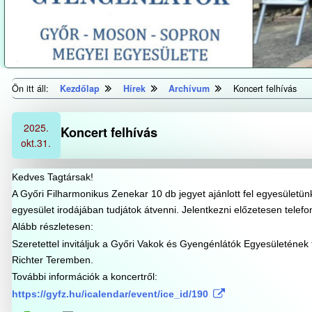
Ön itt áll:
Kezdőlap
Hírek
Archívum
Koncert felhívás
2025.
Koncert felhívás
okt.
31.
Kedves Tagtársak!
A Győri Filharmonikus Zenekar 10 db jegyet ajánlott fel egyesületün
egyesület irodájában tudjátok átvenni. Jelentkezni előzetesen telefo
Alább részletesen:
Szeretettel invitáljuk a Győri Vakok és Gyengénlátók Egyesületéne
Richter Teremben.
További információk a koncertről:
https://gyfz.hu/icalendar/event/ice_id/190