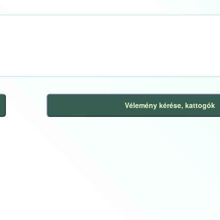
Vélemény kérése, kattogók
Következő
bejegyzés