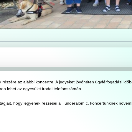
k részére az alábbi koncertre. A jegyeket jövőhéten ügyfélfogadási idő
non lehet az egyesület irodai telefonszámán.
k tagjait, hogy legyenek részesei a Tündérálom c. koncertünknek novem