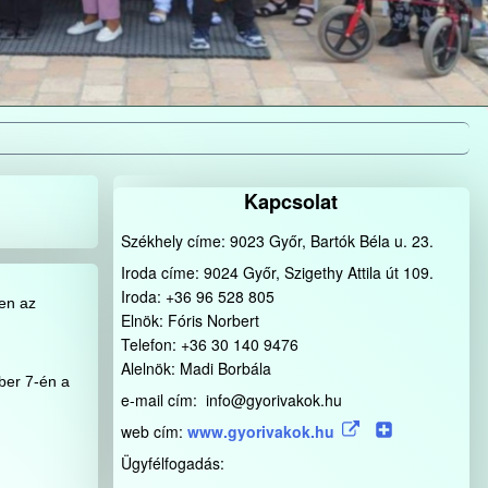
Kapcsolat
Székhely címe: 9023 Győr, Bartók Béla u. 23.
Iroda címe: 9024 Győr, Szigethy Attila út 109.
Iroda: +36 96 528 805
ben az
Elnök: Fóris Norbert
Telefon: +36 30 140 9476
Alelnök: Madi Borbála
ber 7-én a
e-mail cím: info@gyorivakok.hu
web cím:
www.gyorivakok.hu
Ügyfélfogadás: