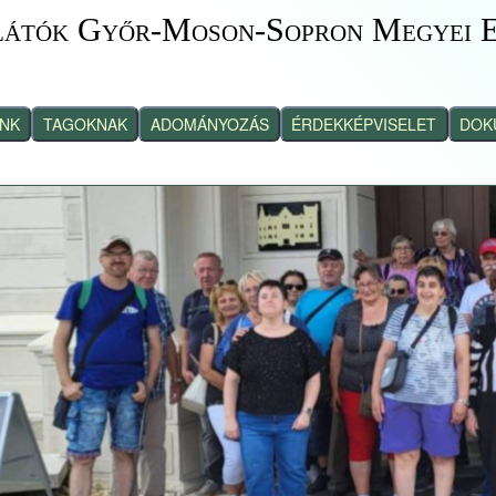
látók Győr-Moson-Sopron Megyei E
INK
TAGOKNAK
ADOMÁNYOZÁS
ÉRDEKKÉPVISELET
DOK