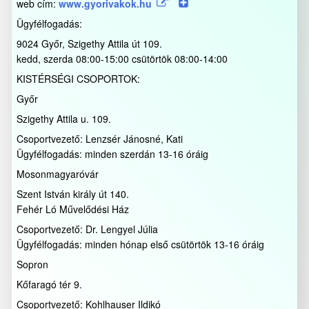
web cím:
www.gyorivakok.hu
Ügyfélfogadás:
9024 Győr, Szigethy Attila út 109.
kedd, szerda 08:00-15:00 csütörtök 08:00-14:00
KISTÉRSÉGI CSOPORTOK:
Győr
Szigethy Attila u. 109.
Csoportvezető: Lenzsér Jánosné, Kati
Ügyfélfogadás: minden szerdán 13-16 óráig
Mosonmagyaróvár
Szent István király út 140.
Fehér Ló Művelődési Ház
Csoportvezető: Dr. Lengyel Júlia
Ügyfélfogadás: minden hónap első csütörtök 13-16 óráig
Sopron
Kőfaragó tér 9.
Csoportvezető: Kohlhauser Ildikó