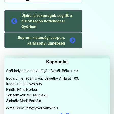
Újabb jelzőkattogók segítik a
biztonságos közlekedést
Előző
Győrben
bejegyzés
Soproni kistérségi csoport,
Következő
karácsonyi ünnepség
bejegyzés
Kapcsolat
Székhely címe: 9023 Győr, Bartók Béla u. 23.
Iroda címe: 9024 Győr, Szigethy Attila út 109.
Iroda: +36 96 528 805
Elnök: Fóris Norbert
Telefon: +36 30 140 9476
Alelnök: Madi Borbála
e-mail cím: info@gyorivakok.hu