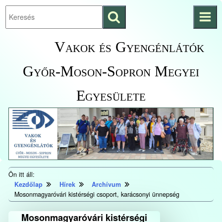
Keresés
Ugrás a fő
indítása
tartalomhoz
Kezdőlapra
Vakok és Gyengénlátók
ugrás
Győr-Moson-Sopron Megyei
Egyesülete
Ön itt áll:
Kezdőlap
Hírek
Archívum
Mosonmagyaróvári kistérségi csoport, karácsonyi ünnepség
Mosonmagyaróvári kistérségi