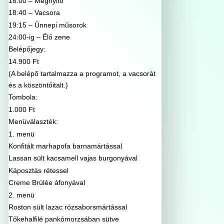
18:00 – Megnyitó
18:40 – Vacsora
19:15 – Ünnepi műsorok
24:00-ig – Élő zene
Belépőjegy:
14.900 Ft
(A belépő tartalmazza a programot, a vacsorát
és a köszöntőitalt.)
Tombola:
1.000 Ft
Menüválaszték:
1. menü
Konfitált marhapofa barnamártással
Lassan sült kacsamell vajas burgonyával
Káposztás rétessel
Creme Brülée áfonyával
2. menü
Roston sült lazac rózsaborsmártással
Tőkehalfilé pankómorzsában sütve