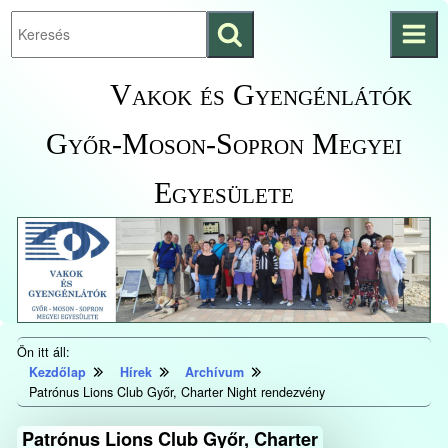
Keresés
Ugrás a fő
indítása
tartalomhoz
Kezdőlapra
Vakok és Gyengénlátók
ugrás
Győr-Moson-Sopron Megyei
Egyesülete
Ön itt áll:
Kezdőlap
Hírek
Archívum
Patrónus Lions Club Győr, Charter Night rendezvény
Patrónus Lions Club Győr, Charter