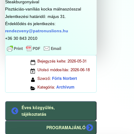
Steakburgonyával
Pisztáciás-vaníliás kocka málnaszósszal
Jelentkezési határidő:
május 31.
Érdeklődés és jelentkezés:
rendezveny@patronuslions.hu
+36 30 843 2010
Bejegyzés kelte:
2026-05-31
Utolsó módosítás:
2026-06-18
Szerző:
Fóris Norbert
Kategória:
Archívum
Éves közgyűlés,
Előző
tájékoztatás
bejegyzés
PROGRAMAJÁNLÓ
Következő