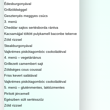
Édesburgonyával
Grillzöldséggel
Gesztenyés meggyes csúcs
3. menü
Cheddar sajtos sertésborda rántva
Kacsamájjal töltött pulykamell baconbe tekerve
Zöld rizzsel
Steakburgonyával
Vajkrémes piskótagombóc csokoládéval
4. menü – vegetáriánus
Grillezett camembert sajt
Zöldséges cous coussal
Friss kevert salátával
Vajkrémes piskótagombóc csokoládéval
5. menü – gluténmentes, laktózmentes
Pirított jércemell
Egészben sült sertésszűz
Zöld rizzsel