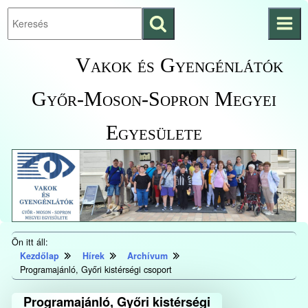
Keresés
Ugrás a fő
indítása
tartalomhoz
Kezdőlapra
Vakok és Gyengénlátók
ugrás
Győr-Moson-Sopron Megyei
Egyesülete
Ön itt áll:
Kezdőlap
Hírek
Archívum
Programajánló, Győri kistérségi csoport
Programajánló, Győri kistérségi