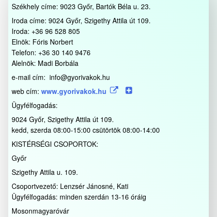
Székhely címe: 9023 Győr, Bartók Béla u. 23.
Iroda címe: 9024 Győr, Szigethy Attila út 109.
Iroda: +36 96 528 805
Elnök: Fóris Norbert
Telefon: +36 30 140 9476
Alelnök: Madi Borbála
e-mail cím: info@gyorivakok.hu
web cím:
www.gyorivakok.hu
Ügyfélfogadás:
9024 Győr, Szigethy Attila út 109.
kedd, szerda 08:00-15:00 csütörtök 08:00-14:00
KISTÉRSÉGI CSOPORTOK:
Győr
Szigethy Attila u. 109.
Csoportvezető: Lenzsér Jánosné, Kati
Ügyfélfogadás: minden szerdán 13-16 óráig
Mosonmagyaróvár