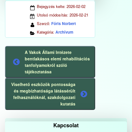
Bejegyzés kelte:
2026-02-02
Utolsó módosítás:
2026-02-21
Szerző:
Fóris Norbert
Kategória:
Archívum
A Vakok Állami Intézete
bentlakásos elemi rehabilitációs
Előző
tanfolyamokról szóló
bejegyzés
tájékoztatása
Viselhető eszközök pontossága
és megbízhatósága látássérült
Következő
felhasználóknál, szakdolgozati
bejegyzés
kutatás
Kapcsolat