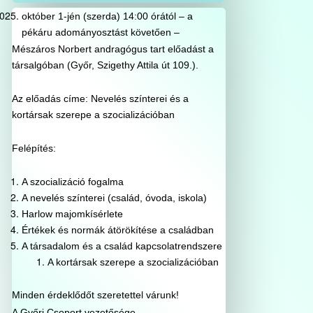
október 1-jén (szerda) 14:00 órától – a
pékáru adományosztást követően –
Mészáros Norbert andragógus tart előadást a
társalgóban (Győr, Szigethy Attila út 109.).
Az előadás címe: Nevelés színterei és a
kortársak szerepe a szocializációban
Felépítés:
A szocializáció fogalma
A nevelés színterei (család, óvoda, iskola)
Harlow majomkísérlete
Értékek és normák átörökítése a családban
A társadalom és a család kapcsolatrendszere
A kortársak szerepe a szocializációban
Minden érdeklődőt szeretettel várunk!
A Győri Csoport vezetősége