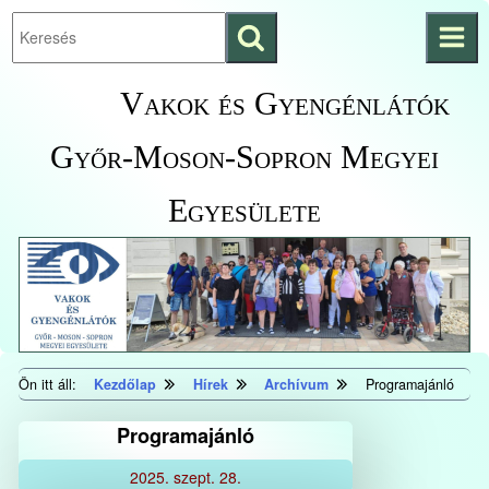
Keresés
Ugrás a fő
indítása
tartalomhoz
Kezdőlapra
Vakok és Gyengénlátók
ugrás
Győr-Moson-Sopron Megyei
Egyesülete
Ön itt áll:
Kezdőlap
Hírek
Archívum
Programajánló
Programajánló
2025.
szept.
28.