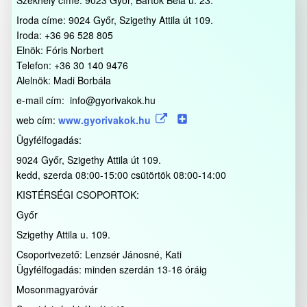
Székhely címe: 9023 Győr, Bartók Béla u. 23.
Iroda címe: 9024 Győr, Szigethy Attila út 109.
Iroda: +36 96 528 805
Elnök: Fóris Norbert
Telefon: +36 30 140 9476
Alelnök: Madi Borbála
e-mail cím: info@gyorivakok.hu
web cím:
www.gyorivakok.hu
Ügyfélfogadás:
9024 Győr, Szigethy Attila út 109.
kedd, szerda 08:00-15:00 csütörtök 08:00-14:00
KISTÉRSÉGI CSOPORTOK:
Győr
Szigethy Attila u. 109.
Csoportvezető: Lenzsér Jánosné, Kati
Ügyfélfogadás: minden szerdán 13-16 óráig
Mosonmagyaróvár