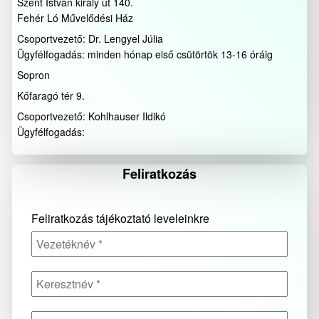
Szent István király út 140.
Fehér Ló Művelődési Ház
Csoportvezető: Dr. Lengyel Júlia
Ügyfélfogadás: minden hónap első csütörtök 13-16 óráig
Sopron
Kőfaragó tér 9.
Csoportvezető: Kohlhauser Ildikó
Ügyfélfogadás:
Feliratkozás
Feliratkozás tájékoztató leveleinkre