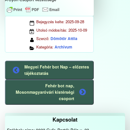
Bejegyzés kelte:
2025-09-28
Utolsó módosítás:
2025-10-09
Szerző:
Dömötör Attila
Kategória:
Archívum
Megyei Fehér bot Nap – előzetes
Előző
tájékoztatás
bejegyzés
Fehér bot nap,
Mosonmagyaróvári kistérségi
Következő
csoport
bejegyzés
Kapcsolat