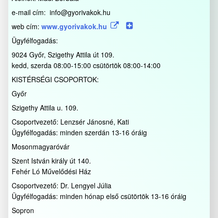
e-mail cím: info@gyorivakok.hu
web cím:
www.gyorivakok.hu
Ügyfélfogadás:
9024 Győr, Szigethy Attila út 109.
kedd, szerda 08:00-15:00 csütörtök 08:00-14:00
KISTÉRSÉGI CSOPORTOK:
Győr
Szigethy Attila u. 109.
Csoportvezető: Lenzsér Jánosné, Kati
Ügyfélfogadás: minden szerdán 13-16 óráig
Mosonmagyaróvár
Szent István király út 140.
Fehér Ló Művelődési Ház
Csoportvezető: Dr. Lengyel Júlia
Ügyfélfogadás: minden hónap első csütörtök 13-16 óráig
Sopron