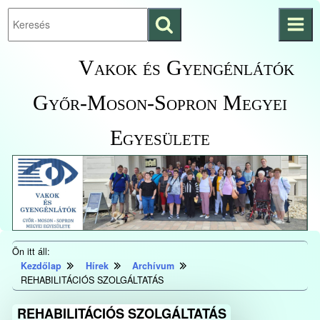
Keresés
Ugrás a fő
indítása
tartalomhoz
Kezdőlapra
Vakok és Gyengénlátók
ugrás
Győr-Moson-Sopron Megyei
Egyesülete
Ön itt áll:
Kezdőlap
Hírek
Archívum
REHABILITÁCIÓS SZOLGÁLTATÁS
REHABILITÁCIÓS SZOLGÁLTATÁS