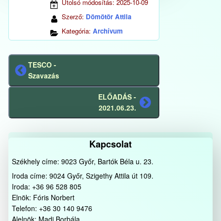
Utolsó módosítás:
2025-10-09
Szerző:
Dömötör Attila
Kategória:
Archívum
TESCO -
Előző
Szavazás
bejegyzés
ELŐADÁS -
Következő
2021.06.23.
bejegyzés
Kapcsolat
Székhely címe: 9023 Győr, Bartók Béla u. 23.
Iroda címe: 9024 Győr, Szigethy Attila út 109.
Iroda: +36 96 528 805
Elnök: Fóris Norbert
Telefon: +36 30 140 9476
Alelnök: Madi Borbála