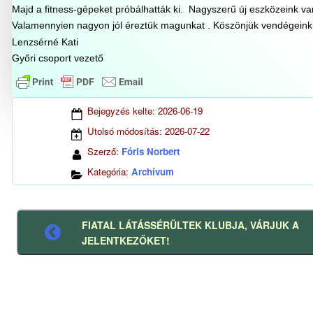
Majd a fitness-gépeket próbálhatták ki. Nagyszerű új eszközeink 
Valamennyien nagyon jól éreztük magunkat . Köszönjük vendégeinkn
Lenzsérné Kati
Győri csoport vezető
Bejegyzés kelte:
2026-06-19
Utolsó módosítás:
2026-07-22
Szerző:
Fóris Norbert
Kategória:
Archívum
FIATAL LÁTÁSSÉRÜLTEK KLUBJA, VÁRJUK A
Előző
JELENTKEZŐKET!
bejegyzés