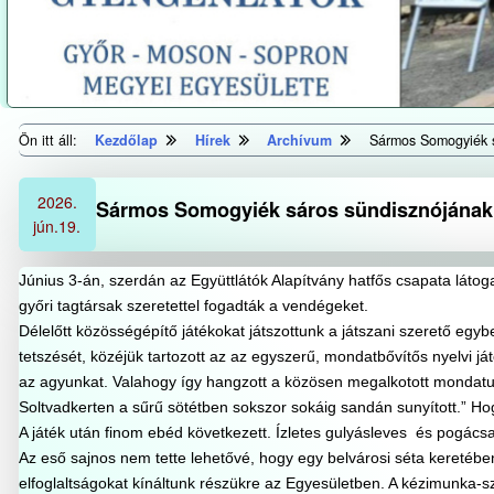
Ön itt áll:
Kezdőlap
Hírek
Archívum
Sármos Somogyiék s
2026.
Sármos Somogyiék sáros sündisznójának e
jún.
19.
Június 3-án, szerdán az Együttlátók Alapítvány hatfős csapata lát
győri tagtársak szeretettel fogadták a vendégeket.
Délelőtt közösségépítő játékokat játszottunk a játszani szerető egybe
tetszését, közéjük tartozott az az egyszerű, mondatbővítős nyelvi j
az agyunkat. Valahogy így hangzott a közösen megalkotott mondatu
Soltvadkerten a sűrű sötétben sokszor sokáig sandán sunyított.” Hog
A játék után finom ebéd következett. Ízletes gulyásleves és pogác
Az eső sajnos nem tette lehetővé, hogy egy belvárosi séta kereté
elfoglaltságokat kínáltunk részükre az Egyesületben. A kézimunka-