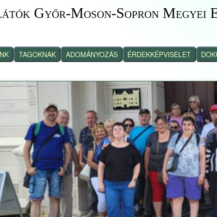
látók Győr-Moson-Sopron Megyei E
INK
TAGOKNAK
ADOMÁNYOZÁS
ÉRDEKKÉPVISELET
DOK