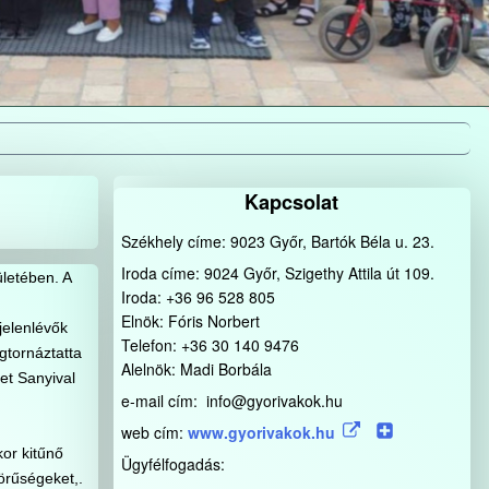
Kapcsolat
Székhely címe: 9023 Győr, Bartók Béla u. 23.
Iroda címe: 9024 Győr, Szigethy Attila út 109.
letében. A
Iroda: +36 96 528 805
Elnök: Fóris Norbert
jelenlévők
Telefon: +36 30 140 9476
gtornáztatta
Alelnök: Madi Borbála
et Sanyival
e-mail cím: info@gyorivakok.hu
web cím:
www.gyorivakok.hu
or kitűnő
Ügyfélfogadás:
örűségeket,.