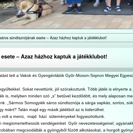
áros sündisznójának esete – Azaz házhoz kaptuk a játékklubot!
sete – Azaz házhoz kaptuk a játékklubot!
ogatást tett a Vakok és Gyengénlátók Győr-Moson-Sopron Megyei Egyesü
gyűltekkel. Sokat nevettünk, jól szórakoztunk. Több játék is elnyerte a 
áték is, melyben minden szó „s” betűvel kezdődött, és mely alaposan me
nk: „Sármos Somogyiék sáros sündisznója a sárga sapkás, sortos, sük
y miért? Talán majd egy másik játékból az is kiderülhet.
sa volt a menü, majd házi süteményeket fogyasztottunk.
ben megismertethessük vendégeinket Győr nevezetességeivel, ugyanakk
szobában megcsodálták a gyöngyből fűzött alkotásokat, a horgolt gyöny