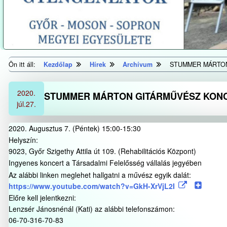
Ön itt áll:
Kezdőlap
Hírek
Archívum
STUMMER MÁRTON
2020.
STUMMER MÁRTON GITÁRMŰVÉSZ KON
júl.
27.
2020. Augusztus 7. (Péntek) 15:00-15:30
Helyszín:
9023, Győr Szigethy Attila út 109. (Rehabilitációs Központ)
Ingyenes koncert a Társadalmi Felelősség vállalás jegyében
Az alábbi linken meglehet hallgatni a művész egyik dalát:
https://www.youtube.com/watch?
v=GkH-XrVjL2I
Előre kell jelentkezni:
Lenzsér Jánosnénál (Kati) az alábbi telefonszámon:
06-70-316-70-83