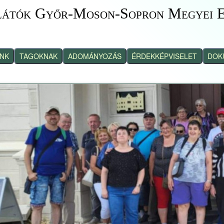
látók Győr-Moson-Sopron Megyei E
INK
TAGOKNAK
ADOMÁNYOZÁS
ÉRDEKKÉPVISELET
DOK