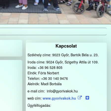
Kapcsolat
Székhely címe: 9023 Győr, Bartók Béla u. 23.
Iroda címe: 9024 Győr, Szigethy Attila út 109.
Iroda: +36 96 528 805
Elnök: Fóris Norbert
Telefon: +36 30 140 9476
Alelnök: Madi Borbála
e-mail cím: info@gyorivakok.hu
web cím:
www.gyorivakok.hu
Ügyfélfogadás: