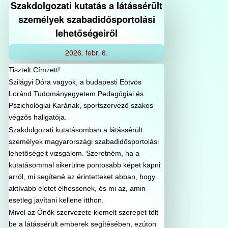
Szakdolgozati kutatás a látássérült
személyek szabadidősportolási
lehetőségeiről
2026.
febr.
6.
Tisztelt Címzett!
Szilágyi Dóra vagyok, a budapesti Eötvös
Loránd Tudományegyetem Pedagógiai és
Pszichológiai Karának, sportszervező szakos
végzős hallgatója.
Szakdolgozati kutatásomban a látássérült
személyek magyarországi szabadidősportolási
lehetőségeit vizsgálom. Szeretném, ha a
kutatásommal sikerülne pontosabb képet kapni
arról, mi segítené az érintetteket abban, hogy
aktívabb életet élhessenek, és mi az, amin
esetleg javítani kellene itthon.
Mivel az Önök szervezete kiemelt szerepet tölt
be a látássérült emberek segítésében, ezúton