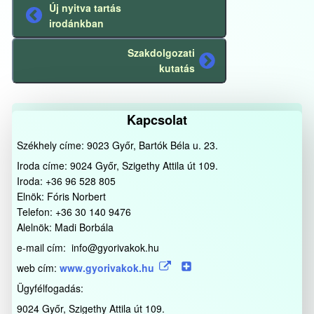
Új nyitva tartás
Előző
irodánkban
bejegyzés
Szakdolgozati
Következő
kutatás
bejegyzés
Kapcsolat
Székhely címe: 9023 Győr, Bartók Béla u. 23.
Iroda címe: 9024 Győr, Szigethy Attila út 109.
Iroda: +36 96 528 805
Elnök: Fóris Norbert
Telefon: +36 30 140 9476
Alelnök: Madi Borbála
e-mail cím: info@gyorivakok.hu
web cím:
www.gyorivakok.hu
Ügyfélfogadás:
9024 Győr, Szigethy Attila út 109.