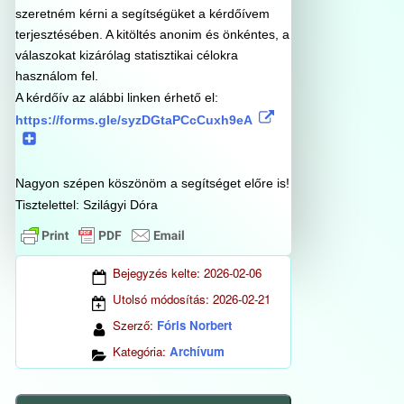
szeretném kérni a segítségüket a kérdőívem
terjesztésében. A kitöltés anonim és önkéntes, a
válaszokat kizárólag statisztikai célokra
használom fel.
A kérdőív az alábbi linken érhető el:
https://forms.gle/syzDGtaPCcCuxh9eA
Nagyon szépen köszönöm a segítséget előre is!
Tisztelettel:
Szilágyi Dóra
Bejegyzés kelte:
2026-02-06
Utolsó módosítás:
2026-02-21
Szerző:
Fóris Norbert
Kategória:
Archívum