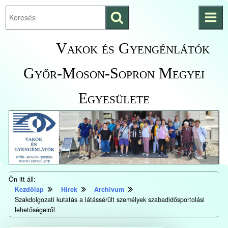
Keresés
Ugrás a fő
indítása
tartalomhoz
Kezdőlapra
Vakok és Gyengénlátók
ugrás
Győr-Moson-Sopron Megyei
Egyesülete
Ön itt áll:
Kezdőlap
Hírek
Archívum
Szakdolgozati kutatás a látássérült személyek szabadidősportolási
lehetőségeiről