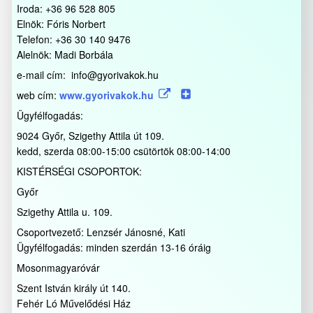
Iroda: +36 96 528 805
Elnök: Fóris Norbert
Telefon: +36 30 140 9476
Alelnök: Madi Borbála
e-mail cím: info@gyorivakok.hu
web cím:
www.gyorivakok.hu
Ügyfélfogadás:
9024 Győr, Szigethy Attila út 109.
kedd, szerda 08:00-15:00 csütörtök 08:00-14:00
KISTÉRSÉGI CSOPORTOK:
Győr
Szigethy Attila u. 109.
Csoportvezető: Lenzsér Jánosné, Kati
Ügyfélfogadás: minden szerdán 13-16 óráig
Mosonmagyaróvár
Szent István király út 140.
Fehér Ló Művelődési Ház