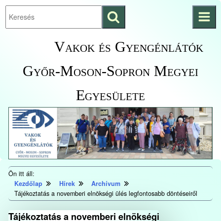
Keresés
Ugrás a fő
indítása
tartalomhoz
Kezdőlapra
Vakok és Gyengénlátók
ugrás
Győr-Moson-Sopron Megyei
Egyesülete
Ön itt áll:
Kezdőlap
Hírek
Archívum
Tájékoztatás a novemberi elnökségi ülés legfontosabb döntéseiről
Tájékoztatás a novemberi elnökségi