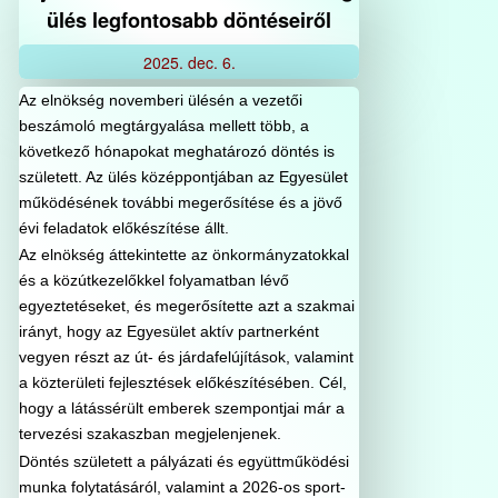
ülés legfontosabb döntéseiről
2025.
dec.
6.
Az elnökség novemberi ülésén a vezetői
beszámoló megtárgyalása mellett több, a
következő hónapokat meghatározó döntés is
született. Az ülés középpontjában az Egyesület
működésének további megerősítése és a jövő
évi feladatok előkészítése állt.
Az elnökség áttekintette az önkormányzatokkal
és a közútkezelőkkel folyamatban lévő
egyeztetéseket, és megerősítette azt a szakmai
irányt, hogy az Egyesület aktív partnerként
vegyen részt az út- és járdafelújítások, valamint
a közterületi fejlesztések előkészítésében. Cél,
hogy a látássérült emberek szempontjai már a
tervezési szakaszban megjelenjenek.
Döntés született a pályázati és együttműködési
munka folytatásáról, valamint a 2026-os sport-