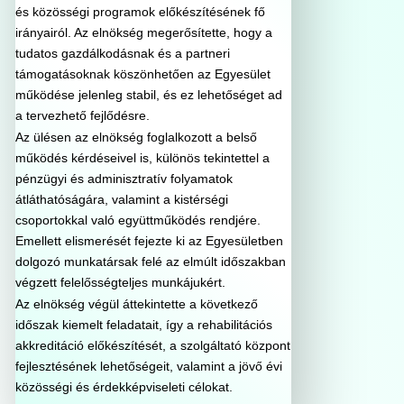
és közösségi programok előkészítésének fő
irányairól. Az elnökség megerősítette, hogy a
tudatos gazdálkodásnak és a partneri
támogatásoknak köszönhetően az Egyesület
működése jelenleg stabil, és ez lehetőséget ad
a tervezhető fejlődésre.
Az ülésen az elnökség foglalkozott a belső
működés kérdéseivel is, különös tekintettel a
pénzügyi és adminisztratív folyamatok
átláthatóságára, valamint a kistérségi
csoportokkal való együttműködés rendjére.
Emellett elismerését fejezte ki az Egyesületben
dolgozó munkatársak felé az elmúlt időszakban
végzett felelősségteljes munkájukért.
Az elnökség végül áttekintette a következő
időszak kiemelt feladatait, így a rehabilitációs
akkreditáció előkészítését, a szolgáltató központ
fejlesztésének lehetőségeit, valamint a jövő évi
közösségi és érdekképviseleti célokat.