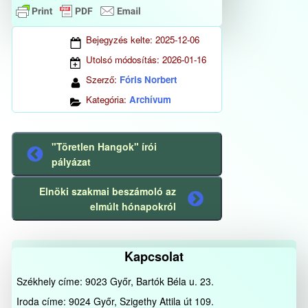
Bejegyzés kelte:
2025-12-06
Utolsó módosítás:
2026-01-16
Szerző:
Fóris Norbert
Kategória:
Archívum
"Töretlen Hangok" írói
Előző
pályázat
bejegyzés
Elnöki szakmai beszámoló az
Következő
elmúlt hónapokról
bejegyzés
Kapcsolat
Székhely címe: 9023 Győr, Bartók Béla u. 23.
Iroda címe: 9024 Győr, Szigethy Attila út 109.