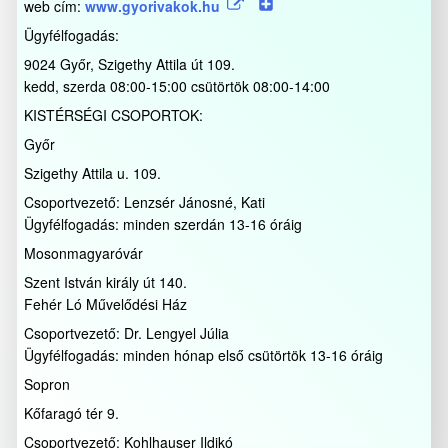
web cím:
www.gyorivakok.hu
Ügyfélfogadás:
9024 Győr, Szigethy Attila út 109.
kedd, szerda 08:00-15:00 csütörtök 08:00-14:00
KISTÉRSÉGI CSOPORTOK:
Győr
Szigethy Attila u. 109.
Csoportvezető: Lenzsér Jánosné, Kati
Ügyfélfogadás: minden szerdán 13-16 óráig
Mosonmagyaróvár
Szent István király út 140.
Fehér Ló Művelődési Ház
Csoportvezető: Dr. Lengyel Júlia
Ügyfélfogadás: minden hónap első csütörtök 13-16 óráig
Sopron
Kőfaragó tér 9.
Csoportvezető: Kohlhauser Ildikó