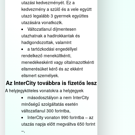
utazási kedvezményét. Ez a
kedvezmény a szülő és a vele együtt
utazó legalább 3 gyermek együttes
utazására vonatkozik.
Változatlanul díjmentesen
utazhatnak a hadirokkantak és
hadigondozottak, valamint
a tartózkodási engedéllyel
rendelkező menekültkénti,
menedékeskénti vagy oltalmazottkénti
elismerésüket kérő és az ekként
elismert személyek.
Az InterCity továbbra is fizetős lesz
A helyjegyköteles vonatokra a helyjegyek
másodosztályon a nem InterCity
minőségű szolgáltatás esetén
változatlanul 300 forintba,
InterCity vonaton 990 forintba – az
utazás napja előtt megváltva 650 forint
–,