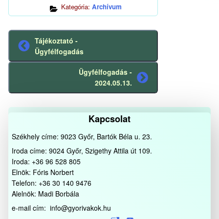
Kategória:
Archívum
Tájékoztató -
Előző
Ügyfélfogadás
bejegyzés
Ügyfélfogadás -
Következő
2024.05.13.
bejegyzés
Kapcsolat
Székhely címe: 9023 Győr, Bartók Béla u. 23.
Iroda címe: 9024 Győr, Szigethy Attila út 109.
Iroda: +36 96 528 805
Elnök: Fóris Norbert
Telefon: +36 30 140 9476
Alelnök: Madi Borbála
e-mail cím: info@gyorivakok.hu