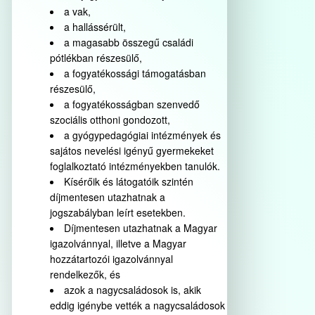
a vak,
a hallássérült,
a magasabb összegű családi
pótlékban részesülő,
a fogyatékossági támogatásban
részesülő,
a fogyatékosságban szenvedő
szociális otthoni gondozott,
a gyógypedagógiai intézmények és
sajátos nevelési igényű gyermekeket
foglalkoztató intézményekben tanulók.
Kísérőik és látogatóik szintén
díjmentesen utazhatnak a
jogszabályban leírt esetekben.
Díjmentesen utazhatnak a Magyar
igazolvánnyal, illetve a Magyar
hozzátartozói igazolvánnyal
rendelkezők, és
azok a nagycsaládosok is, akik
eddig igénybe vették a nagycsaládosok