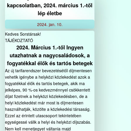
kapcsolatban, 2024. március 1.-től
lép életbe
2024.
jan.
10.
Kedves Sorstársak!
TÁJÉKOZTATÓ
2024. Március 1.-től Ingyen
utazhatnak a nagycsaládosok, a
fogyatékkal élők és tartós betegek
Az új tarifarendszer bevezetésétől díjmentesen
vehetik igénybe a helyközi közlekedést azok a
fogyatékkal élők és tartós betegek, akik ma
jelképes, 90 %-os kedvezménnyel csökkentett
díjat fizetnek a helyközi közlekedésben, de a
helyi közlekedést már most is díjmentesen
használhatják, közölte a közlekedési társaság.
Ezzel az érintett utascsoport tekintetében
egységessé válik a helyi és helyközi díjszabás.
Nem kell menetjegyet váltania majd