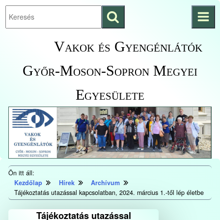
Keresés
Ugrás a fő
indítása
tartalomhoz
Kezdőlapra
Vakok és Gyengénlátók
ugrás
Győr-Moson-Sopron Megyei
Egyesülete
Ön itt áll:
Kezdőlap
Hírek
Archívum
Tájékoztatás utazással kapcsolatban, 2024. március 1.-től lép életbe
Tájékoztatás utazással