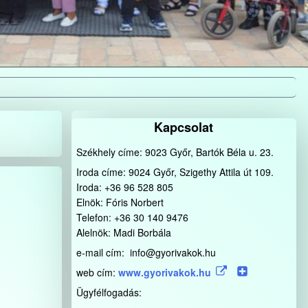
Kapcsolat
Székhely címe: 9023 Győr, Bartók Béla u. 23.
Iroda címe: 9024 Győr, Szigethy Attila út 109.
Iroda: +36 96 528 805
Elnök: Fóris Norbert
Telefon: +36 30 140 9476
Alelnök: Madi Borbála
e-mail cím: info@gyorivakok.hu
web cím:
www.gyorivakok.hu
Ügyfélfogadás: