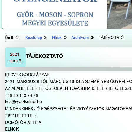
Ön itt áll:
Kezdőlap
Hírek
Archívum
TÁJÉKOZTATÓ
2021.
TÁJÉKOZTATÓ
márc.
5.
KEDVES SORSTÁRSAK!
2021. MÁRCIUS 8-TÓL MÁRCIUS 19-IG A SZEMÉLYES ÜGYFÉLF
AZ ALÁBBI ELÉRHETŐSÉGEKEN TOVÁBBRA IS ELÉRHETŐ LESZE
+36 30 140 94 76
info@gyorivakok.hu
MINDENKINEK JÓ EGÉSZSÉGET ÉS VIGYÁZZATOK MAGATOKRA
TISZTELETTEL:
DÖMÖTÖR ATTILA
ELNÖK