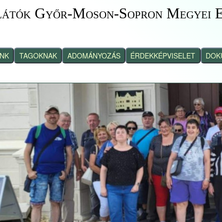
látók Győr-Moson-Sopron Megyei E
INK
TAGOKNAK
ADOMÁNYOZÁS
ÉRDEKKÉPVISELET
DOK