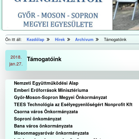
Ön itt áll:
Kezdőlap
Hírek
Archívum
Támogatóink
2018.
Támogatóink
jan.
27.
Nemzeti Együttműködési Alap
Emberi Erőforrások Minisztériuma
Győr-Moson-Sopron Megyei Önkormányzat
TEES Technológia az Esélyegyenlőségért Nonprofit Kft
Csorna város Önkormányzata
Soproni önkományzat
Bana város önkormányzata
Mosonmagyaróvár önkormányzata