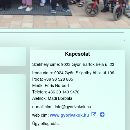
Kapcsolat
Székhely címe: 9023 Győr, Bartók Béla u. 23.
Iroda címe: 9024 Győr, Szigethy Attila út 109.
Iroda: +36 96 528 805
Elnök: Fóris Norbert
Telefon: +36 30 140 9476
Alelnök: Madi Borbála
e-mail cím: info@gyorivakok.hu
web cím:
www.gyorivakok.hu
Ügyfélfogadás: