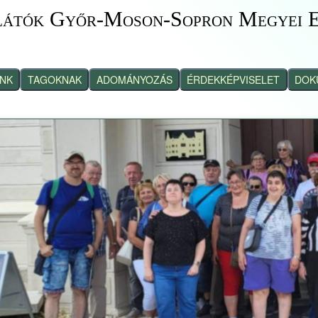
látók Győr-Moson-Sopron Megyei E
INK
TAGOKNAK
ADOMÁNYOZÁS
ÉRDEKKÉPVISELET
DOK