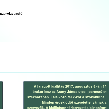
szervizvezető
A faragott kiállítás 2017. augusztus 8.-án 14
órakor lesz az Arany János utcai Ipartestület
székházában. Találkozó fél 2-kor a szökőkútnál.
Következő
Minden érdeklődőt szeretettel várnak a
bejegyzés
szervezők. A kiállításon tárlatvezetés biztosított