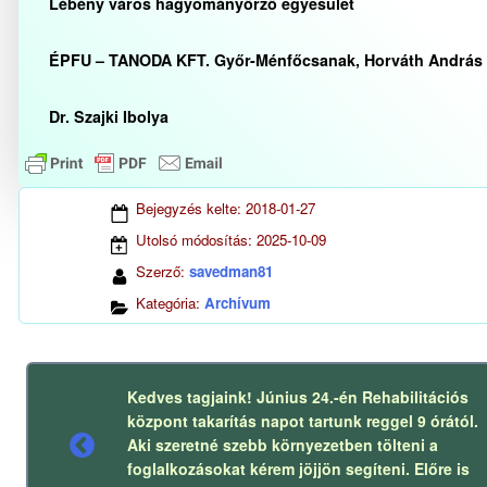
Lébény város hagyományőrző egyesület
ÉPFU – TANODA KFT. Győr-Ménfőcsanak, Horváth András 
Dr. Szajki Ibolya
Bejegyzés kelte:
2018-01-27
Utolsó módosítás:
2025-10-09
Szerző:
savedman81
Kategória:
Archívum
Kedves tagjaink! Június 24.-én Rehabilitációs
központ takarítás napot tartunk reggel 9 órától.
Aki szeretné szebb környezetben tölteni a
Előző
foglalkozásokat kérem jöjjön segíteni. Előre is
bejegyzés