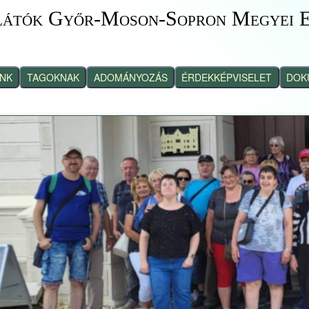
látók Győr-Moson-Sopron Megyei E
INK
TAGOKNAK
ADOMÁNYOZÁS
ÉRDEKKÉPVISELET
DOK