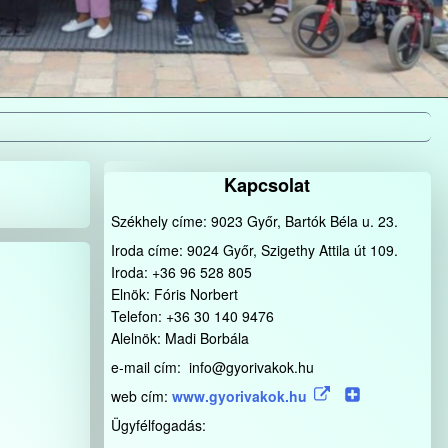
Kapcsolat
Székhely címe: 9023 Győr, Bartók Béla u. 23.
Iroda címe: 9024 Győr, Szigethy Attila út 109.
Iroda: +36 96 528 805
Elnök: Fóris Norbert
Telefon: +36 30 140 9476
Alelnök: Madi Borbála
e-mail cím: info@gyorivakok.hu
web cím:
www.gyorivakok.hu
Ügyfélfogadás: