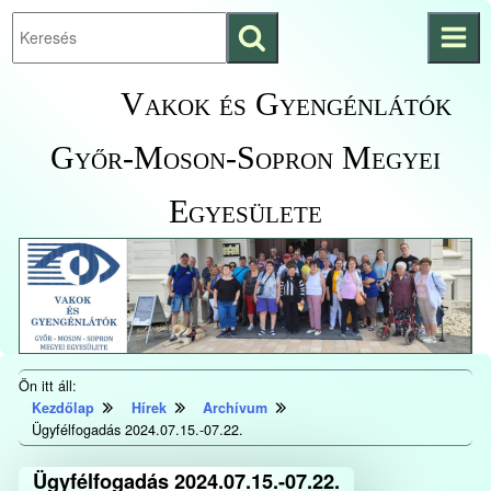
Keresés
Ugrás a fő
indítása
tartalomhoz
Kezdőlapra
Vakok és Gyengénlátók
ugrás
Győr-Moson-Sopron Megyei
Egyesülete
Ön itt áll:
Kezdőlap
Hírek
Archívum
Ügyfélfogadás 2024.07.15.-07.22.
Ügyfélfogadás 2024.07.15.-07.22.