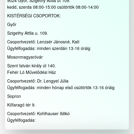
9024 Győr, Szigethy Attila út 109.
kedd, szerda 08:00-15:00 csütörtök 08:00-14:00
KISTÉRSÉGI CSOPORTOK:
Győr
Szigethy Attila u. 109.
Csoportvezető: Lenzsér Jánosné, Kati
Ügyfélfogadás: minden szerdán 13-16 óráig
Mosonmagyaróvár
Szent István király út 140.
Fehér Ló Művelődési Ház
Csoportvezető: Dr. Lengyel Júlia
Ügyfélfogadás: minden hónap első csütörtök 13-16 óráig
Sopron
Kőfaragó tér 9.
Csoportvezető: Kohlhauser Ildikó
Ügyfélfogadás: