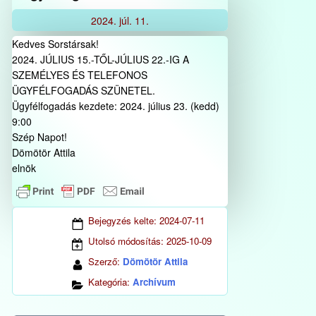
2024.
júl.
11.
Kedves Sorstársak!
2024. JÚLIUS 15.-TŐL-JÚLIUS 22.-IG A
SZEMÉLYES ÉS TELEFONOS
ÜGYFÉLFOGADÁS SZÜNETEL.
Ügyfélfogadás kezdete: 2024. július 23. (kedd)
9:00
Szép Napot!
Dömötör Attila
elnök
Bejegyzés kelte:
2024-07-11
Utolsó módosítás:
2025-10-09
Szerző:
Dömötör Attila
Kategória:
Archívum