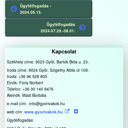
Ügyfélfogadás -
Előző
2024.05.13.
bejegyzés
Ügyfélfogadás
Következő
2024.07.29.-08.01.
bejegyzés
Kapcsolat
Székhely címe: 9023 Győr, Bartók Béla u. 23.
Iroda címe: 9024 Győr, Szigethy Attila út 109.
Iroda: +36 96 528 805
Elnök: Fóris Norbert
Telefon: +36 30 140 9476
Alelnök: Madi Borbála
e-mail cím: info@gyorivakok.hu
web cím:
www.gyorivakok.hu
Ügyfélfogadás: