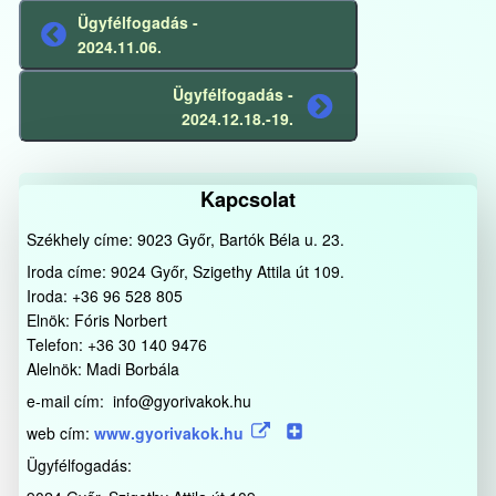
Ügyfélfogadás -
Előző
2024.11.06.
bejegyzés
Ügyfélfogadás -
Következő
2024.12.18.-19.
bejegyzés
Kapcsolat
Székhely címe: 9023 Győr, Bartók Béla u. 23.
Iroda címe: 9024 Győr, Szigethy Attila út 109.
Iroda: +36 96 528 805
Elnök: Fóris Norbert
Telefon: +36 30 140 9476
Alelnök: Madi Borbála
e-mail cím: info@gyorivakok.hu
web cím:
www.gyorivakok.hu
Ügyfélfogadás: