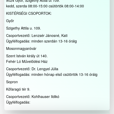
9024 Győr, Szigethy Attila út 109.
kedd, szerda 08:00-15:00 csütörtök 08:00-14:00
KISTÉRSÉGI CSOPORTOK:
Győr
Szigethy Attila u. 109.
Csoportvezető: Lenzsér Jánosné, Kati
Ügyfélfogadás: minden szerdán 13-16 óráig
Mosonmagyaróvár
Szent István király út 140.
Fehér Ló Művelődési Ház
Csoportvezető: Dr. Lengyel Júlia
Ügyfélfogadás: minden hónap első csütörtök 13-16 óráig
Sopron
Kőfaragó tér 9.
Csoportvezető: Kohlhauser Ildikó
Ügyfélfogadás: