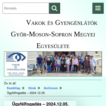
Keresés
Ugrás a fő
indítása
tartalomhoz
Kezdőlapra
Vakok és Gyengénlátók
ugrás
Győr-Moson-Sopron Megyei
Egyesülete
Ön itt áll:
Kezdőlap
Hírek
Archívum
Ügyfélfogadás – 2024.12.05.
Ügyfélfogadás – 2024.12.05.