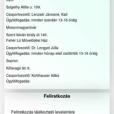
Szigethy Attila u. 109.
Csoportvezető: Lenzsér Jánosné, Kati
Ügyfélfogadás: minden szerdán 13-16 óráig
Mosonmagyaróvár
Szent István király út 140.
Fehér Ló Művelődési Ház
Csoportvezető: Dr. Lengyel Júlia
Ügyfélfogadás: minden hónap első csütörtök 13-16 óráig
Sopron
Kőfaragó tér 9.
Csoportvezető: Kohlhauser Ildikó
Ügyfélfogadás:
Feliratkozás
Feliratkozás tájékoztató leveleinkre