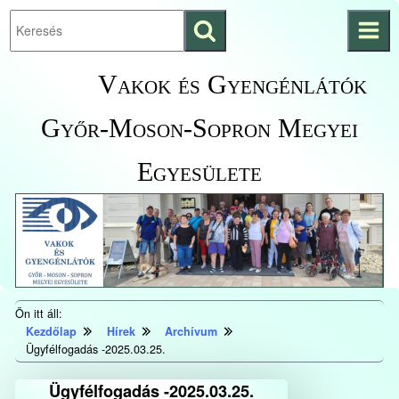
Keresés
Ugrás a fő
indítása
tartalomhoz
Kezdőlapra
Vakok és Gyengénlátók
ugrás
Győr-Moson-Sopron Megyei
Egyesülete
Ön itt áll:
Kezdőlap
Hírek
Archívum
Ügyfélfogadás -2025.03.25.
Ügyfélfogadás -2025.03.25.