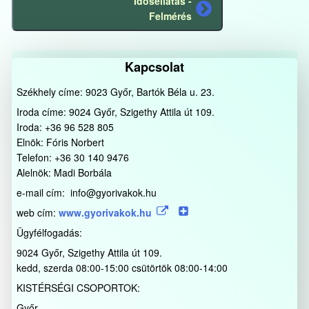
Idősellátás -
Következő
Felmérés
bejegyzés
Kapcsolat
Székhely címe: 9023 Győr, Bartók Béla u. 23.
Iroda címe: 9024 Győr, Szigethy Attila út 109.
Iroda: +36 96 528 805
Elnök: Fóris Norbert
Telefon: +36 30 140 9476
Alelnök: Madi Borbála
e-mail cím: info@gyorivakok.hu
web cím:
www.gyorivakok.hu
Ügyfélfogadás:
9024 Győr, Szigethy Attila út 109.
kedd, szerda 08:00-15:00 csütörtök 08:00-14:00
KISTÉRSÉGI CSOPORTOK:
Győr