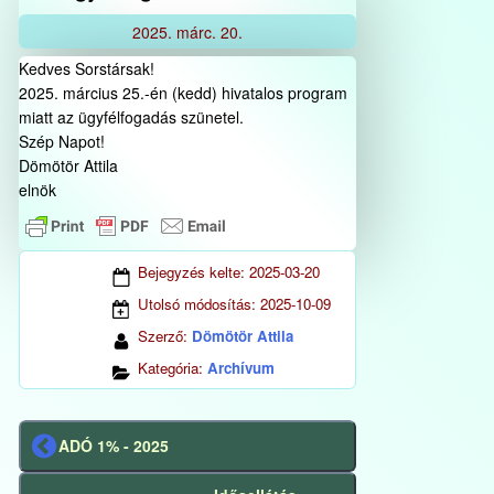
2025.
márc.
20.
Kedves Sorstársak!
2025. március 25.-én (kedd) hivatalos program
miatt az ügyfélfogadás szünetel.
Szép Napot!
Dömötör Attila
elnök
Bejegyzés kelte:
2025-03-20
Utolsó módosítás:
2025-10-09
Szerző:
Dömötör Attila
Kategória:
Archívum
ADÓ 1% - 2025
Előző
bejegyzés