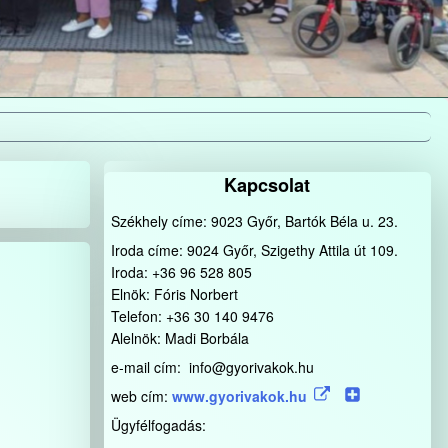
Kapcsolat
Székhely címe: 9023 Győr, Bartók Béla u. 23.
Iroda címe: 9024 Győr, Szigethy Attila út 109.
Iroda: +36 96 528 805
Elnök: Fóris Norbert
Telefon: +36 30 140 9476
Alelnök: Madi Borbála
e-mail cím: info@gyorivakok.hu
web cím:
www.gyorivakok.hu
Ügyfélfogadás: