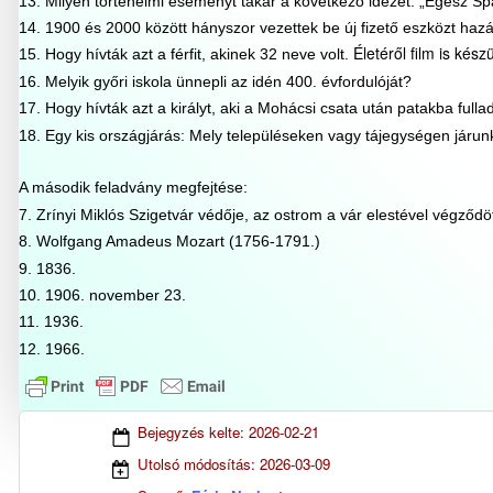
13. Milyen történelmi eseményt takar a következő idézet: „Egész Spa
14. 1900 és 2000 között hányszor vezettek be új fizető eszközt haz
Életéről film is kész
15. Hogy hívták azt a férfit, akinek 32 neve volt.
16. Melyik győri iskola ünnepli az idén 400. évfordulóját?
17. Hogy hívták azt a királyt, aki a Mohácsi csata után patakba fulla
18. Egy kis országjárás: Mely településeken vagy tájegységen járu
A második feladvány megfejtése:
7. Zrínyi Miklós Szigetvár védője, az ostrom a vár elestével végződö
8. Wolfgang Amadeus Mozart (1756-1791.)
9. 1836.
10. 1906. november 23.
11. 1936.
12. 1966.
Bejegyzés kelte:
2026-02-21
Utolsó módosítás:
2026-03-09