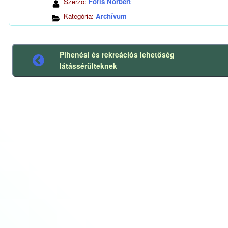
Szerző:
Fóris Norbert
Kategória:
Archívum
Pihenési és rekreációs lehetőség
Előző
látássérülteknek
bejegyzés