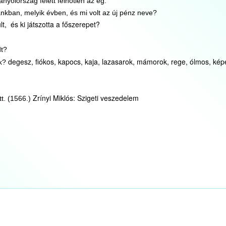
nyolország felett felhőtlen az ég.”
ánkban, melyik évben, és mi volt az új pénz neve?
ült, és ki játszotta a főszerepet?
dt?
degesz, fiókos, kapocs, kaja, lazasarok, mámorok, rege, ólmos, képe
nk?
Zrínyi Miklós: Szigeti veszedelem
tt. (1566.)