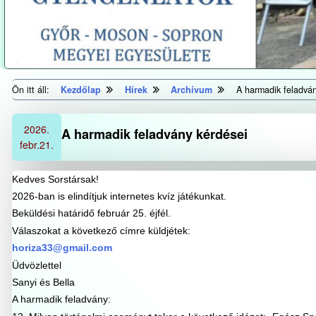
Ön itt áll:
Kezdőlap
Hírek
Archívum
A harmadik feladván
2026.
A harmadik feladvány kérdései
febr.
21.
Kedves Sorstársak!
2026-ban is elindítjuk internetes kvíz játékunkat.
Beküldési határidő február 25. éjfél.
Válaszokat a következő címre küldjétek:
horiza33@gmail.com
Üdvözlettel
Sanyi és Bella
A harmadik feladvány: