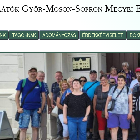
látók Győr-Moson-Sopron Megyei E
INK
TAGOKNAK
ADOMÁNYOZÁS
ÉRDEKKÉPVISELET
DOK