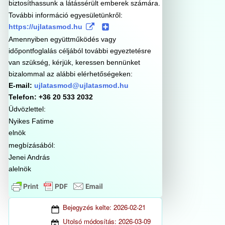
biztosíthassunk a látássérült emberek számára.
További információ egyesületünkről:
https://ujlatasmod.hu
Amennyiben együttműködés vagy
időpontfoglalás céljából további egyeztetésre
van szükség, kérjük, keressen bennünket
bizalommal az alábbi elérhetőségeken:
E-mail:
ujlatasmod@ujlatasmod.hu
Telefon: +36 20 533 2032
Üdvözlettel:
Nyikes Fatime
elnök
megbízásából:
Jenei András
alelnök
Bejegyzés kelte:
2026-02-21
Utolsó módosítás:
2026-03-09