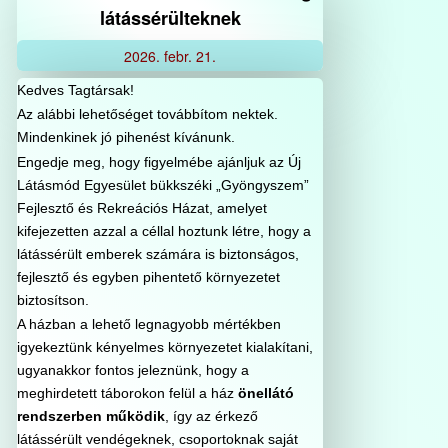
látássérülteknek
2026.
febr.
21.
Kedves Tagtársak!
Az alábbi lehetőséget továbbítom nektek.
Mindenkinek jó pihenést kívánunk.
Engedje meg, hogy figyelmébe ajánljuk az Új
Látásmód Egyesület bükkszéki „Gyöngyszem”
Fejlesztő és Rekreációs Házat, amelyet
kifejezetten azzal a céllal hoztunk létre, hogy a
látássérült emberek számára is biztonságos,
fejlesztő és egyben pihentető környezetet
biztosítson.
A házban a lehető legnagyobb mértékben
igyekeztünk kényelmes környezetet kialakítani,
ugyanakkor fontos jeleznünk, hogy a
meghirdetett táborokon felül a ház
önellátó
rendszerben működik
, így az érkező
látássérült vendégeknek, csoportoknak saját