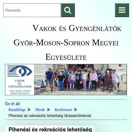
Keresés
Ugrás a fő
indítása
tartalomhoz
Kezdőlapra
Vakok és Gyengénlátók
ugrás
Győr-Moson-Sopron Megyei
Egyesülete
Ön itt áll:
Kezdőlap
Hírek
Archívum
Pihenési és rekreációs lehetőség látássérülteknek
Pihenési és rekreációs lehetőség