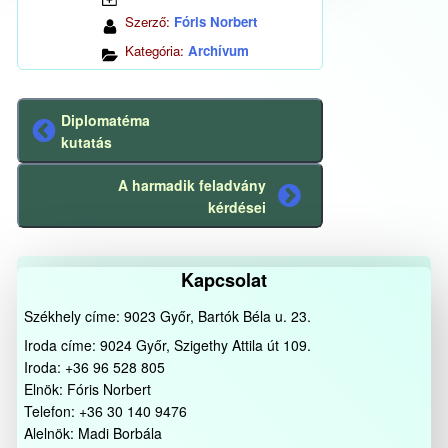
Szerző:
Fóris Norbert
Kategória:
Archívum
Diplomatéma
Előző
kutatás
bejegyzés
A harmadik feladvány
Következő
kérdései
bejegyzés
Kapcsolat
Székhely címe: 9023 Győr, Bartók Béla u. 23.
Iroda címe: 9024 Győr, Szigethy Attila út 109.
Iroda: +36 96 528 805
Elnök: Fóris Norbert
Telefon: +36 30 140 9476
Alelnök: Madi Borbála