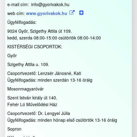
e-mail cím: info@gyorivakok.hu
web cím:
www.gyorivakok.hu
Ügyfélfogadás:
9024 Győr, Szigethy Attila út 109.
kedd, szerda 08:00-15:00 csütörtök 08:00-14:00
KISTÉRSÉGI CSOPORTOK:
Győr
Szigethy Attila u. 109.
Csoportvezető: Lenzsér Jánosné, Kati
Ügyfélfogadás: minden szerdán 13-16 óráig
Mosonmagyaróvár
Szent István király út 140.
Fehér Ló Művelődési Ház
Csoportvezető: Dr. Lengyel Júlia
Ügyfélfogadás: minden hónap első csütörtök 13-16 óráig
Sopron