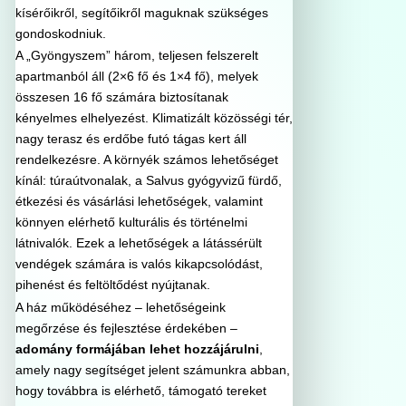
kísérőikről, segítőikről maguknak szükséges
gondoskodniuk.
A „Gyöngyszem” három, teljesen felszerelt
apartmanból áll (2×6 fő és 1×4 fő), melyek
összesen 16 fő számára biztosítanak
kényelmes elhelyezést. Klimatizált közösségi tér,
nagy terasz és erdőbe futó tágas kert áll
rendelkezésre. A környék számos lehetőséget
kínál: túraútvonalak, a Salvus gyógyvizű fürdő,
étkezési és vásárlási lehetőségek, valamint
könnyen elérhető kulturális és történelmi
látnivalók. Ezek a lehetőségek a látássérült
vendégek számára is valós kikapcsolódást,
pihenést és feltöltődést nyújtanak.
A ház működéséhez – lehetőségeink
megőrzése és fejlesztése érdekében –
adomány formájában lehet hozzájárulni
,
amely nagy segítséget jelent számunkra abban,
hogy továbbra is elérhető, támogató tereket