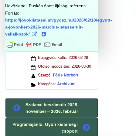
Üdvözlettel:
Puskás Anett
ifjúsági referens
Forrás:
https://jovokilatasai.mvgyosz.hu/2026/02/18/egyutt-
a-jovonkert-2026-marcius-latasserult-
vallalkozok/
Bejegyzés kelte:
2026-02-28
Utolsó módosítás:
2026-03-30
Szerző:
Fóris Norbert
Kategória:
Archívum
Szakmai beszámoló 2025.
Előző
november – 2026. február
bejegyzés
Programajánló, Győri kistérségi
Következő
csoport