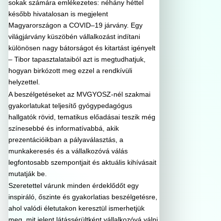
sokak számára emlékezetes: néhány héttel
később hivatalosan is megjelent
Magyarországon a COVID–19 járvány. Egy
világjárvány küszöbén vállalkozást indítani
különösen nagy bátorságot és kitartást igényelt
– Tibor tapasztalataiból azt is megtudhatjuk,
hogyan birkózott meg ezzel a rendkívüli
helyzettel.
A beszélgetéseket az MVGYOSZ-nél szakmai
gyakorlatukat teljesítő gyógypedagógus
hallgatók rövid, tematikus előadásai teszik még
színesebbé és informatívabbá, akik
prezentációikban a pályaválasztás, a
munkakeresés és a vállalkozóvá válás
legfontosabb szempontjait és aktuális kihívásait
mutatják be.
Szeretettel várunk minden érdeklődőt egy
inspiráló, őszinte és gyakorlatias beszélgetésre,
ahol valódi életutakon keresztül ismerhetjük
meg, mit jelent látássérültként vállalkozóvá válni