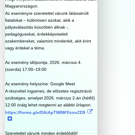
Magyarországon.
Az eseményre szeretettel várunk látássérült
fiatalokat – különösen azokat, akik a
pályaválasztás küszöbén állnak -,
pedagógusokat, érdekképviseleti
szakembereket, valamint mindenkit, akit érint
vagy érdekel a téma.
Az esemény időpontja: 2026. március 4.
(szerda) 17:00–19:00
Az esemény helyszíne: Google Meet
A részvétel ingyenes, de előzetes regisztráció
szükséges, amelyet 2026. március 2-án (hétfő)
12:00 óráig lehet megtenni az alábbi űrlapon:
https://forms.gle/DAiApTW8MYizonZD9
Szeretettel várunk minden érdeklődőt!