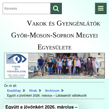
Keresés
Ugrás a fő
indítása
tartalomhoz
Kezdőlapra
Vakok és Gyengénlátók
ugrás
Győr-Moson-Sopron Megyei
Egyesülete
Ön itt áll:
Kezdőlap
Hírek
Archívum
Együtt a jövőnkért 2026. március – Látássérült vállalkozók
Együtt a jövőnkért 2026. március –