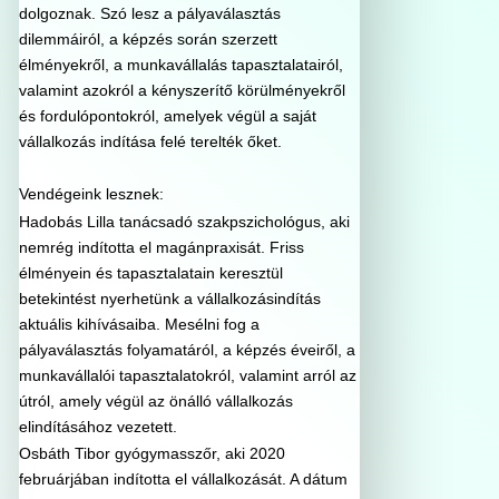
dolgoznak. Szó lesz a pályaválasztás
dilemmáiról, a képzés során szerzett
élményekről, a munkavállalás tapasztalatairól,
valamint azokról a kényszerítő körülményekről
és fordulópontokról, amelyek végül a saját
vállalkozás indítása felé terelték őket.
Vendégeink lesznek:
Hadobás Lilla tanácsadó szakpszichológus, aki
nemrég indította el magánpraxisát. Friss
élményein és tapasztalatain keresztül
betekintést nyerhetünk a vállalkozásindítás
aktuális kihívásaiba. Mesélni fog a
pályaválasztás folyamatáról, a képzés éveiről, a
munkavállalói tapasztalatokról, valamint arról az
útról, amely végül az önálló vállalkozás
elindításához vezetett.
Osbáth Tibor gyógymasszőr, aki 2020
februárjában indította el vállalkozását. A dátum