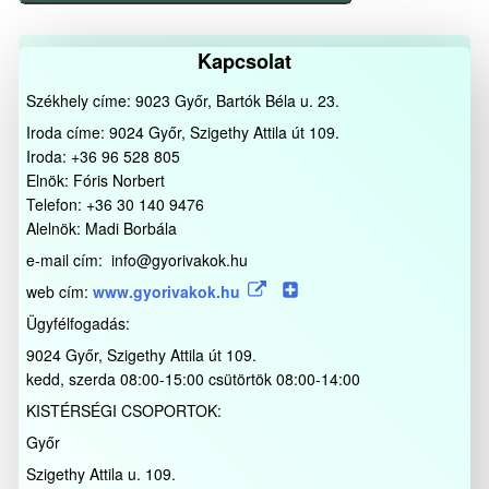
bejegyzés
Kapcsolat
Székhely címe: 9023 Győr, Bartók Béla u. 23.
Iroda címe: 9024 Győr, Szigethy Attila út 109.
Iroda: +36 96 528 805
Elnök: Fóris Norbert
Telefon: +36 30 140 9476
Alelnök: Madi Borbála
e-mail cím: info@gyorivakok.hu
web cím:
www.gyorivakok.hu
Ügyfélfogadás:
9024 Győr, Szigethy Attila út 109.
kedd, szerda 08:00-15:00 csütörtök 08:00-14:00
KISTÉRSÉGI CSOPORTOK:
Győr
Szigethy Attila u. 109.