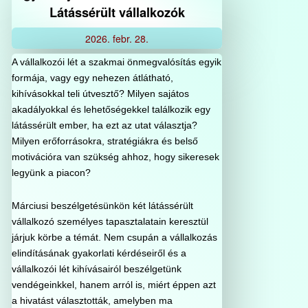
Látássérült vállalkozók
2026.
febr.
28.
A vállalkozói lét a szakmai önmegvalósítás egyik
formája, vagy egy nehezen átlátható,
kihívásokkal teli útvesztő? Milyen sajátos
akadályokkal és lehetőségekkel találkozik egy
látássérült ember, ha ezt az utat választja?
Milyen erőforrásokra, stratégiákra és belső
motivációra van szükség ahhoz, hogy sikeresek
legyünk a piacon?
Márciusi beszélgetésünkön két látássérült
vállalkozó személyes tapasztalatain keresztül
járjuk körbe a témát. Nem csupán a vállalkozás
elindításának gyakorlati kérdéseiről és a
vállalkozói lét kihívásairól beszélgetünk
vendégeinkkel, hanem arról is, miért éppen azt
a hivatást választották, amelyben ma