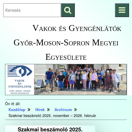
Keresés
Ugrás a fő
indítása
tartalomhoz
Kezdőlapra
Vakok és Gyengénlátók
ugrás
Győr-Moson-Sopron Megyei
Egyesülete
Ön itt áll:
Kezdőlap
Hírek
Archívum
Szakmai beszámoló 2025. november – 2026. február
Szakmai beszámoló 2025.