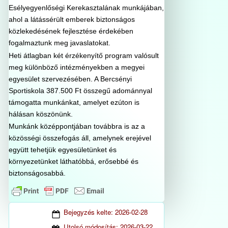
Esélyegyenlőségi Kerekasztalának munkájában,
ahol a látássérült emberek biztonságos
közlekedésének fejlesztése érdekében
fogalmaztunk meg javaslatokat.
Heti átlagban két érzékenyítő program valósult
meg különböző intézményekben a megyei
egyesület szervezésében. A Bercsényi
Sportiskola 387.500 Ft összegű adománnyal
támogatta munkánkat, amelyet ezúton is
hálásan köszönünk.
Munkánk középpontjában továbbra is az a
közösségi összefogás áll, amelynek erejével
együtt tehetjük egyesületünket és
környezetünket láthatóbbá, erősebbé és
biztonságosabbá.
Bejegyzés kelte:
2026-02-28
Utolsó módosítás:
2026-03-22