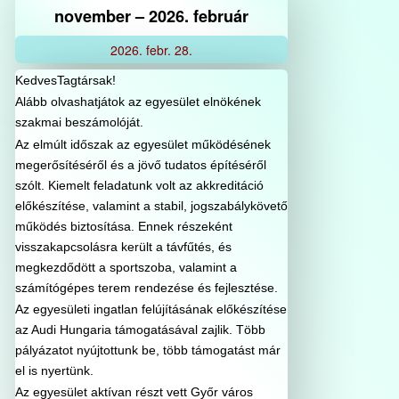
november – 2026. február
2026.
febr.
28.
KedvesTagtársak!
Alább olvashatjátok az egyesület elnökének
szakmai beszámolóját.
Az elmúlt időszak az egyesület működésének
megerősítéséről és a jövő tudatos építéséről
szólt. Kiemelt feladatunk volt az akkreditáció
előkészítése, valamint a stabil, jogszabálykövető
működés biztosítása. Ennek részeként
visszakapcsolásra került a távfűtés, és
megkezdődött a sportszoba, valamint a
számítógépes terem rendezése és fejlesztése.
Az egyesületi ingatlan felújításának előkészítése
az Audi Hungaria támogatásával zajlik. Több
pályázatot nyújtottunk be, több támogatást már
el is nyertünk.
Az egyesület aktívan részt vett Győr város