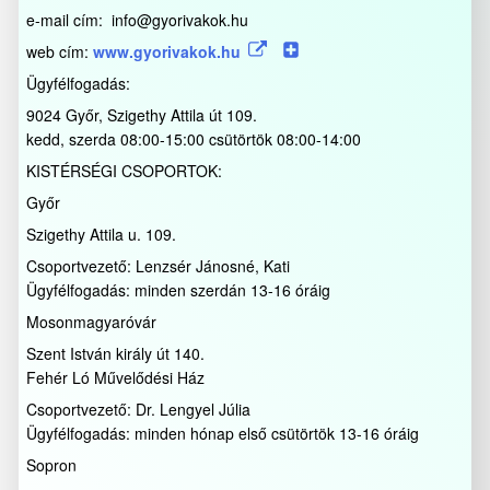
e-mail cím: info@gyorivakok.hu
web cím:
www.gyorivakok.hu
Ügyfélfogadás:
9024 Győr, Szigethy Attila út 109.
kedd, szerda 08:00-15:00 csütörtök 08:00-14:00
KISTÉRSÉGI CSOPORTOK:
Győr
Szigethy Attila u. 109.
Csoportvezető: Lenzsér Jánosné, Kati
Ügyfélfogadás: minden szerdán 13-16 óráig
Mosonmagyaróvár
Szent István király út 140.
Fehér Ló Művelődési Ház
Csoportvezető: Dr. Lengyel Júlia
Ügyfélfogadás: minden hónap első csütörtök 13-16 óráig
Sopron