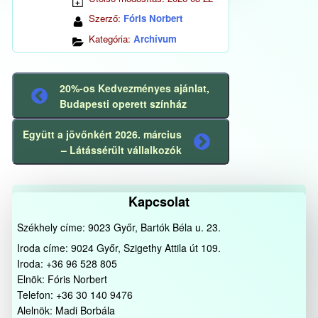
Szerző:
Fóris Norbert
Kategória:
Archívum
20%-os Kedvezményes ajánlat,
Előző
Budapesti operett színház
bejegyzés
Együtt a jövőnkért 2026. március
Következő
– Látássérült vállalkozók
bejegyzés
Kapcsolat
Székhely címe: 9023 Győr, Bartók Béla u. 23.
Iroda címe: 9024 Győr, Szigethy Attila út 109.
Iroda: +36 96 528 805
Elnök: Fóris Norbert
Telefon: +36 30 140 9476
Alelnök: Madi Borbála