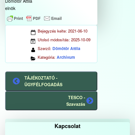
Dömötör Attila
elnök
Bejegyzés kelte:
2021-06-10
Utolsó módosítás:
2025-10-09
Szerző:
Dömötör Attila
Kategória:
Archívum
TÁJÉKOZTATÓ -
Előző
ÜGYFÉLFOGADÁS
bejegyzés
TESCO -
Következő
Szavazás
bejegyzés
Kapcsolat