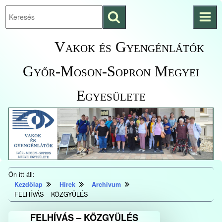
Keresés
Ugrás a fő
indítása
tartalomhoz
Kezdőlapra
Vakok és Gyengénlátók
ugrás
Győr-Moson-Sopron Megyei
Egyesülete
Ön itt áll:
Kezdőlap
Hírek
Archívum
FELHÍVÁS – KÖZGYÜLÉS
FELHÍVÁS – KÖZGYÜLÉS