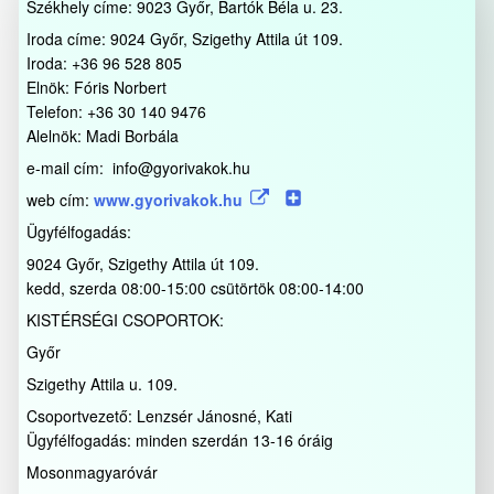
Székhely címe: 9023 Győr, Bartók Béla u. 23.
Iroda címe: 9024 Győr, Szigethy Attila út 109.
Iroda: +36 96 528 805
Elnök: Fóris Norbert
Telefon: +36 30 140 9476
Alelnök: Madi Borbála
e-mail cím: info@gyorivakok.hu
web cím:
www.gyorivakok.hu
Ügyfélfogadás:
9024 Győr, Szigethy Attila út 109.
kedd, szerda 08:00-15:00 csütörtök 08:00-14:00
KISTÉRSÉGI CSOPORTOK:
Győr
Szigethy Attila u. 109.
Csoportvezető: Lenzsér Jánosné, Kati
Ügyfélfogadás: minden szerdán 13-16 óráig
Mosonmagyaróvár