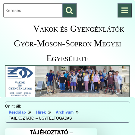
Keresés
Ugrás a fő
indítása
tartalomhoz
Kezdőlapra
Vakok és Gyengénlátók
ugrás
Győr-Moson-Sopron Megyei
Egyesülete
Ön itt áll:
Kezdőlap
Hírek
Archívum
TÁJÉKOZTATÓ – ÜGYFÉLFOGADÁS
TÁJÉKOZTATÓ –