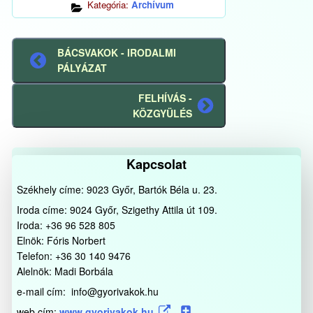
Kategória:
Archívum
BÁCSVAKOK - IRODALMI
Előző
PÁLYÁZAT
bejegyzés
FELHÍVÁS -
Következő
KÖZGYÜLÉS
bejegyzés
Kapcsolat
Székhely címe: 9023 Győr, Bartók Béla u. 23.
Iroda címe: 9024 Győr, Szigethy Attila út 109.
Iroda: +36 96 528 805
Elnök: Fóris Norbert
Telefon: +36 30 140 9476
Alelnök: Madi Borbála
e-mail cím: info@gyorivakok.hu
web cím:
www.gyorivakok.hu