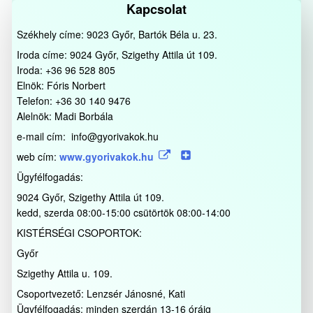
Kapcsolat
Székhely címe: 9023 Győr, Bartók Béla u. 23.
Iroda címe: 9024 Győr, Szigethy Attila út 109.
Iroda: +36 96 528 805
Elnök: Fóris Norbert
Telefon: +36 30 140 9476
Alelnök: Madi Borbála
e-mail cím: info@gyorivakok.hu
web cím:
www.gyorivakok.hu
Ügyfélfogadás:
9024 Győr, Szigethy Attila út 109.
kedd, szerda 08:00-15:00 csütörtök 08:00-14:00
KISTÉRSÉGI CSOPORTOK:
Győr
Szigethy Attila u. 109.
Csoportvezető: Lenzsér Jánosné, Kati
Ügyfélfogadás: minden szerdán 13-16 óráig