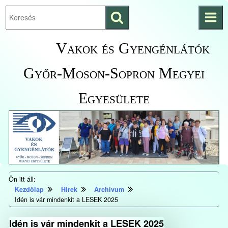
Keresés
Ugrás a fő
indítása
tartalomhoz
Kezdőlapra
Vakok és Gyengénlátók
ugrás
Győr-Moson-Sopron Megyei
Egyesülete
Ön itt áll:
Kezdőlap
Hírek
Archívum
Idén is vár mindenkit a LESEK 2025
Idén is vár mindenkit a LESEK 2025