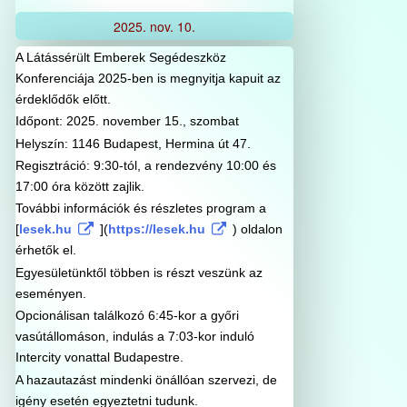
2025.
nov.
10.
A Látássérült Emberek Segédeszköz
Konferenciája 2025-ben is megnyitja kapuit az
érdeklődők előtt.
Időpont: 2025. november 15., szombat
Helyszín: 1146 Budapest, Hermina út 47.
Regisztráció: 9:30-tól, a rendezvény 10:00 és
17:00 óra között zajlik.
További információk és részletes program a
[
lesek.hu
](
https://lesek.hu
) oldalon
érhetők el.
Egyesületünktől többen is részt veszünk az
eseményen.
Opcionálisan találkozó 6:45-kor a győri
vasútállomáson, indulás a 7:03-kor induló
Intercity vonattal Budapestre.
A hazautazást mindenki önállóan szervezi, de
igény esetén egyeztetni tudunk.