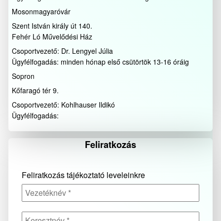
Mosonmagyaróvár
Szent István király út 140.
Fehér Ló Művelődési Ház
Csoportvezető: Dr. Lengyel Júlia
Ügyfélfogadás: minden hónap első csütörtök 13-16 óráig
Sopron
Kőfaragó tér 9.
Csoportvezető: Kohlhauser Ildikó
Ügyfélfogadás:
Feliratkozás
Feliratkozás tájékoztató leveleinkre