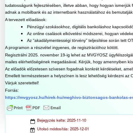
tudatosságunk fejlesztésében, illetve abban, hogy hogyan ismerjük f
adnak a mobilbank és az internetbank használatához és bemutatják
A tervezett előadások:
Pénzügyi szokásokhoz, digitális bankoláshoz kapcsolódó
Az online csalások elkövetési módszerei, hogyan véde
Az “akadálymentességi törvény” teljesítése során tett 
A programon a részvétel ingyenes, de regisztrációhoz kötött.
Regisztrálni 2025. november 19-ig lehet az MVGYOSZ ügyfélszolgál
mailes elérhetőségének megadásával. Kérjük, hogy amennyiben kísérőv
Az előadók előzetesen szívesen fogadnak konkrét kérdéseket, amel
Emellett természetesen a helyszínen is lesz lehetőség kérdezni az O
Várjuk szeretettel!
Forrás:
https://mvgyosz.hu/hirek-hu/meghivo-biztonsagos-bankolas-e
Bejegyzés kelte:
2025-11-10
Utolsó módosítás:
2025-12-01