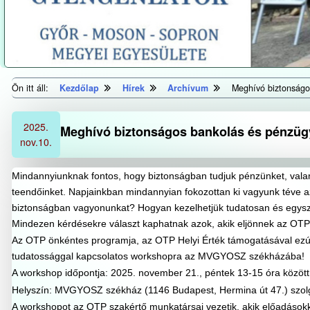
Ön itt áll:
Kezdőlap
Hírek
Archívum
Meghívó biztonságo
2025.
Meghívó biztonságos bankolás és pénzüg
nov.
10.
Mindannyiunknak fontos, hogy biztonságban tudjuk pénzünket, val
teendőinket. Napjainkban mindannyian fokozottan ki vagyunk téve a
biztonságban vagyonunkat? Hogyan kezelhetjük tudatosan és egysz
Mindezen kérdésekre választ kaphatnak azok, akik eljönnek az OTP
Az OTP önkéntes programja, az OTP Helyi Érték támogatásával ezú
tudatossággal kapcsolatos workshopra az MVGYOSZ székházába!
A workshop időpontja: 2025. november 21., péntek 13-15 óra között.
Helyszín: MVGYOSZ székház (1146 Budapest, Hermina út 47.) szol
A workshopot az OTP szakértő munkatársai vezetik, akik előadások