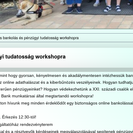
s bankolás és pénzügyi tudatosság workshopra
yi tudatosság workshopra
amint hogy gyorsan, kényelmesen és akadálymentesen intézhessük ban
z online adathalászat és a kiberbűnözés veszélyeinek. Hogyan tudhatj
erűen pénzügyeinket? Hogyan védekezhetünk a XXI. századi csalók e
 Bank munkatársai által megtartandó workshopra!
ton hívunk meg minden érdeklődőt egy biztonságos online bankolással
 Érkezés 12:30-tól!
gáltatóház rendezvényterem
kal és a résztvevők kérdéseinek megválaszolásával segítenek pénzügy