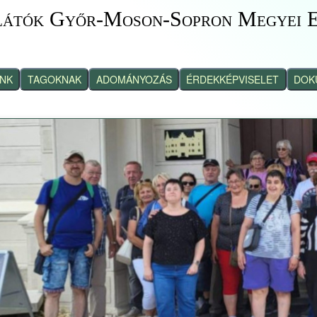
látók Győr-Moson-Sopron Megyei E
INK
TAGOKNAK
ADOMÁNYOZÁS
ÉRDEKKÉPVISELET
DOK