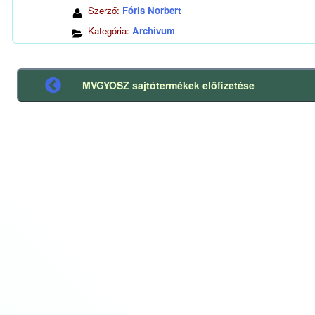
Szerző:
Fóris Norbert
Kategória:
Archívum
MVGYOSZ sajtótermékek előfizetése
Előző
bejegyzés