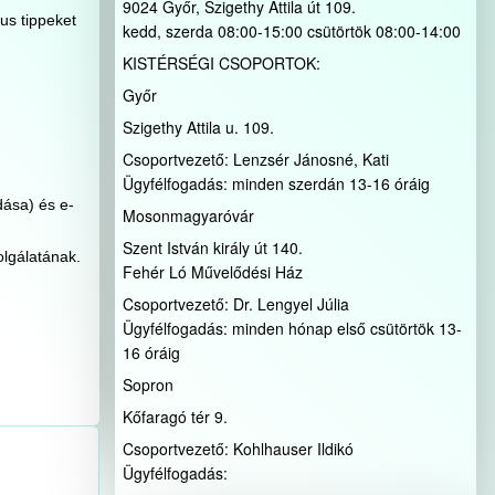
9024 Győr, Szigethy Attila út 109.
us tippeket
kedd, szerda 08:00-15:00 csütörtök 08:00-14:00
KISTÉRSÉGI CSOPORTOK:
Győr
Szigethy Attila u. 109.
Csoportvezető: Lenzsér Jánosné, Kati
Ügyfélfogadás: minden szerdán 13-16 óráig
ása) és e-
Mosonmagyaróvár
Szent István király út 140.
lgálatának.
Fehér Ló Művelődési Ház
Csoportvezető: Dr. Lengyel Júlia
Ügyfélfogadás: minden hónap első csütörtök 13-
16 óráig
Sopron
Kőfaragó tér 9.
Csoportvezető: Kohlhauser Ildikó
Ügyfélfogadás: