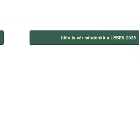
Idén is vár mindenkit a LESEK 2025
Következő
bejegyzés