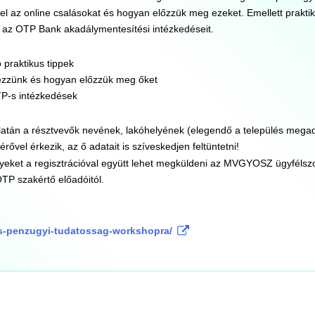
el az online csalásokat és hogyan előzzük meg ezeket. Emellett praktik
 az OTP Bank akadálymentesítési intézkedéseit.
 praktikus tippek
kezzünk és hogyan előzzük meg őket
OTP-s intézkedések
atán a résztvevők nevének, lakóhelyének (elegendő a település megad
el érkezik, az ő adatait is szíveskedjen feltüntetni!
yeket a regisztrációval együtt lehet megküldeni az MVGYOSZ ügyfélszo
TP szakértő előadóitól.
s-penzugyi-tudatossag-workshopra/