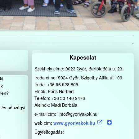
Kapcsolat
Székhely címe: 9023 Győr, Bartók Béla u. 23.
Iroda címe: 9024 Győr, Szigethy Attila út 109.
ki
Iroda: +36 96 528 805
uk
Elnök: Fóris Norbert
llen?
Telefon: +36 30 140 9476
Alelnök: Madi Borbála
 és pénzügyi
e-mail cím: info@gyorivakok.hu
web cím:
www.gyorivakok.hu
Ügyfélfogadás:
i