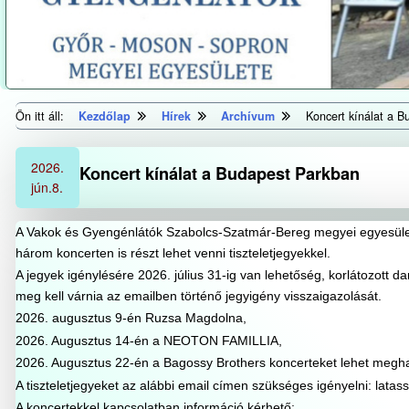
Ön itt áll:
Kezdőlap
Hírek
Archívum
Koncert kínálat a 
2026.
Koncert kínálat a Budapest Parkban
jún.
8.
A Vakok és Gyengénlátók Szabolcs-Szatmár-Bereg megyei egyesül
három koncerten is részt lehet venni tiszteletjegyekkel.
A jegyek igénylésére 2026. július 31-ig van lehetőség, korlátozott d
meg kell várnia az emailben történő jegyigény visszaigazolását.
2026. augusztus 9-én Ruzsa Magdolna,
2026. Augusztus 14-én a NEOTON FAMILLIA,
2026. Augusztus 22-én a Bagossy Brothers koncerteket lehet meghal
A tiszteletjegyeket az alábbi email címen szükséges igényelni:
latas
A koncertekkel kapcsolatban információ kérhető: