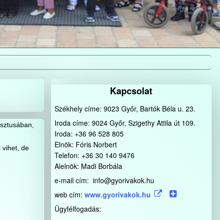
Kapcsolat
Székhely címe: 9023 Győr, Bartók Béla u. 23.
Iroda címe: 9024 Győr, Szigethy Attila út 109.
sztusában,
Iroda: +36 96 528 805
Elnök: Fóris Norbert
 vihet, de
Telefon: +36 30 140 9476
Alelnök: Madi Borbála
e-mail cím: info@gyorivakok.hu
web cím:
www.gyorivakok.hu
Ügyfélfogadás: