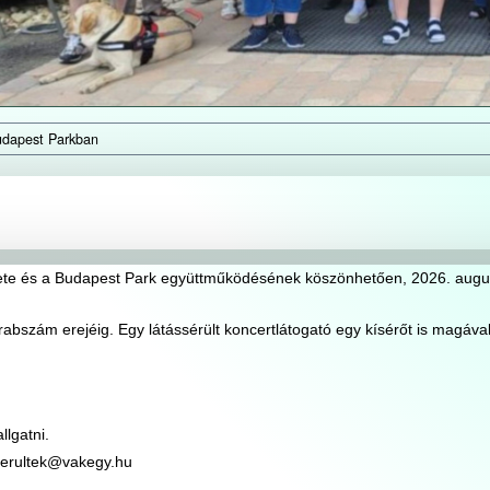
Budapest Parkban
ete és a Budapest Park együttműködésének köszönhetően, 2026. augu
arabszám erejéig. Egy látássérült koncertlátogató egy kísérőt is magával
lgatni.
serultek@vakegy.hu