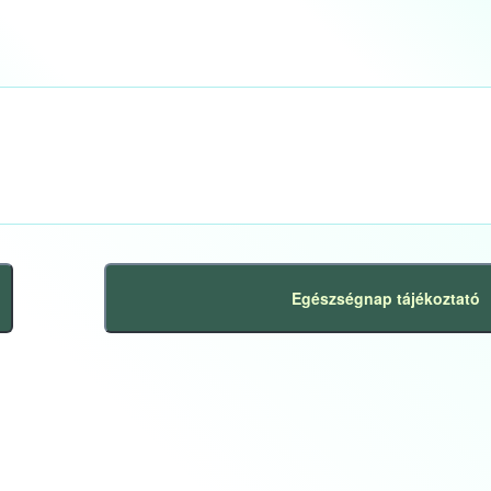
Egészségnap tájékoztató
Következő
bejegyzés