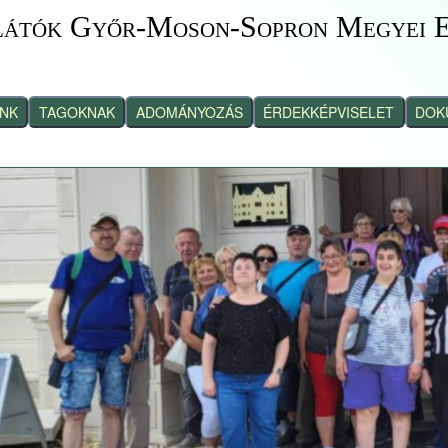
látók Győr-Moson-Sopron Megyei E
INK
TAGOKNAK
ADOMÁNYOZÁS
ÉRDEKKÉPVISELET
DOK