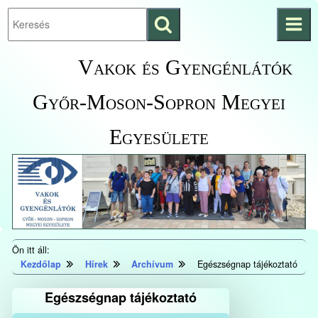
Keresés
Ugrás a fő
indítása
tartalomhoz
Kezdőlapra
Vakok és Gyengénlátók
ugrás
Győr-Moson-Sopron Megyei
Egyesülete
Ön itt áll:
Kezdőlap
Hírek
Archívum
Egészségnap tájékoztató
Egészségnap tájékoztató