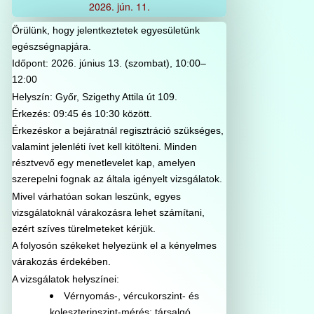
2026.
jún.
11.
Örülünk, hogy jelentkeztetek egyesületünk
egészségnapjára.
Időpont: 2026. június 13. (szombat), 10:00–
12:00
Helyszín: Győr, Szigethy Attila út 109.
Érkezés: 09:45 és 10:30 között.
Érkezéskor a bejáratnál regisztráció szükséges,
valamint jelenléti ívet kell kitölteni. Minden
résztvevő egy menetlevelet kap, amelyen
szerepelni fognak az általa igényelt vizsgálatok.
Mivel várhatóan sokan leszünk, egyes
vizsgálatoknál várakozásra lehet számítani,
ezért szíves türelmeteket kérjük.
A folyosón székeket helyezünk el a kényelmes
várakozás érdekében.
A vizsgálatok helyszínei:
Vérnyomás-, vércukorszint- és
koleszterinszint-mérés: társalgó