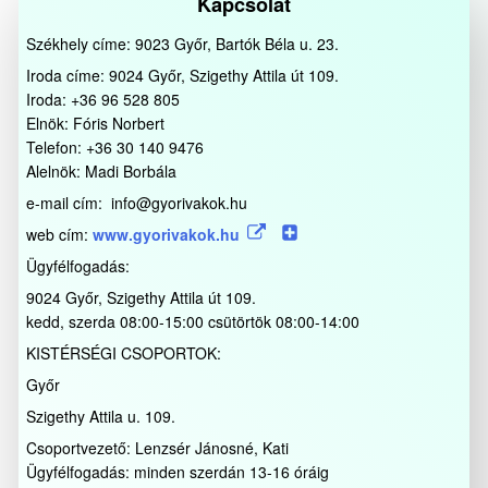
Kapcsolat
Székhely címe: 9023 Győr, Bartók Béla u. 23.
Iroda címe: 9024 Győr, Szigethy Attila út 109.
Iroda: +36 96 528 805
Elnök: Fóris Norbert
Telefon: +36 30 140 9476
Alelnök: Madi Borbála
e-mail cím: info@gyorivakok.hu
web cím:
www.gyorivakok.hu
Ügyfélfogadás:
9024 Győr, Szigethy Attila út 109.
kedd, szerda 08:00-15:00 csütörtök 08:00-14:00
KISTÉRSÉGI CSOPORTOK:
Győr
Szigethy Attila u. 109.
Csoportvezető: Lenzsér Jánosné, Kati
Ügyfélfogadás: minden szerdán 13-16 óráig