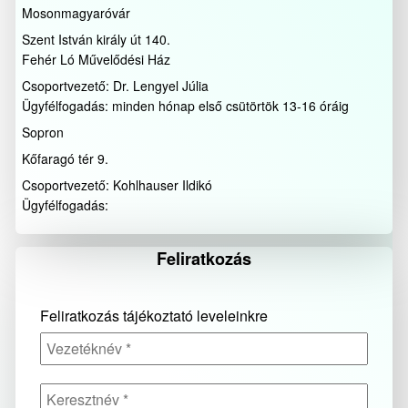
Mosonmagyaróvár
Szent István király út 140.
Fehér Ló Művelődési Ház
Csoportvezető: Dr. Lengyel Júlia
Ügyfélfogadás: minden hónap első csütörtök 13-16 óráig
Sopron
Kőfaragó tér 9.
Csoportvezető: Kohlhauser Ildikó
Ügyfélfogadás:
Feliratkozás
Feliratkozás tájékoztató leveleinkre