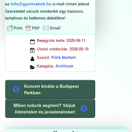
az
info@gyorivakok.hu
e-mail címen jelezd.
Szeretettel várunk mindenkit egy hasznos,
tartalmas és kellemes délelőttre!
Bejegyzés kelte:
2026-06-11
Utolsó módosítás:
2026-06-19
Szerző:
Fóris Norbert
Kategória:
Archívum
Koncert kínálat a Budapest
Előző
Parkban
bejegyzés
Miben tudunk segíteni? Várjuk
Következő
ötleteiteket és javaslataitokat!
bejegyzés