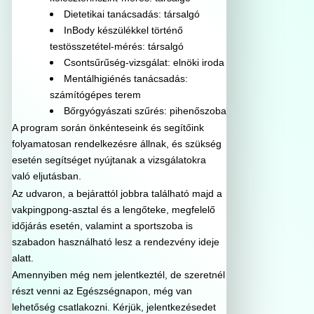
Dietetikai tanácsadás: társalgó
InBody készülékkel történő
testösszetétel-mérés: társalgó
Csontsűrűség-vizsgálat: elnöki iroda
Mentálhigiénés tanácsadás:
számítógépes terem
Bőrgyógyászati szűrés: pihenőszoba
A program során önkénteseink és segítőink
folyamatosan rendelkezésre állnak, és szükség
esetén segítséget nyújtanak a vizsgálatokra
való eljutásban.
Az udvaron, a bejárattól jobbra található majd a
vakpingpong-asztal és a lengőteke, megfelelő
időjárás esetén, valamint a sportszoba is
szabadon használható lesz a rendezvény ideje
alatt.
Amennyiben még nem jelentkeztél, de szeretnél
részt venni az Egészségnapon, még van
lehetőség csatlakozni. Kérjük, jelentkezésedet