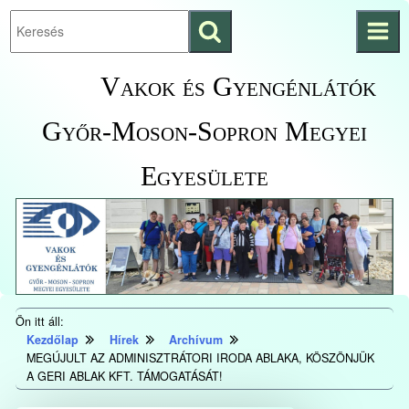
Keresés
Ugrás a fő
indítása
tartalomhoz
Kezdőlapra
Vakok és Gyengénlátók
ugrás
Győr-Moson-Sopron Megyei
Egyesülete
Ön itt áll:
Kezdőlap
Hírek
Archívum
MEGÚJULT AZ ADMINISZTRÁTORI IRODA ABLAKA, KÖSZÖNJÜK
A GERI ABLAK KFT. TÁMOGATÁSÁT!