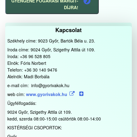
GYENGÉNÉ FOGARASI MARGIT-
Következő
DÍJRA!
bejegyzés
Kapcsolat
Székhely címe: 9023 Győr, Bartók Béla u. 23.
Iroda címe: 9024 Győr, Szigethy Attila út 109.
Iroda: +36 96 528 805
Elnök: Fóris Norbert
Telefon: +36 30 140 9476
Alelnök: Madi Borbála
e-mail cím: info@gyorivakok.hu
web cím:
www.gyorivakok.hu
Ügyfélfogadás:
9024 Győr, Szigethy Attila út 109.
kedd, szerda 08:00-15:00 csütörtök 08:00-14:00
KISTÉRSÉGI CSOPORTOK:
Győr