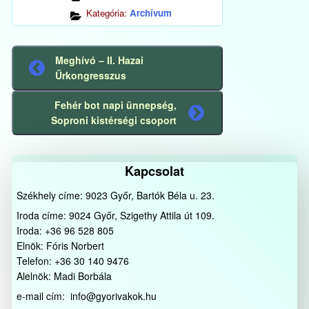
Kategória:
Archívum
Meghívó – II. Hazai
Előző
Űrkongresszus
bejegyzés
Fehér bot napi ünnepség,
Következő
Soproni kistérségi csoport
bejegyzés
Kapcsolat
Székhely címe: 9023 Győr, Bartók Béla u. 23.
Iroda címe: 9024 Győr, Szigethy Attila út 109.
Iroda: +36 96 528 805
Elnök: Fóris Norbert
Telefon: +36 30 140 9476
Alelnök: Madi Borbála
e-mail cím: info@gyorivakok.hu