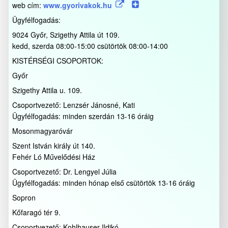
web cím:
www.gyorivakok.hu
Ügyfélfogadás:
9024 Győr, Szigethy Attila út 109.
kedd, szerda 08:00-15:00 csütörtök 08:00-14:00
KISTÉRSÉGI CSOPORTOK:
Győr
Szigethy Attila u. 109.
Csoportvezető: Lenzsér Jánosné, Kati
Ügyfélfogadás: minden szerdán 13-16 óráig
Mosonmagyaróvár
Szent István király út 140.
Fehér Ló Művelődési Ház
Csoportvezető: Dr. Lengyel Júlia
Ügyfélfogadás: minden hónap első csütörtök 13-16 óráig
Sopron
Kőfaragó tér 9.
Csoportvezető: Kohlhauser Ildikó