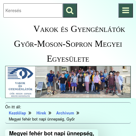
Keresés
Ugrás a fő
indítása
tartalomhoz
Kezdőlapra
Vakok és Gyengénlátók
ugrás
Győr-Moson-Sopron Megyei
Egyesülete
Ön itt áll:
Kezdőlap
Hírek
Archívum
Megyei fehér bot napi ünnepség, Győr
Megyei fehér bot napi ünnepség,