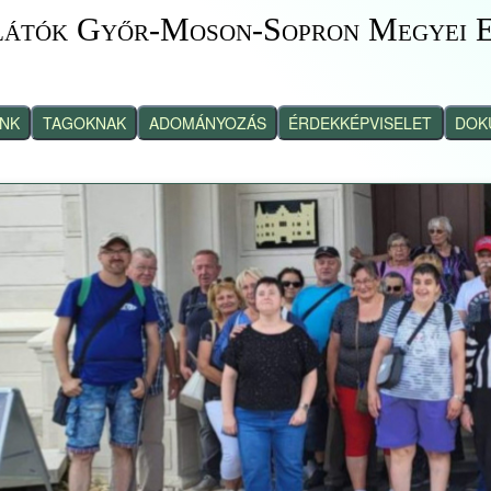
látók Győr-Moson-Sopron Megyei E
INK
TAGOKNAK
ADOMÁNYOZÁS
ÉRDEKKÉPVISELET
DOK