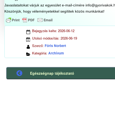
Javaslataitokat várjuk az egyesület e-mail-címére info@gyorivakok.
Köszönjük, hogy véleményetekkel segítitek közös munkánkat!
Bejegyzés kelte:
2026-06-12
Utolsó módosítás:
2026-06-19
Szerző:
Fóris Norbert
Kategória:
Archívum
Egészségnap tájékoztató
Előző
bejegyzés