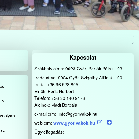
Kapcsolat
Székhely címe: 9023 Győr, Bartók Béla u. 23.
Iroda címe: 9024 Győr, Szigethy Attila út 109.
Iroda: +36 96 528 805
 és
Elnök: Fóris Norbert
Telefon: +36 30 140 9476
l a
Alelnök: Madi Borbála
e-mail cím: info@gyorivakok.hu
ás olyan
web cím:
www.gyorivakok.hu
e a
Ügyfélfogadás: