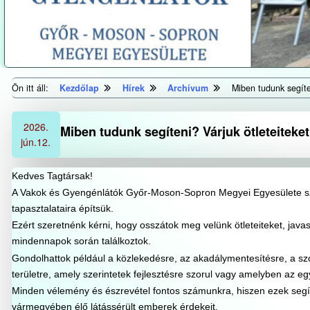
Ön itt áll:
Kezdőlap
Hírek
Archívum
Miben tudunk segíten
2026.
Miben tudunk segíteni? Várjuk ötleteiteket 
jún.
12.
Kedves Tagtársak!
A Vakok és Gyengénlátók Győr-Moson-Sopron Megyei Egyesülete szá
tapasztalataira építsük.
Ezért szeretnénk kérni, hogy osszátok meg velünk ötleteiteket, java
mindennapok során találkoztok.
Gondolhattok például a közlekedésre, az akadálymentesítésre, a sz
területre, amely szerintetek fejlesztésre szorul vagy amelyben az eg
Minden vélemény és észrevétel fontos számunkra, hiszen ezek se
vármegyében élő látássérült emberek érdekeit.