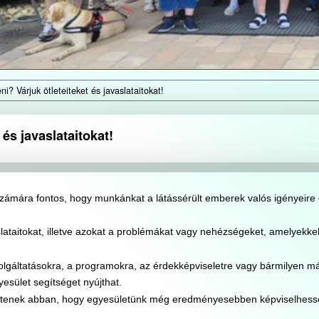
i? Várjuk ötleteiteket és javaslataitokat!
és javaslataitokat!
mára fontos, hogy munkánkat a látássérült emberek valós igényeire
slataitokat, illetve azokat a problémákat vagy nehézségeket, amelyekke
olgáltatásokra, a programokra, az érdekképviseletre vagy bármilyen m
yesület segítséget nyújthat.
gítenek abban, hogy egyesületünk még eredményesebben képviselhess